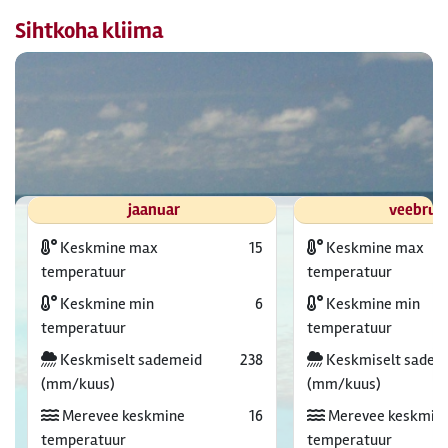
Sihtkoha kliima
jaanuar
veebrua
Keskmine max
15
Keskmine max
temperatuur
temperatuur
Keskmine min
6
Keskmine min
temperatuur
temperatuur
Keskmiselt sademeid
238
Keskmiselt sadem
(mm/kuus)
(mm/kuus)
Merevee keskmine
16
Merevee keskmin
temperatuur
temperatuur