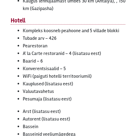
Kaugus lennujaamast umbes 30 km (Antalya), , 150
km (Gazipasha)
Hotell
Kompleks koosneb peahoone and 5 villade blokki
Tubade arv – 426
Pearestoran
A' la Carte restoranid – 4 (lisatasu eest)
Baarid – 6
Konverentsisaalid – 5
WiFi (paiguti hotelli territooriumil)
Kauplused (lisatasu eest)
Valuutavahetus
Pesumaja (lisatasu eest)
Arst (lisatasu eest)
Autorent (lisatasu eest)
Bassein
Basseinid veeliumägedega