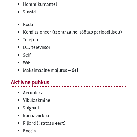
Hommikumantel
Sussid
Rõdu
Konditsioneer (tsentraalne, töötab perioodiliselt)
Telefon
LCD televiisor
Seif
WiFi
Maksimaalne majutus – 6+1
Aktiivne puhkus
Aeroobika
Vibulaskmine
Sulgpall
Rannavõrkpall
Piljard (lisatasu eest)
Boccia