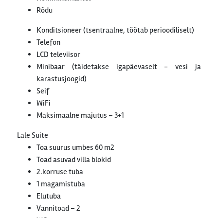
Rõdu
Konditsioneer (tsentraalne, töötab perioodiliselt)
Telefon
LCD televiisor
Minibaar (täidetakse igapäevaselt - vesi ja
karastusjoogid)
Seif
WiFi
Maksimaalne majutus – 3+1
Lale Suite
Toa suurus umbes 60 m2
Toad asuvad villa blokid
2.korruse tuba
1 magamistuba
Elutuba
Vannitoad – 2