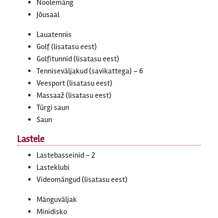
Noolemäng
Jõusaal
Lauatennis
Golf (lisatasu eest)
Golfitunnid (lisatasu eest)
Tenniseväljakud (savikattega) – 6
Veesport (lisatasu eest)
Massaaž (lisatasu eest)
Türgi saun
Saun
Lastele
Lastebasseinid – 2
Lasteklubi
Videomängud (lisatasu eest)
Mänguväljak
Minidisko