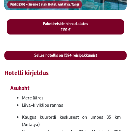
Pildid (30) – Sirene Belek Hotel, Antalya, Türgi
Paketireiside hinnad alates
1191 €
Selles hotellis on
1594
reisipakkumist
Hotelli kirjeldus
Asukoht
Mere ääres
Liiva-kiviklibu rannas
Kaugus kuurordi keskusest on umbes 35 km
(Antalya)