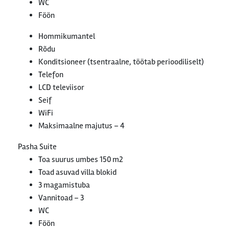
WC
Föön
Hommikumantel
Rõdu
Konditsioneer (tsentraalne, töötab perioodiliselt)
Telefon
LCD televiisor
Seif
WiFi
Maksimaalne majutus – 4
Pasha Suite
Toa suurus umbes 150 m2
Toad asuvad villa blokid
3 magamistuba
Vannitoad – 3
WC
Föön