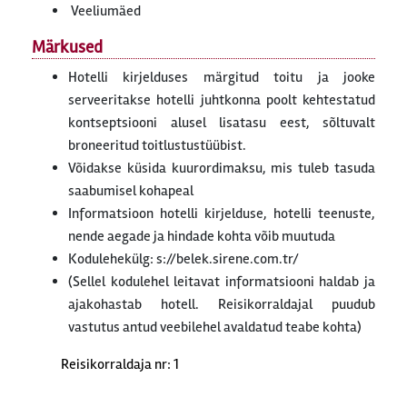
Veeliumäed
Märkused
Hotelli kirjelduses märgitud toitu ja jooke
serveeritakse hotelli juhtkonna poolt kehtestatud
kontseptsiooni alusel lisatasu eest, sõltuvalt
broneeritud toitlustustüübist.
Võidakse küsida kuurordimaksu, mis tuleb tasuda
saabumisel kohapeal
Informatsioon hotelli kirjelduse, hotelli teenuste,
nende aegade ja hindade kohta võib muutuda
Kodulehekülg: s://belek.sirene.com.tr/
(Sellel kodulehel leitavat informatsiooni haldab ja
ajakohastab hotell. Reisikorraldajal puudub
vastutus antud veebilehel avaldatud teabe kohta)
Reisikorraldaja nr: 1