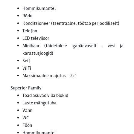
Hommikumantel
Rõdu
Konditsioneer (tsentraalne, töötab perioodiliselt)
Telefon
LCD televiisor
Minibaar (täidetakse igapäevaselt - vesi ja
karastusjoogid)
Seif
WiFi
Maksimaalne majutus – 2+1
Superior Family
Toad asuvad villa blokid
Laste mängutuba
Vann
WC
Föön
Hommikumantel