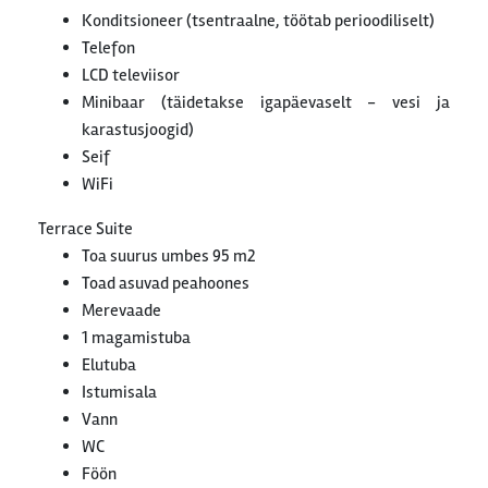
Konditsioneer (tsentraalne, töötab perioodiliselt)
Telefon
LCD televiisor
Minibaar (täidetakse igapäevaselt - vesi ja
karastusjoogid)
Seif
WiFi
Terrace Suite
Toa suurus umbes 95 m2
Toad asuvad peahoones
Merevaade
1 magamistuba
Elutuba
Istumisala
Vann
WC
Föön