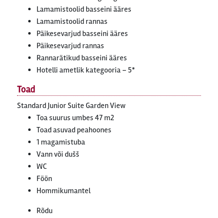
Lamamistoolid basseini ääres
Lamamistoolid rannas
Päikesevarjud basseini ääres
Päikesevarjud rannas
Rannarätikud basseini ääres
Hotelli ametlik kategooria – 5*
Toad
Standard Junior Suite Garden View
Toa suurus umbes 47 m2
Toad asuvad peahoones
1 magamistuba
Vann või dušš
WC
Föön
Hommikumantel
Rõdu