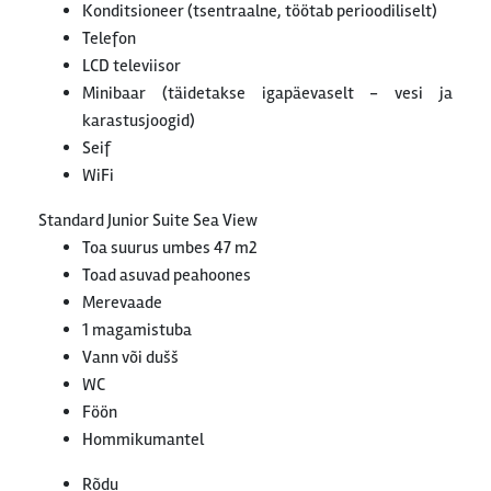
Konditsioneer (tsentraalne, töötab perioodiliselt)
Telefon
LCD televiisor
Minibaar (täidetakse igapäevaselt - vesi ja
karastusjoogid)
Seif
WiFi
Standard Junior Suite Sea View
Toa suurus umbes 47 m2
Toad asuvad peahoones
Merevaade
1 magamistuba
Vann või dušš
WC
Föön
Hommikumantel
Rõdu