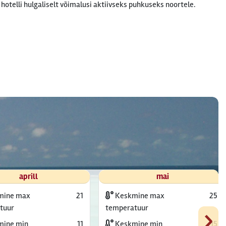
 hotelli hulgaliselt võimalusi aktiivseks puhkuseks noortele.
aprill
mai
mine max
21
Keskmine max
25
›
tuur
temperatuur
ine min
11
Keskmine min
15