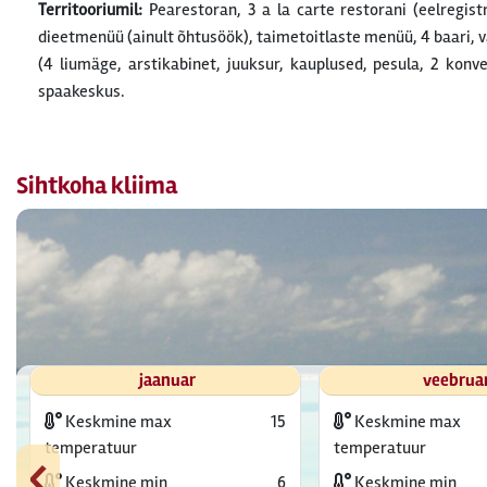
Territooriumil:
Pearestoran, 3 a la carte restorani (eelregist
dieetmenüü (ainult õhtusöök), taimetoitlaste menüü, 4 baari, v
(4 liumäge, arstikabinet, juuksur, kauplused, pesula, 2 konve
spaakeskus.
Sihtkoha kliima
jaanuar
veebrua
Keskmine max
15
Keskmine max
‹
temperatuur
temperatuur
Keskmine min
6
Keskmine min