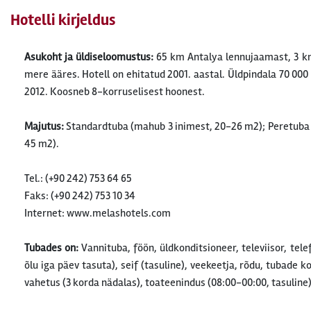
Hotelli kirjeldus
Asukoht ja üldiseloomustus:
65 km Antalya lennujaamast, 3 k
mere ääres. Hotell on ehitatud 2001. aastal. Üldpindala 70 000
2012. Koosneb 8-korruselisest hoonest.
Majutus:
Standardtuba (mahub 3 inimest, 20-26 m2); Peretuba (
45 m2).
Tel.: (+90 242) 753 64 65
Faks: (+90 242) 753 10 34
Internet: www.melashotels.com
Tubades on:
Vannituba, föön, üldkonditsioneer, televiisor, tel
õlu iga päev tasuta), seif (tasuline), veekeetja, rõdu, tubade 
vahetus (3 korda nädalas), toateenindus (08:00-00:00, tasuline