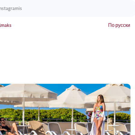
Instagramis
elmaks
По русски