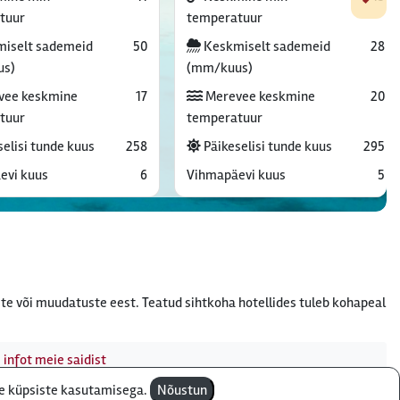
tuur
temperatuur
iselt sademeid
50
Keskmiselt sademeid
28
us)
(mm/kuus)
vee keskmine
17
Merevee keskmine
20
tuur
temperatuur
elisi tunde kuus
258
Päikeselisi tunde kuus
295
evi kuus
6
Vihmapäevi kuus
5
te või muudatuste eest. Teatud sihtkoha hotellides tuleb kohapeal
 infot meie saidist
te küpsiste kasutamisega.
Nõustun
e - telefon:
610 8600