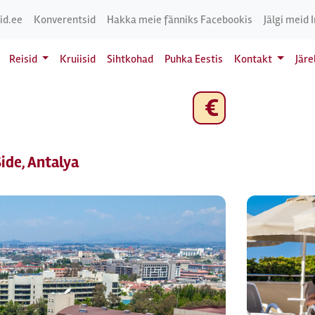
id.ee
Konverentsid
Hakka meie fänniks Facebookis
Jälgi meid 
Reisid
Kruiisid
Sihtkohad
Puhka Eestis
Kontakt
Jär
€
ide, Antalya