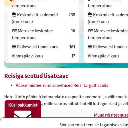
temperatuur
temperatuur
Keskmiselt sademeid
238
Keskmiselt sadem
(mm/kuus)
(mm/kuus)
Merevee keskmine
16
Merevee keskmin
temperatuur
temperatuur
Päikeselisi tunde kuus
161
Päikeselisi tunde 
Vihmapäevi kuus
17
Vihmapäevi kuus
Reisiga seotud lisateave
Välisministeeriumi soovitused Reisi targalt saidis
Hotelli info põhineb kolmandate osapoolte andmetel ja võib muutu
tasuda turismimaks, mille suurus sõltub hotelli kategooriast ja vii
Küsi pakkumist
Muud reisiteenus
Sinu parema teenuse tagamiseks kasu
Reisibüroo Reisieksp