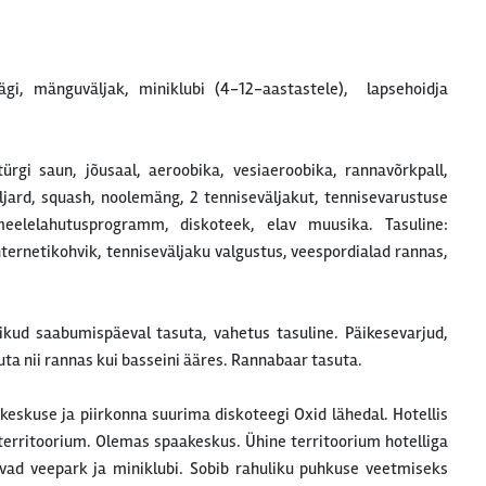
ägi, mänguväljak, miniklubi (4-12-aastastele), lapsehoidja
ürgi saun, jõusaal, aeroobika, vesiaeroobika, rannavõrkpall,
iljard, squash, noolemäng, 2 tenniseväljakut, tennisevarustuse
meelelahutusprogramm, diskoteek, elav muusika. Tasuline:
rnetikohvik, tenniseväljaku valgustus, veespordialad rannas,
ikud saabumispäeval tasuta, vahetus tasuline. Päikesevarjud,
ta nii rannas kui basseini ääres. Rannabaar tasuta.
keskuse ja piirkonna suurima diskoteegi Oxid lähedal. Hotellis
 territoorium. Olemas spaakeskus. Ühine territoorium hotelliga
uvad veepark ja miniklubi. Sobib rahuliku puhkuse veetmiseks