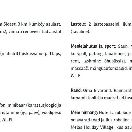
m Sidest, 3 km Kumköy asulast,
Lastele:
2 lastebasseini, lium
 m2, viimati renoveeritud aastal
(tasuline).
Meelelahutus ja sport:
Saun, t
mahub 3 täiskasvanut ja 1 laps,
korvpall, petang, lauatennis, p
rent, laskmine õhupüssist, 
massaaž, mänguautomaadid, inte
Wi-Fi.
Rand:
Oma liivarand. Rannarät
lamamistoolid ja madratsid tasu
efon, minibaar (karastusjoogid ja
koristamine (iga päev), voodipesu
Meie hinnang:
Hotell asub Side 
),Wi-Fi.
on avarad toad ja ilus roheline
Melas Holiday Village, kus as