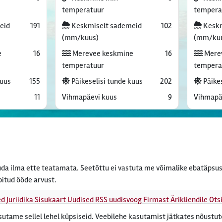
temperatuur
tempera
eid
191
Keskmiselt sademeid
102
Keskm
(mm/kuus)
(mm/ku
e
16
Merevee keskmine
16
Mere
temperatuur
tempera
kuus
155
Päikeselisi tunde kuus
202
Päikes
11
Vihmapäevi kuus
9
Vihmapä
da ilma ette teatamata. Seetõttu ei vastuta me võimalike ebatäpsus
bitud ööde arvust.
ed
Juriidika
Sisukaart
Uudised
RSS uudisvoog
Firmast
Ärikliendile
Otsi
tame sellel lehel küpsiseid. Veebilehe kasutamist jätkates nõustu
ert, Roosikrantsi 8B Tallinn, Eesti - e-post: ebyroo[ät]reisiekspert.e