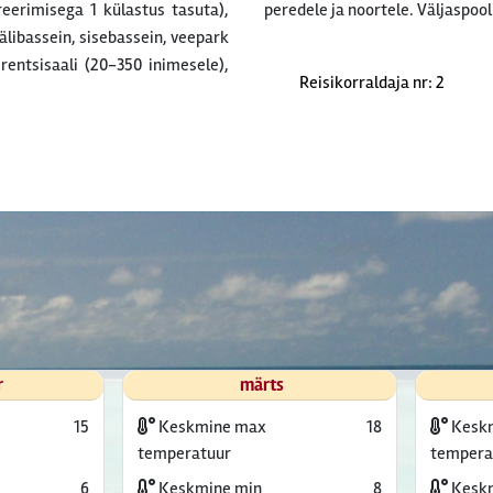
reerimisega 1 külastus tasuta),
peredele ja noortele. Väljaspool
älibassein, sisebassein, veepark
rentsisaali (20-350 inimesele),
Reisikorraldaja nr: 2
r
märts
15
Keskmine max
18
Kesk
temperatuur
tempera
6
Keskmine min
8
Keskm