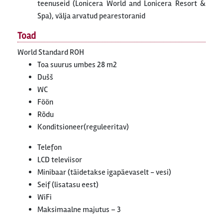
teenuseid (Lonicera World and Lonicera Resort &
Spa), välja arvatud pearestoranid
Toad
World Standard ROH
Toa suurus umbes 28 m2
Dušš
WC
Föön
Rõdu
Konditsioneer(reguleeritav)
Telefon
LCD televiisor
Minibaar (täidetakse igapäevaselt - vesi)
Seif (lisatasu eest)
WiFi
Maksimaalne majutus – 3