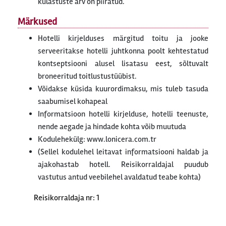
külastuste arv on piiratud.
Märkused
Hotelli kirjelduses märgitud toitu ja jooke
serveeritakse hotelli juhtkonna poolt kehtestatud
kontseptsiooni alusel lisatasu eest, sõltuvalt
broneeritud toitlustustüübist.
Võidakse küsida kuurordimaksu, mis tuleb tasuda
saabumisel kohapeal
Informatsioon hotelli kirjelduse, hotelli teenuste,
nende aegade ja hindade kohta võib muutuda
Kodulehekülg: www.lonicera.com.tr
(Sellel kodulehel leitavat informatsiooni haldab ja
ajakohastab hotell. Reisikorraldajal puudub
vastutus antud veebilehel avaldatud teabe kohta)
Reisikorraldaja nr: 1