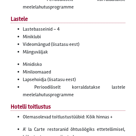
meelelahutusprogramme
Lastele
Lastebasseinid – 4
Miniklubi
Videomängud (lisatasu eest)
Mänguväljak
Minidisko
Miniloomaaed
Lapsehoidja (lisatasu eest)
Perioodiliselt korraldatakse lastele
meelelahutusprogramme
Hotelli toitlustus
Olemasolevad toitlustustüübid: Kõik hinnas +
A' la Carte restoranid õhtusöögiks ettetellimisel,