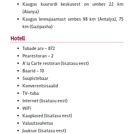
Kaugus kuurordi keskusest on umbes 22 km
(Alanya)
Kaugus lennujaamast umbes 98 km (Antalya), 75
km (Gazipasha)
Hotell
Tubade arv – 872
Pearestoran – 2
A' la Carte restoran (lisatasu eest)
Baarid – 10
Suupistebaar
Konverentsisaalid
TV-tuba
Internet (lisatasu eest)
WiFi
Kauplused (lisatasu eest)
Valuutavahetus
Juuksur (lisatasu eest)