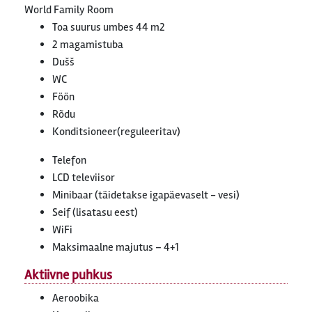
World Family Room
Toa suurus umbes 44 m2
2 magamistuba
Dušš
WC
Föön
Rõdu
Konditsioneer(reguleeritav)
Telefon
LCD televiisor
Minibaar (täidetakse igapäevaselt - vesi)
Seif (lisatasu eest)
WiFi
Maksimaalne majutus – 4+1
Aktiivne puhkus
Aeroobika