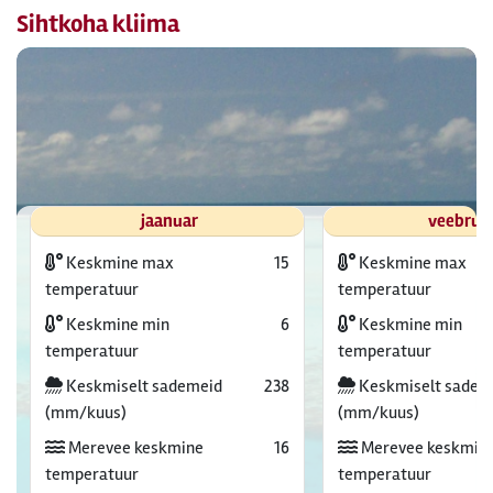
Sihtkoha kliima
jaanuar
veebrua
Keskmine max
15
Keskmine max
temperatuur
temperatuur
Keskmine min
6
Keskmine min
temperatuur
temperatuur
Keskmiselt sademeid
238
Keskmiselt sadem
(mm/kuus)
(mm/kuus)
Merevee keskmine
16
Merevee keskmin
temperatuur
temperatuur