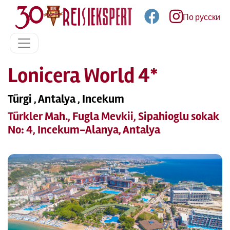
По русски
Lonicera World 4*
Türgi , Antalya , Incekum
Türkler Mah., Fugla Mevkii, Sipahioglu sokak
No: 4, Incekum-Alanya, Antalya