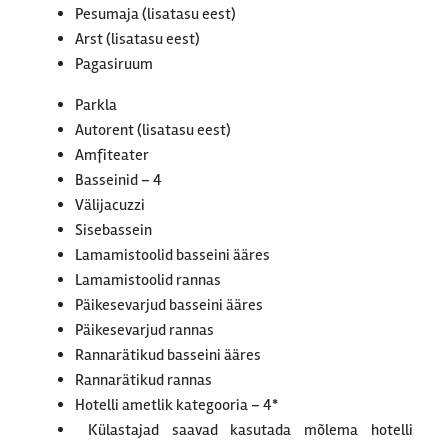
Pesumaja (lisatasu eest)
Arst (lisatasu eest)
Pagasiruum
Parkla
Autorent (lisatasu eest)
Amfiteater
Basseinid – 4
Välijacuzzi
Sisebassein
Lamamistoolid basseini ääres
Lamamistoolid rannas
Päikesevarjud basseini ääres
Päikesevarjud rannas
Rannarätikud basseini ääres
Rannarätikud rannas
Hotelli ametlik kategooria – 4*
Külastajad saavad kasutada mõlema hotelli