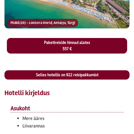
Pildid (20) – Lonicera World, Antalya, Türgi
Paketireiside hinnad alates
557 €
Selles hotellis on
922
reisipakkumist
Hotelli kirjeldus
Asukoht
Mere ääres
Liivarannas