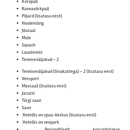
Korvpall
Rannavõrkpall
Piljard (lisatasu eest)
Noolemäng
Jõusaal
Male
Squash
Lauatennis
Tenniseväljakud – 2
Tenniseväljakud (liivakattega) – 2 (lisatasu eest)
Veesport
Massaaž (lisatasu eest)
Jacuzzi
Türgi saun
Saun
Hotellis on spaa-keskus (lisatasu eest)
Hotellis on veepark
Perioodiliselt korraldatakse