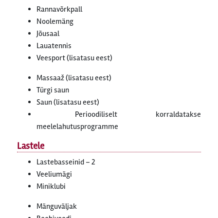
Rannavõrkpall
Noolemäng
Jõusaal
Lauatennis
Veesport (lisatasu eest)
Massaaž (lisatasu eest)
Türgi saun
Saun (lisatasu eest)
Perioodiliselt korraldatakse
meelelahutusprogramme
Lastele
Lastebasseinid – 2
Veeliumägi
Miniklubi
Mänguväljak