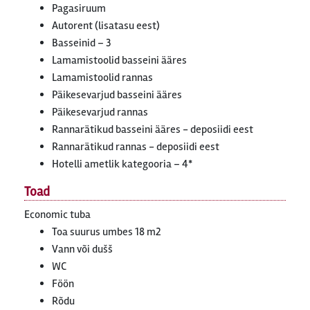
Pagasiruum
Autorent (lisatasu eest)
Basseinid – 3
Lamamistoolid basseini ääres
Lamamistoolid rannas
Päikesevarjud basseini ääres
Päikesevarjud rannas
Rannarätikud basseini ääres - deposiidi eest
Rannarätikud rannas - deposiidi eest
Hotelli ametlik kategooria – 4*
Toad
Economic tuba
Toa suurus umbes 18 m2
Vann või dušš
WC
Föön
Rõdu