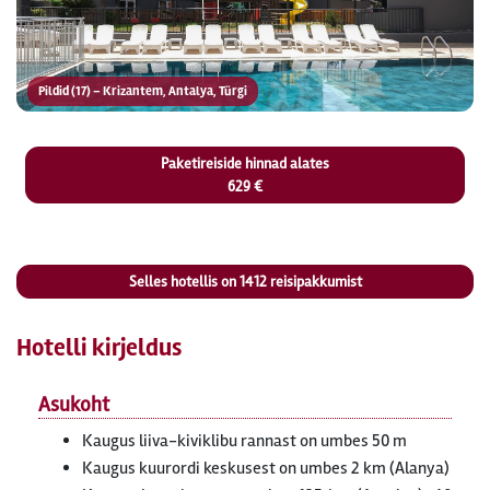
Pildid (17) – Krizantem, Antalya, Türgi
Paketireiside hinnad alates
629 €
Selles hotellis on
1412
reisipakkumist
Hotelli kirjeldus
Asukoht
Kaugus liiva-kiviklibu rannast on umbes 50 m
Kaugus kuurordi keskusest on umbes 2 km (Alanya)