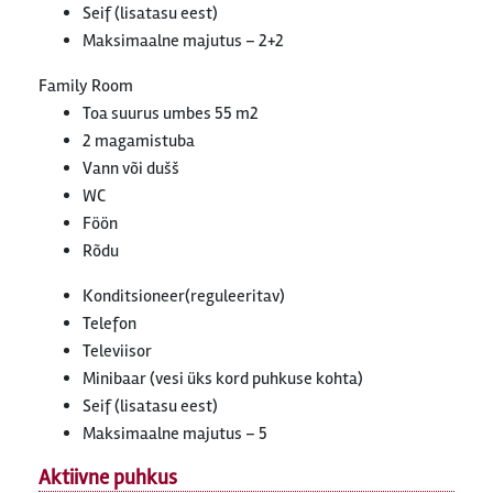
Seif (lisatasu eest)
Maksimaalne majutus – 2+2
Family Room
Toa suurus umbes 55 m2
2 magamistuba
Vann või dušš
WC
Föön
Rõdu
Konditsioneer(reguleeritav)
Telefon
Televiisor
Minibaar (vesi üks kord puhkuse kohta)
Seif (lisatasu eest)
Maksimaalne majutus – 5
Aktiivne puhkus