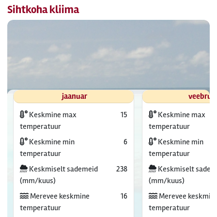
Sihtkoha kliima
jaanuar
veebrua
Keskmine max
15
Keskmine max
temperatuur
temperatuur
Keskmine min
6
Keskmine min
temperatuur
temperatuur
Keskmiselt sademeid
238
Keskmiselt sadem
(mm/kuus)
(mm/kuus)
Merevee keskmine
16
Merevee keskmin
temperatuur
temperatuur