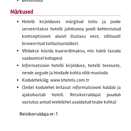
Beebivoodi
Märkused
Hotelli kirjelduses märgitud toitu ja jooke
serveeritakse hotelli juhtkonna poolt kehtestatud
kontseptsiooni alusel lisatasu eest, sõltuvalt
broneeritud toitlustustüübist.
Võidakse küsida kuurordimaksu, mis tuleb tasuda
saabumisel kohapeal
Informatsioon hotelli kirjelduse, hotelli teenuste,
nende aegade ja hindade kohta võib muutuda
Kodulehekülg: www.khotels.com.tr
(Sellel kodulehel leitavat informatsiooni haldab ja
ajakohastab hotell. Reisikorraldajal puudub
vastutus antud veebilehel avaldatud teabe kohta)
Reisikorraldaja nr: 1