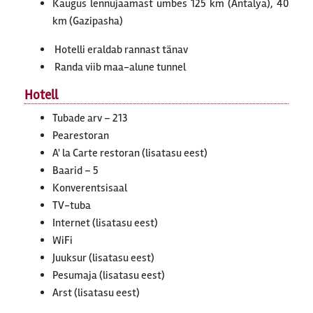
Kaugus lennujaamast umbes 125 km (Antalya), 40
km (Gazipasha)
Hotelli eraldab rannast tänav
Randa viib maa-alune tunnel
Hotell
Tubade arv – 213
Pearestoran
A' la Carte restoran (lisatasu eest)
Baarid – 5
Konverentsisaal
TV-tuba
Internet (lisatasu eest)
WiFi
Juuksur (lisatasu eest)
Pesumaja (lisatasu eest)
Arst (lisatasu eest)