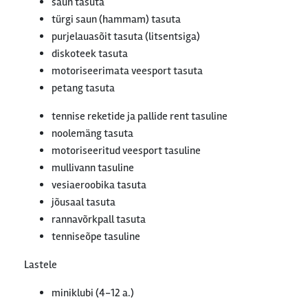
saun tasuta
türgi saun (hammam) tasuta
purjelauasõit tasuta (litsentsiga)
diskoteek tasuta
motoriseerimata veesport tasuta
petang tasuta
tennise reketide ja pallide rent tasuline
noolemäng tasuta
motoriseeritud veesport tasuline
mullivann tasuline
vesiaeroobika tasuta
jõusaal tasuta
rannavõrkpall tasuta
tenniseõpe tasuline
Lastele
miniklubi (4-12 a.)