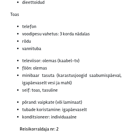
dieettoidud
Toas
telefon
voodipesu vahetus: 3 korda nädalas
rõdu
vannituba
televiisor: olemas (kaabel-tv)
föön: olemas
minibaar tasuta (karastusjoogid saabumispäeval,
igapäevaselt vesi ja mahl)
seif: toas, tasuline
põrand: vaipkate (või laminaat)
tubade koristamine: igapäevaselt
konditsioneer: individuaalne
Reisikorraldaja nr: 2