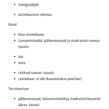
mänguväljak
lastebassein: olemas
Rand
liiva-kiviklibune
Lamamistoolid, päikesevarjud ja madratsid rannas:
tasuta
kai
oma
rätikud rannas: tasuta
rannabaar: ei ole (kasutatakse pool bar)
Territoorium
päikesevarjud, lamamistoolid ja madratsid basseini
ääres: tasuta