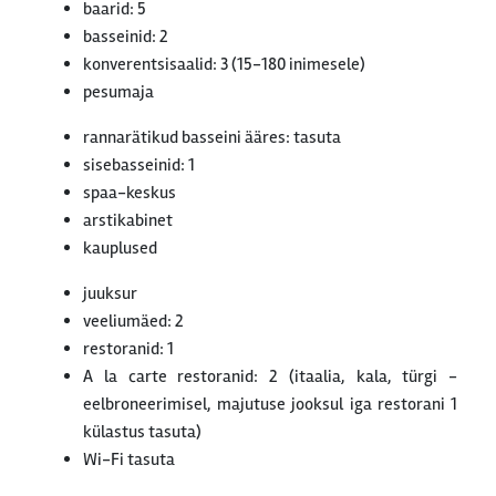
baarid: 5
basseinid: 2
konverentsisaalid: 3 (15-180 inimesele)
pesumaja
rannarätikud basseini ääres: tasuta
sisebasseinid: 1
spaa-keskus
arstikabinet
kauplused
juuksur
veeliumäed: 2
restoranid: 1
A la carte restoranid: 2 (itaalia, kala, türgi -
eelbroneerimisel, majutuse jooksul iga restorani 1
külastus tasuta)
Wi-Fi tasuta