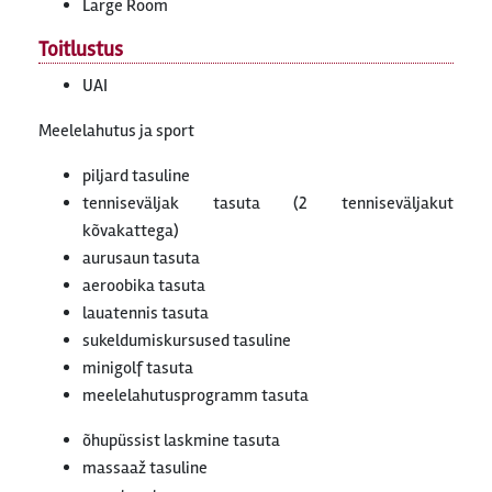
Large Room
Toitlustus
UAI
Meelelahutus ja sport
piljard tasuline
tenniseväljak tasuta (2 tenniseväljakut
kõvakattega)
aurusaun tasuta
aeroobika tasuta
lauatennis tasuta
sukeldumiskursused tasuline
minigolf tasuta
meelelahutusprogramm tasuta
õhupüssist laskmine tasuta
massaaž tasuline