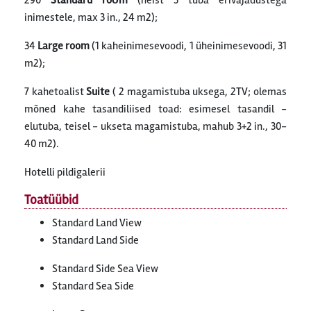
290
Standard roоm
(neist 3 tuba erivajadustega
inimestele, max 3 in., 24 m2);
34
Large room
(1 kaheinimesevoodi, 1 üheinimesevoodi, 31
m2);
7 kahetoalist
Suite
( 2 magamistuba uksega, 2TV; olemas
mõned kahe tasandiliised toad: esimesel tasandil -
elutuba, teisel - ukseta magamistuba, mahub 3+2 in., 30-
40 m2).
Hotelli pildigalerii
Toatüübid
Standard Land View
Standard Land Side
Standard Side Sea View
Standard Sea Side