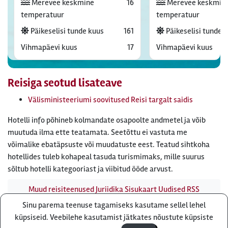
Merevee keskmine
16
Merevee keskmin
temperatuur
temperatuur
Päikeselisi tunde kuus
161
Päikeselisi tunde 
Vihmapäevi kuus
17
Vihmapäevi kuus
Reisiga seotud lisateave
Välisministeeriumi soovitused Reisi targalt saidis
Hotelli info põhineb kolmandate osapoolte andmetel ja võib
muutuda ilma ette teatamata. Seetõttu ei vastuta me
võimalike ebatäpsuste või muudatuste eest. Teatud sihtkoha
hotellides tuleb kohapeal tasuda turismimaks, mille suurus
sõltub hotelli kategooriast ja viibitud ööde arvust.
Muud reisiteenused
Juriidika
Sisukaart
Uudised
RSS
uudisvoog
Firmast
Ärikliendile
Otsi infot meie saidist
Sinu parema teenuse tagamiseks kasutame sellel lehel
Küsi pakkumist
küpsiseid. Veebilehe kasutamist jätkates nõustute küpsiste
Reisibüroo Reisiekspert, Roosikrantsi 8B Tallinn, Eesti - e-