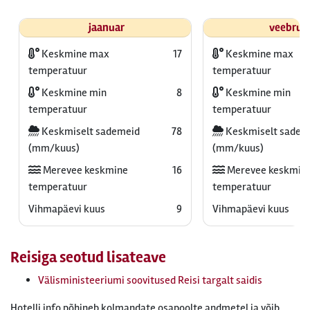
jaanuar
veebrua
Keskmine max
17
Keskmine max
temperatuur
temperatuur
Keskmine min
8
Keskmine min
temperatuur
temperatuur
Keskmiselt sademeid
78
Keskmiselt sadem
(mm/kuus)
(mm/kuus)
Merevee keskmine
16
Merevee keskmin
temperatuur
temperatuur
Vihmapäevi kuus
9
Vihmapäevi kuus
Reisiga seotud lisateave
Välisministeeriumi soovitused Reisi targalt saidis
Hotelli info põhineb kolmandate osapoolte andmetel ja võib