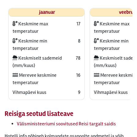
jaanuar
veebrua
Keskmine max
17
Keskmine max
temperatuur
temperatuur
Keskmine min
8
Keskmine min
temperatuur
temperatuur
Keskmiselt sademeid
78
Keskmiselt sadem
(mm/kuus)
(mm/kuus)
Merevee keskmine
16
Merevee keskmin
temperatuur
temperatuur
Vihmapäevi kuus
9
Vihmapäevi kuus
Reisiga seotud lisateave
Välisministeeriumi soovitused Reisi targalt saidis
Hotelli info põhineb kolmandate osapoolte andmetel ja võib