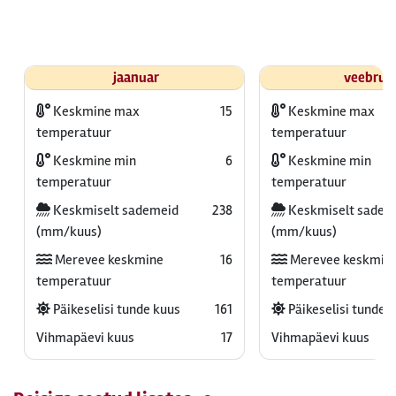
jaanuar
veebrua
Keskmine max
15
Keskmine max
temperatuur
temperatuur
Keskmine min
6
Keskmine min
temperatuur
temperatuur
Keskmiselt sademeid
238
Keskmiselt sadem
(mm/kuus)
(mm/kuus)
Merevee keskmine
16
Merevee keskmin
temperatuur
temperatuur
Päikeselisi tunde kuus
161
Päikeselisi tunde 
Vihmapäevi kuus
17
Vihmapäevi kuus