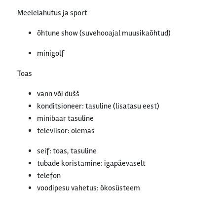
Meelelahutus ja sport
õhtune show (suvehooajal muusikaõhtud)
minigolf
Toas
vann või dušš
konditsioneer: tasuline (lisatasu eest)
minibaar tasuline
televiisor: olemas
seif: toas, tasuline
tubade koristamine: igapäevaselt
telefon
voodipesu vahetus: ökosüsteem