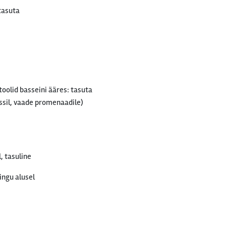
tasuta
oolid basseini ääres: tasuta
assil, vaade promenaadile)
, tasuline
ingu alusel