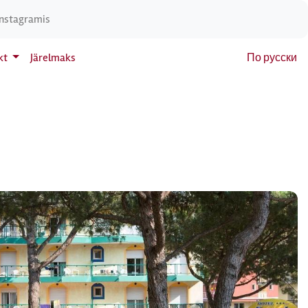
Instagramis
kt
Järelmaks
По русски