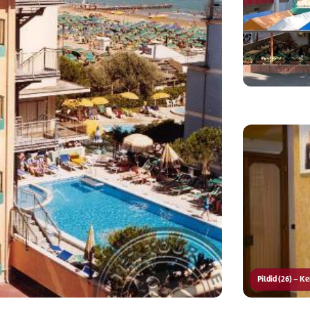
Pildid (26) – K