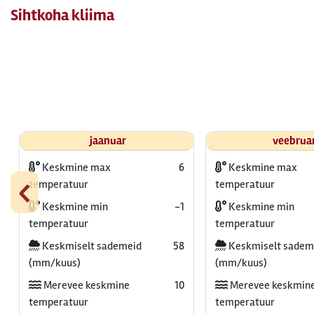
Sihtkoha kliima
jaanuar
veebrua
Keskmine max
6
Keskmine max
‹
temperatuur
temperatuur
Keskmine min
-1
Keskmine min
temperatuur
temperatuur
Keskmiselt sademeid
58
Keskmiselt sadem
(mm/kuus)
(mm/kuus)
Merevee keskmine
10
Merevee keskmin
temperatuur
temperatuur