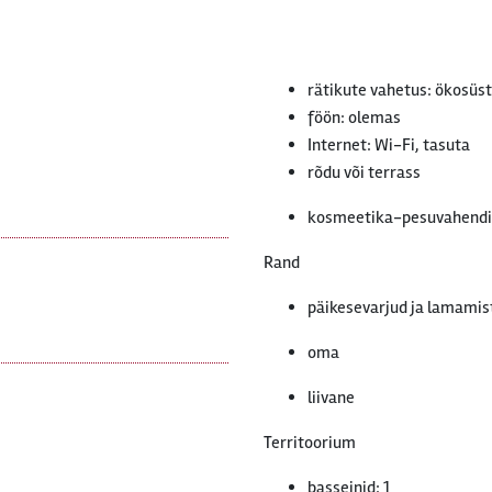
rätikute vahetus: ökosü
föön: olemas
Internet: Wi-Fi, tasuta
rõdu või terrass
kosmeetika-pesuvahendi
Rand
päikesevarjud ja lamamis
oma
liivane
Territoorium
basseinid: 1