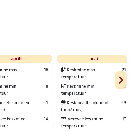
aprill
mai
mine max
16
Keskmine max
21
›
tuur
temperatuur
ine min
8
Keskmine min
12
tuur
temperatuur
iselt sademeid
64
Keskmiselt sademeid
69
us)
(mm/kuus)
vee keskmine
14
Merevee keskmine
17
tuur
temperatuur