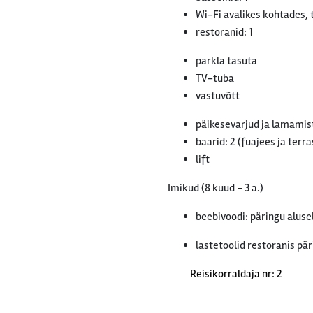
Wi-Fi avalikes kohtades, 
restoranid: 1
parkla tasuta
TV-tuba
vastuvõtt
päikesevarjud ja lamamist
baarid: 2 (fuajees ja terr
lift
Imikud (8 kuud - 3 a.)
beebivoodi: päringu alusel
lastetoolid restoranis pär
Reisikorraldaja nr: 2