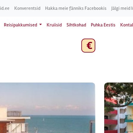
id.ee
Konverentsid
Hakka meie fänniks Facebookis
Jälgi meid 
Reisipakkumised
Kruiisid
Sihtkohad
Puhka Eestis
Konta
€