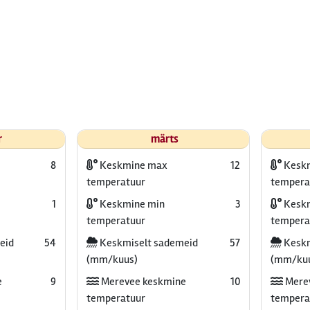
r
märts
8
Keskmine max
12
Kesk
temperatuur
tempera
1
Keskmine min
3
Keskm
temperatuur
tempera
eid
54
Keskmiselt sademeid
57
Keskm
(mm/kuus)
(mm/ku
e
9
Merevee keskmine
10
Mere
temperatuur
tempera