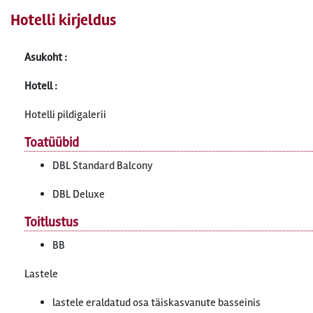
Hotelli kirjeldus
Asukoht :
Hotell :
Hotelli pildigalerii
Toatüübid
DBL Standard Balcony
DBL Deluxe
Toitlustus
BB
Lastele
lastele eraldatud osa täiskasvanute basseinis