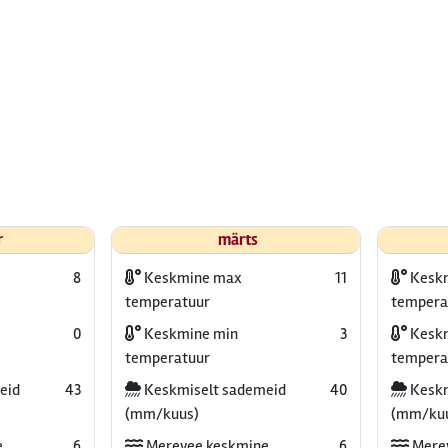
r
märts
8
Keskmine max
11
Kesk
temperatuur
tempera
0
Keskmine min
3
Keskm
temperatuur
tempera
eid
43
Keskmiselt sademeid
40
Keskm
(mm/kuus)
(mm/ku
e
6
Merevee keskmine
6
Mere