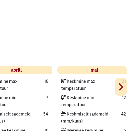
aprill
mai
›
mine max
16
Keskmine max
21
tuur
temperatuur
ine min
7
Keskmine min
12
tuur
temperatuur
iselt sademeid
54
Keskmiselt sademeid
42
us)
(mm/kuus)
vee keskmine
10
Merevee keskmine
15