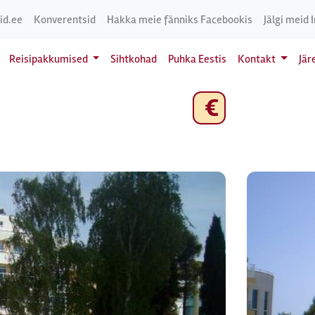
id.ee
Konverentsid
Hakka meie fänniks Facebookis
Jälgi meid 
Reisipakkumised
Sihtkohad
Puhka Eestis
Kontakt
Jär
€