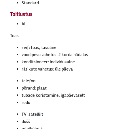
Standard
Toitlustus
AI
Toas
seif: toas, tasuline
voodipesu vahetus: 2 korda nädalas
konditsioneer: individuaalne
rätikute vahetus: üle päeva
telefon
põrand: plaat
tubade koristamine: igapäevaselt
rõdu
TV: satelliit
dušš
minikülmik