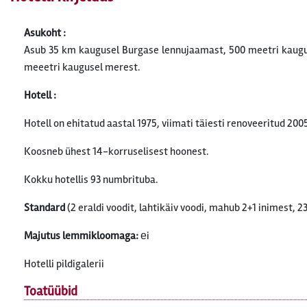
Asukoht :
Asub 35 km kaugusel Burgase lennujaamast, 500 meetri kaugus
meeetri kaugusel merest.
Hotell :
Hotell on ehitatud aastal 1975, viimati täiesti renoveeritud 200
Koosneb ühest 14-korruselisest hoonest.
Kokku hotellis 93 numbrituba.
Standard
(2 eraldi voodit, lahtikäiv voodi, mahub 2+1 inimest, 2
Majutus lemmikloomaga:
еi
Hotelli pildigalerii
Toatüübid