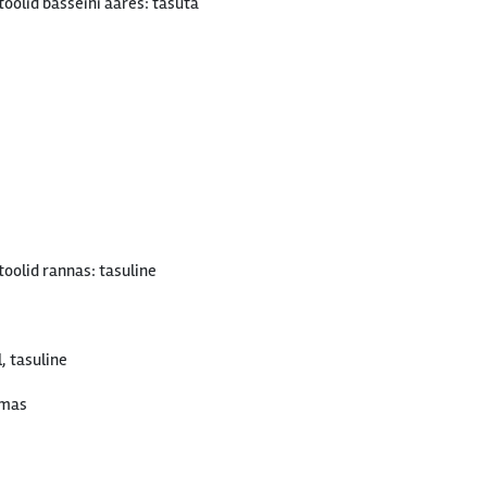
oolid basseini ääres: tasuta
oolid rannas: tasuline
, tasuline
emas