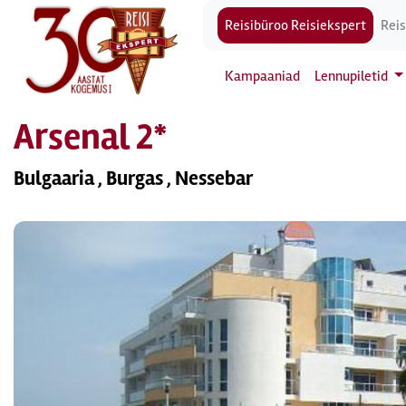
Reisibüroo Reisiekspert
Reis
Kampaaniad
Lennupiletid
Arsenal 2*
Bulgaaria , Burgas , Nessebar