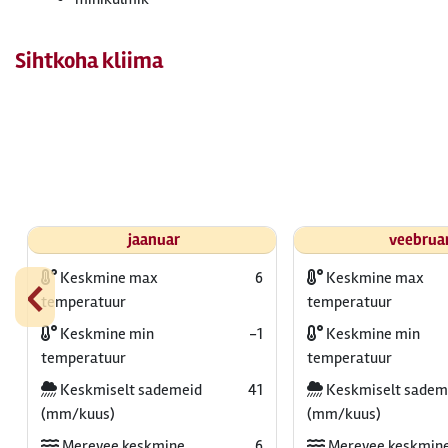
Sihtkoha kliima
jaanuar
veebrua
‹
Keskmine max
6
Keskmine max
temperatuur
temperatuur
Keskmine min
-1
Keskmine min
temperatuur
temperatuur
Keskmiselt sademeid
41
Keskmiselt sadem
(mm/kuus)
(mm/kuus)
Merevee keskmine
6
Merevee keskmin