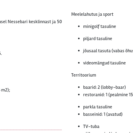
Meelelahutus ja sport
el Nessebari kesklinnast ja 50
minigolf tasuline
piljard tasuline
jõusaal tasuta (vabas õhu
5.
videomängud tasuline
Territoorium
baarid: 2 (lobby-baar)
3 m2);
restoranid: 1 (pealmine 1
parkla tasuline
basseinid: 1 (avatud)
TV-tuba