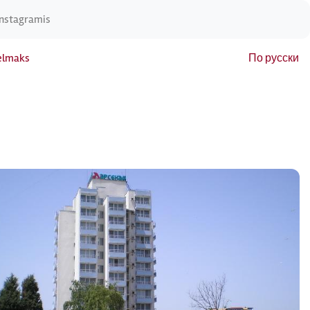
Instagramis
elmaks
По русски