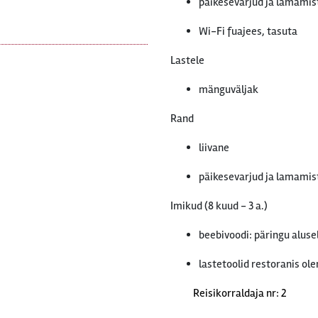
päikesevarjud ja lamamist
Wi-Fi fuajees, tasuta
Lastele
mänguväljak
Rand
liivane
päikesevarjud ja lamamist
Imikud (8 kuud - 3 a.)
beebivoodi: päringu alusel
lastetoolid restoranis ol
Reisikorraldaja nr: 2