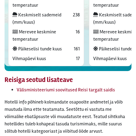
temperatuur
temperatuur
Keskmiselt sademeid
238
Keskmiselt sadem
(mm/kuus)
(mm/kuus)
Merevee keskmine
16
Merevee keskmin
temperatuur
temperatuur
Päikeselisi tunde kuus
161
Päikeselisi tunde 
Vihmapäevi kuus
17
Vihmapäevi kuus
Reisiga seotud lisateave
Välisministeeriumi soovitused Reisi targalt saidis
Hotelli info põhineb kolmandate osapoolte andmetel ja võib
muutuda ilma ette teatamata. Seetõttu ei vastuta me
võimalike ebatäpsuste või muudatuste eest. Teatud sihtkoha
hotellides tuleb kohapeal tasuda turismimaks, mille suurus
sõltub hotelli kategooriast ja viibitud ööde arvust.