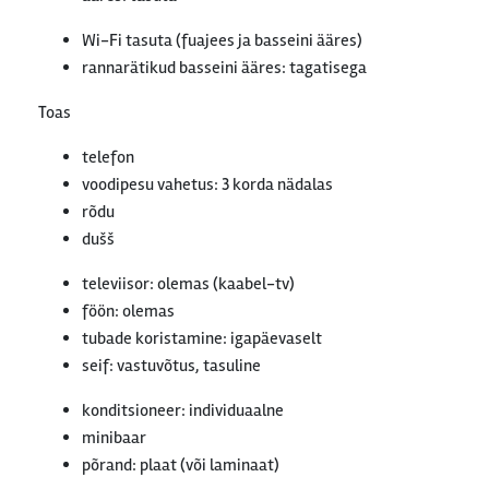
Wi-Fi tasuta (fuajees ja basseini ääres)
rannarätikud basseini ääres: tagatisega
Toas
telefon
voodipesu vahetus: 3 korda nädalas
rõdu
dušš
televiisor: olemas (kaabel-tv)
föön: olemas
tubade koristamine: igapäevaselt
seif: vastuvõtus, tasuline
konditsioneer: individuaalne
minibaar
põrand: plaat (või laminaat)