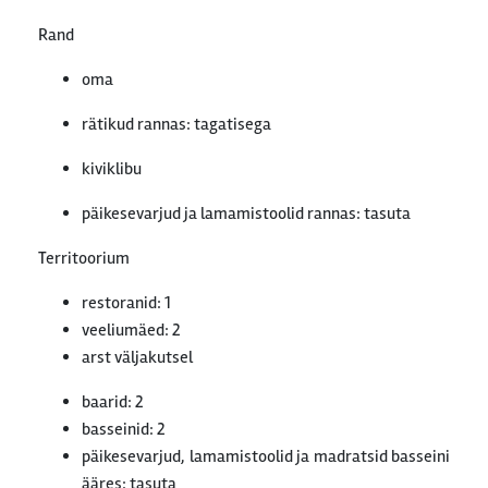
Rand
oma
rätikud rannas: tagatisega
kiviklibu
päikesevarjud ja lamamistoolid rannas: tasuta
Territoorium
restoranid: 1
veeliumäed: 2
arst väljakutsel
baarid: 2
basseinid: 2
päikesevarjud, lamamistoolid ja madratsid basseini
ääres: tasuta