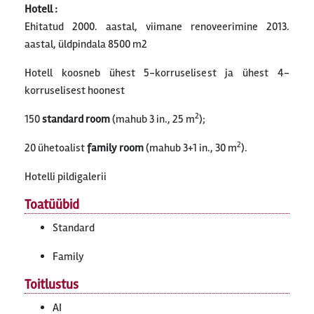
Hotell :
Ehitatud 2000. aastal, viimane renoveerimine 2013.
aastal, üldpindala 8500 m2
Hotell koosneb ühest 5-korruselisest ja ühest 4-
korruselisest hoonest
2
150
standard room
(mahub 3 in., 25 m
);
2
20 ühetoalist
family room
(mahub 3+1 in., 30 m
).
Hotelli pildigalerii
Toatüübid
Standard
Family
Toitlustus
AI