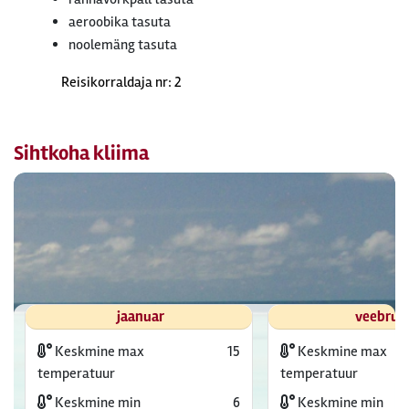
aeroobika tasuta
noolemäng tasuta
Reisikorraldaja nr: 2
Sihtkoha kliima
jaanuar
veebrua
Keskmine max
15
Keskmine max
temperatuur
temperatuur
Keskmine min
6
Keskmine min