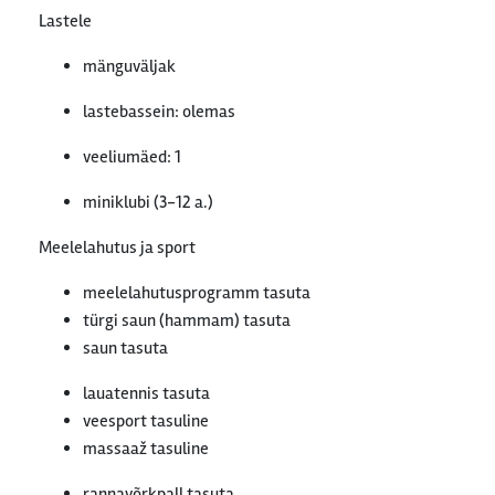
Lastele
mänguväljak
lastebassein: olemas
veeliumäed: 1
miniklubi (3-12 a.)
Meelelahutus ja sport
meelelahutusprogramm tasuta
türgi saun (hammam) tasuta
saun tasuta
lauatennis tasuta
veesport tasuline
massaaž tasuline
rannavõrkpall tasuta