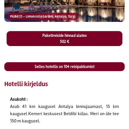
Pildid (7) – Limoncello Garden, Antalya, Türgi
Paketireiside hinnad alates
502 €
Selles hotellis on
104
reisipakkumist
Hotelli kirjeldus
Asukoht :
Asub 41 km kaugusel Antalya lennujaamast, 15 km
kaugusel Kemeri keskusest Beldibi külas. Meri on üle tee
150 m kaugusel.