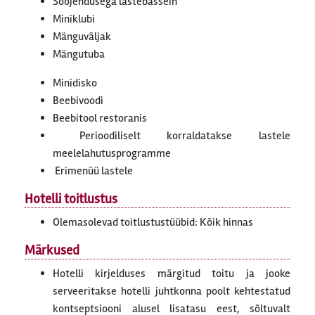
Soojendusega lastebassein
Miniklubi
Mänguväljak
Mängutuba
Minidisko
Beebivoodi
Beebitool restoranis
Perioodiliselt korraldatakse lastele
meelelahutusprogramme
Erimenüü lastele
Hotelli toitlustus
Olemasolevad toitlustustüübid: Kõik hinnas
Märkused
Hotelli kirjelduses märgitud toitu ja jooke
serveeritakse hotelli juhtkonna poolt kehtestatud
kontseptsiooni alusel lisatasu eest, sõltuvalt