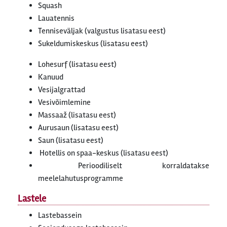
Squash
Lauatennis
Tenniseväljak (valgustus lisatasu eest)
Sukeldumiskeskus (lisatasu eest)
Lohesurf (lisatasu eest)
Kanuud
Vesijalgrattad
Vesivõimlemine
Massaaž (lisatasu eest)
Aurusaun (lisatasu eest)
Saun (lisatasu eest)
Hotellis on spaa-keskus (lisatasu eest)
Perioodiliselt korraldatakse
meelelahutusprogramme
Lastele
Lastebassein