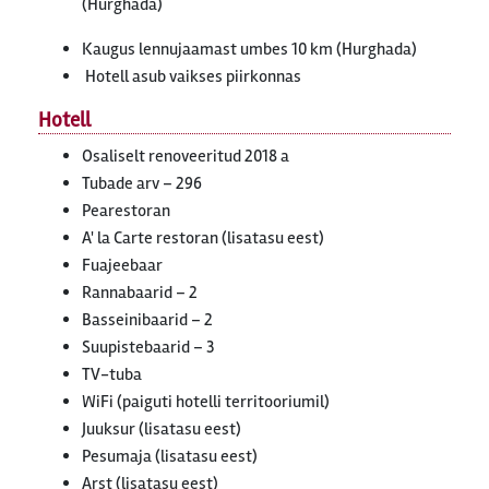
(Hurghada)
Kaugus lennujaamast umbes 10 km (Hurghada)
Hotell asub vaikses piirkonnas
Hotell
Osaliselt renoveeritud 2018 a
Tubade arv – 296
Pearestoran
A' la Carte restoran (lisatasu eest)
Fuajeebaar
Rannabaarid – 2
Basseinibaarid – 2
Suupistebaarid – 3
TV-tuba
WiFi (paiguti hotelli territooriumil)
Juuksur (lisatasu eest)
Pesumaja (lisatasu eest)
Arst (lisatasu eest)