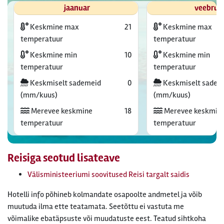
jaanuar
veebrua
Keskmine max
21
Keskmine max
temperatuur
temperatuur
Keskmine min
10
Keskmine min
temperatuur
temperatuur
Keskmiselt sademeid
0
Keskmiselt sadem
(mm/kuus)
(mm/kuus)
Merevee keskmine
18
Merevee keskmin
temperatuur
temperatuur
Reisiga seotud lisateave
Välisministeeriumi soovitused Reisi targalt saidis
Hotelli info põhineb kolmandate osapoolte andmetel ja võib
muutuda ilma ette teatamata. Seetõttu ei vastuta me
võimalike ebatäpsuste või muudatuste eest. Teatud sihtkoha