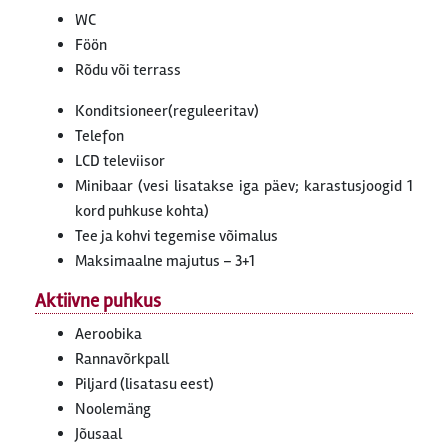
WC
Föön
Rõdu või terrass
Konditsioneer(reguleeritav)
Telefon
LCD televiisor
Minibaar (vesi lisatakse iga päev; karastusjoogid 1
kord puhkuse kohta)
Tee ja kohvi tegemise võimalus
Maksimaalne majutus – 3+1
Aktiivne puhkus
Aeroobika
Rannavõrkpall
Piljard (lisatasu eest)
Noolemäng
Jõusaal