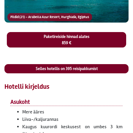
Pildid (21) – Arabella Azur Resort, Hurghada, Egiptus
Paketireiside hinnad alates
859 €
Selles hotellis on
395
reisipakkumist
Hotelli kirjeldus
Asukoht
Mere ääres
Liiva-/kaljurannas
Kaugus kuurordi keskusest on umbes 3 km