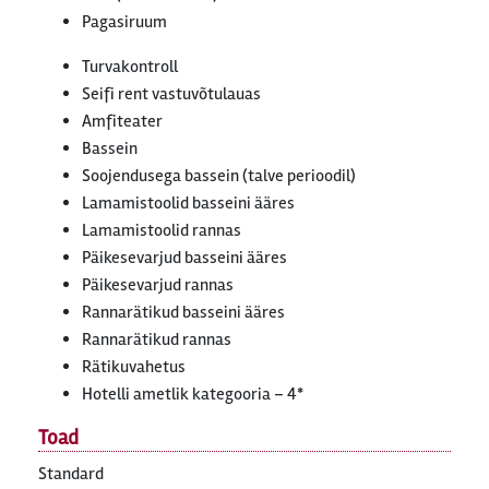
Pagasiruum
Turvakontroll
Seifi rent vastuvõtulauas
Amfiteater
Bassein
Soojendusega bassein (talve perioodil)
Lamamistoolid basseini ääres
Lamamistoolid rannas
Päikesevarjud basseini ääres
Päikesevarjud rannas
Rannarätikud basseini ääres
Rannarätikud rannas
Rätikuvahetus
Hotelli ametlik kategooria – 4*
Toad
Standard