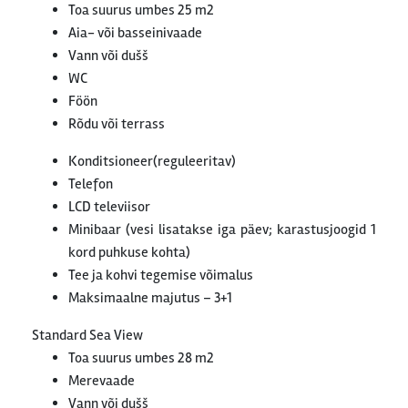
Toa suurus umbes 25 m2
Aia- või basseinivaade
Vann või dušš
WC
Föön
Rõdu või terrass
Konditsioneer(reguleeritav)
Telefon
LCD televiisor
Minibaar (vesi lisatakse iga päev; karastusjoogid 1
kord puhkuse kohta)
Tee ja kohvi tegemise võimalus
Maksimaalne majutus – 3+1
Standard Sea View
Toa suurus umbes 28 m2
Merevaade
Vann või dušš