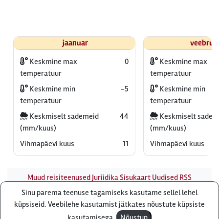
jaanuar
veebrua
Keskmine max
0
Keskmine max
temperatuur
temperatuur
Keskmine min
-5
Keskmine min
temperatuur
temperatuur
Keskmiselt sademeid
44
Keskmiselt sadem
(mm/kuus)
(mm/kuus)
Vihmapäevi kuus
11
Vihmapäevi kuus
Muud reisiteenused
Juriidika
Sisukaart
Uudised
RSS
uudisvoog
Firmast
Ärikliendile
Otsi infot meie saidist
Sinu parema teenuse tagamiseks kasutame sellel lehel
Küsi pakkumist
küpsiseid. Veebilehe kasutamist jätkates nõustute küpsiste
Reisibüroo Reisiekspert, Roosikrantsi 8B Tallinn, Eesti - e-
kasutamisega.
Nõustun