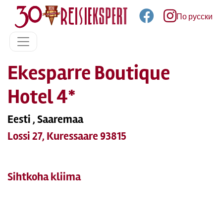
По русски
Ekesparre Boutique
Hotel 4*
Eesti , Saaremaa
Lossi 27, Kuressaare 93815
Sihtkoha kliima