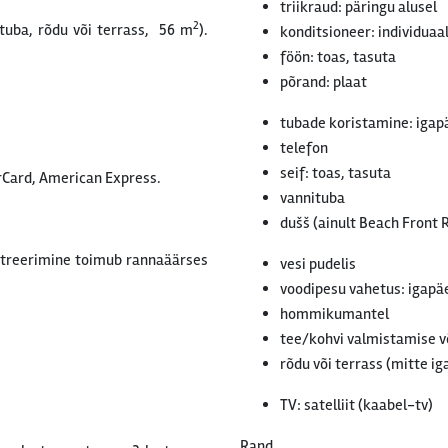
triikraud: päringu alusel
2
tuba, rõdu või terrass, 56 m
).
konditsioneer: individuaa
föön: toas, tasuta
põrand: plaat
tubade koristamine: igap
telefon
seif: toas, tasuta
erCard, American Express.
vannituba
dušš (ainult Beach Front
streerimine toimub rannaäärses
vesi pudelis
voodipesu vahetus: igapäe
hommikumantel
tee/kohvi valmistamise v
rõdu või terrass (mitte iga
TV: satelliit (kaabel-tv)
Rand