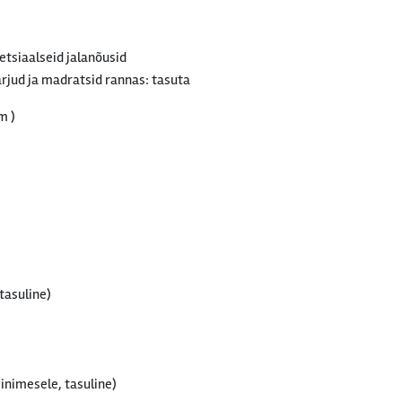
tsiaalseid jalanõusid
rjud ja madratsid rannas: tasuta
m )
 tasuline)
inimesele, tasuline)