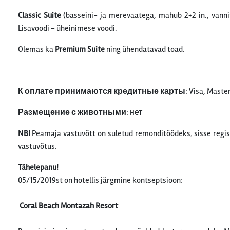
Classic Suite
(basseini- ja merevaatega, mahub 2+2 in., vanni
Lisavoodi - üheinimese voodi.
Olemas ka
Premium Suite
ning ühendatavad toad.
К оплате принимаются кредитные карты
: Visa, Mast
Размещение с животными
: нет
NB!
Peamaja vastuvõtt on suletud remonditöödeks, sisse regi
vastuvõtus.
Tähelepanu!
05/15/2019st on hotellis järgmine kontseptsioon:
Coral Beach Montazah Resort