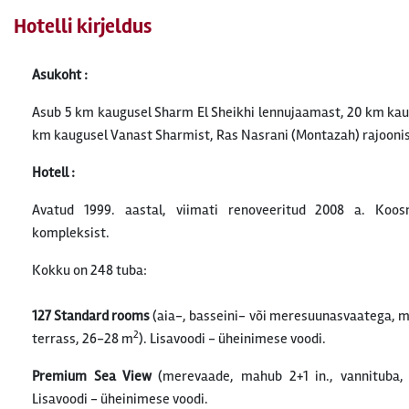
Hotelli kirjeldus
Asukoht :
Asub 5 km kaugusel Sharm El Sheikhi lennujaamast, 20 km ka
km kaugusel Vanast Sharmist, Ras Nasrani (Montazah) rajoonis, 1.
Hotell :
Avatud 1999. aastal, viimati renoveeritud 2008 a. Koos
kompleksist.
Kokku on 248 tuba:
127 Standard rooms
(aia-, basseini- või meresuunasvaatega, ma
2
terrass, 26-28 m
). Lisavoodi - üheinimese voodi.
Premium Sea View
(merevaade, mahub 2+1 in., vannituba,
Lisavoodi - üheinimese voodi.