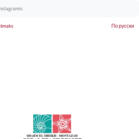
Instagramis
elmaks
По русски