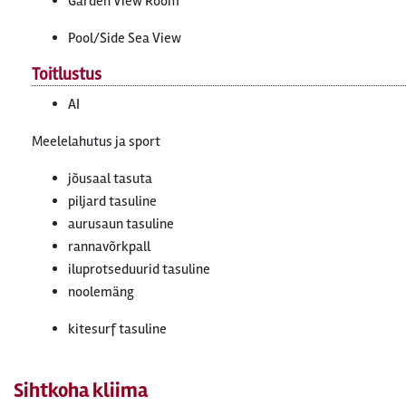
Garden View Room
Pool/Side Sea View
Toitlustus
AI
Meelelahutus ja sport
jõusaal tasuta
piljard tasuline
aurusaun tasuline
rannavõrkpall
iluprotseduurid tasuline
noolemäng
kitesurf tasuline
Sihtkoha kliima