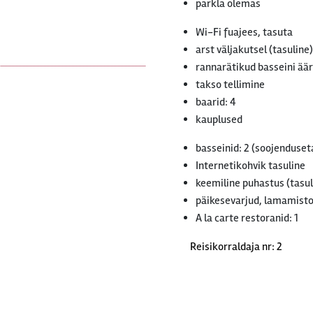
parkla olemas
Wi-Fi fuajees, tasuta
arst väljakutsel (tasuline)
rannarätikud basseini äär
takso tellimine
baarid: 4
kauplused
basseinid: 2 (soojenduset
Internetikohvik tasuline
keemiline puhastus (tasul
päikesevarjud, lamamistoo
A la carte restoranid: 1
Reisikorraldaja nr: 2