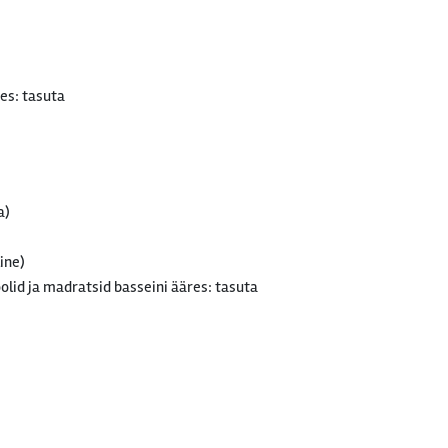
es: tasuta
a)
ine)
lid ja madratsid basseini ääres: tasuta