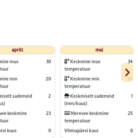
aprill
mai
mine max
30
Keskmine max
34
›
tuur
temperatuur
ine min
20
Keskmine min
24
tuur
temperatuur
iselt sademeid
2
Keskmiselt sademeid
1
us)
(mm/kuus)
vee keskmine
23
Merevee keskmine
25
tuur
temperatuur
evi kuus
0
Vihmapäevi kuus
0