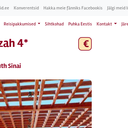
id.ee
Konverentsid
Hakka meie fänniks Facebookis
Jälgi meid 
Reisipakkumised
Sihtkohad
Puhka Eestis
Kontakt
Jär
zah 4*
€
uth Sinai