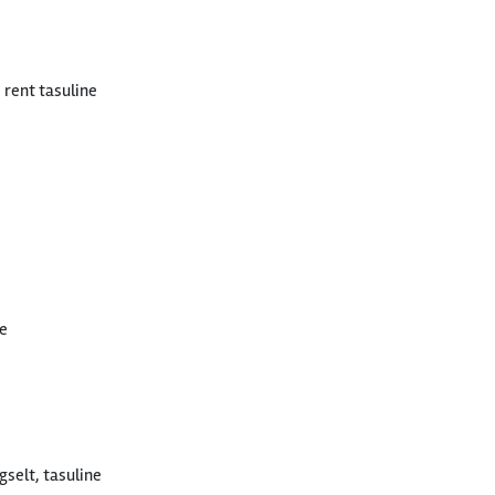
e rent tasuline
e
selt, tasuline