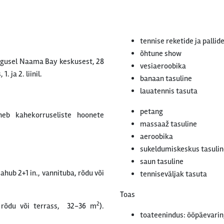
tennise reketide ja pallid
õhtune show
ugusel Naama Bay keskusest, 28
vesiaeroobika
 ja 2. liinil.
banaan tasuline
lauatennis tasuta
petang
neb kahekorruseliste hoonete
massaaž tasuline
aeroobika
sukeldumiskeskus tasulin
saun tasuline
hub 2+1 in., vannituba, rõdu või
tenniseväljak tasuta
Toas
2
 rõdu või terrass, 32-36 m
).
toateenindus: ööpäevaring