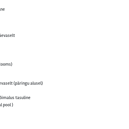
lne
äevaselt
 Rooms)
vaselt (päringu alusel)
õimalus tasuline
l pool )