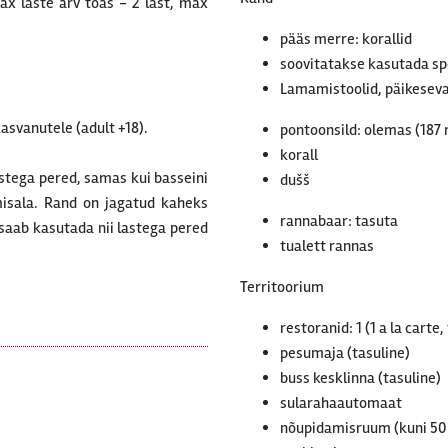
ax laste arv toas - 2 last, max
pääs merre: korallid
soovitatakse kasutada spe
Lamamistoolid, päikeseva
asvanutele (adult +18).
pontoonsild: olemas (187 
korall
astega pered, samas kui basseini
dušš
misala. Rand on jagatud kaheks
rannabaar: tasuta
 saab kasutada nii lastega pered
tualett rannas
Territoorium
restoranid: 1 (1 a la carte,
pesumaja (tasuline)
buss kesklinna (tasuline)
sularahaautomaat
nõupidamisruum (kuni 50 