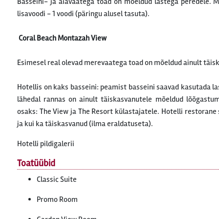
Basseini- ja aiavaatega toad on mõeldud lastega peredele. M
lisavoodi - 1 voodi (päringu alusel tasuta).
Coral Beach Montazah View
Esimesel real olevad merevaatega toad on mõeldud ainult täisk
Hotellis on kaks basseini: peamist basseini saavad kasutada l
lähedal rannas on ainult täiskasvanutele mõeldud lõõgastu
osaks: The View ja The Resort külastajatele. Hotelli restorane
ja kui ka täiskasvanud (ilma eraldatuseta).
Hotelli pildigalerii
Toatüübid
Classic Suite
Promo Room