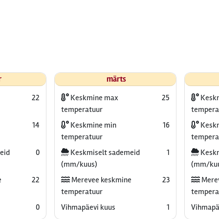
r
märts
22
Keskmine max
25
Kesk
temperatuur
tempera
14
Keskmine min
16
Keskm
temperatuur
tempera
eid
0
Keskmiselt sademeid
1
Keskm
(mm/kuus)
(mm/ku
e
22
Merevee keskmine
23
Mere
temperatuur
tempera
0
Vihmapäevi kuus
1
Vihmapä