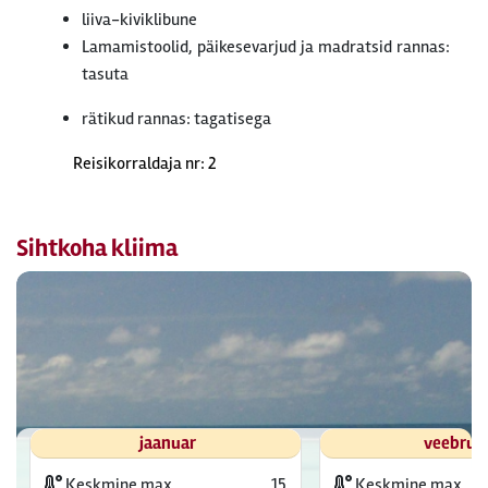
liiva-kiviklibune
Lamamistoolid, päikesevarjud ja madratsid rannas:
tasuta
rätikud rannas: tagatisega
Reisikorraldaja nr: 2
Sihtkoha kliima
jaanuar
veebrua
Keskmine max
15
Keskmine max