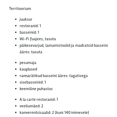
Territoorium
juuksur
restoranid: 1
basseinid: 1
Wi-Fi fuajees, tasuta
päikesevarjud, lamamistoolid ja madratsid basseini
ääres: tasuta
pesumaja
kauplused
rannarätikud basseini ääres: tagatisega
sisebasseinid: 1
keemiline puhastus
A la carte restoranid: 1
veeliumäed: 2
konverentsisaalid: 2 (kuni 140 inimesele)