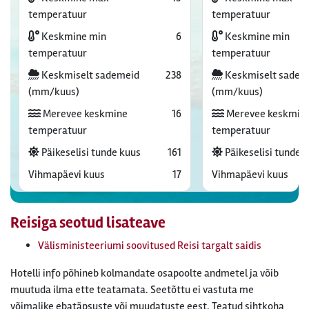
temperatuur
temperatuur
Keskmine min
6
Keskmine min
temperatuur
temperatuur
Keskmiselt sademeid
238
Keskmiselt sadem
(mm/kuus)
(mm/kuus)
Merevee keskmine
16
Merevee keskmin
temperatuur
temperatuur
Päikeselisi tunde kuus
161
Päikeselisi tunde 
Vihmapäevi kuus
17
Vihmapäevi kuus
Reisiga seotud lisateave
Välisministeeriumi soovitused Reisi targalt saidis
Hotelli info põhineb kolmandate osapoolte andmetel ja võib
muutuda ilma ette teatamata. Seetõttu ei vastuta me
võimalike ebatäpsuste või muudatuste eest. Teatud sihtkoha