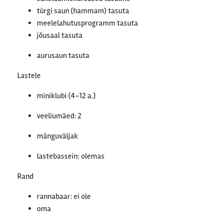
türgi saun (hammam) tasuta
meelelahutusprogramm tasuta
jõusaal tasuta
aurusaun tasuta
Lastele
miniklubi (4-12 a.)
veeliumäed: 2
mänguväljak
lastebassein: olemas
Rand
rannabaar: ei ole
oma