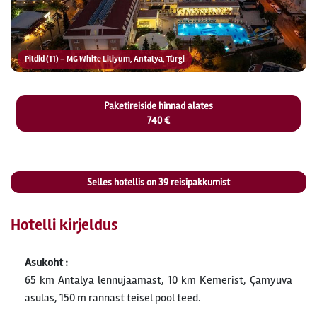
Pildid (11) – MG White Liliyum, Antalya, Türgi
Paketireiside hinnad alates
740 €
Selles hotellis on
39
reisipakkumist
Hotelli kirjeldus
Asukoht :
65 km Antalya lennujaamast, 10 km Kemerist, Çamyuva
asulas, 150 m rannast teisel pool teed.