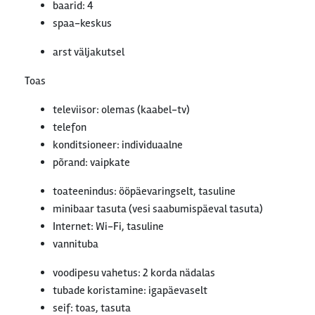
baarid: 4
spaa-keskus
arst väljakutsel
Toas
televiisor: olemas (kaabel-tv)
telefon
konditsioneer: individuaalne
põrand: vaipkate
toateenindus: ööpäevaringselt, tasuline
minibaar tasuta (vesi saabumispäeval tasuta)
Internet: Wi-Fi, tasuline
vannituba
voodipesu vahetus: 2 korda nädalas
tubade koristamine: igapäevaselt
seif: toas, tasuta