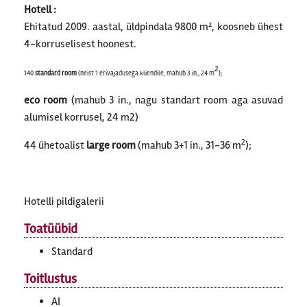
Hotell :
Ehitatud 2009. aastal, üldpindala 9800 m², koosneb ühest
4-korruselisest hoonest.
2
140
standard room
(neist 1 erivajadusega kliendile, mahub 3 in., 24 m
);
eco room
(mahub 3 in., nagu standart room aga asuvad
alumisel korrusel, 24 m2)
2
44 ühetoalist
large room
(mahub 3+1 in., 31-36 m
);
Hotelli pildigalerii
Toatüübid
Standard
Toitlustus
AI