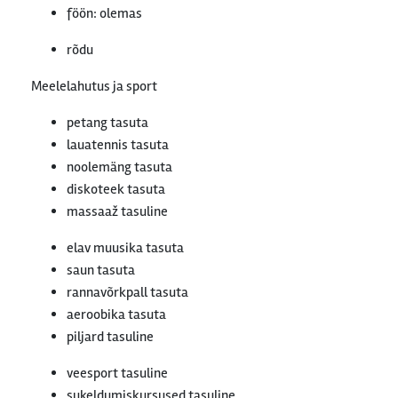
föön: olemas
rõdu
Meelelahutus ja sport
petang tasuta
lauatennis tasuta
noolemäng tasuta
diskoteek tasuta
massaaž tasuline
elav muusika tasuta
saun tasuta
rannavõrkpall tasuta
aeroobika tasuta
piljard tasuline
veesport tasuline
sukeldumiskursused tasuline