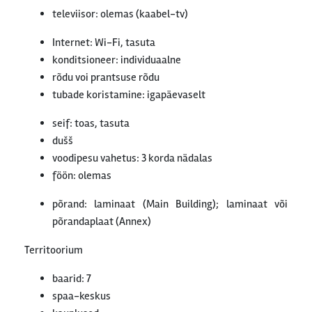
televiisor: olemas (kaabel-tv)
Internet: Wi-Fi, tasuta
konditsioneer: individuaalne
rõdu voi prantsuse rõdu
tubade koristamine: igapäevaselt
seif: toas, tasuta
dušš
voodipesu vahetus: 3 korda nädalas
föön: olemas
põrand: laminaat (Main Building); laminaat või
põrandaplaat (Annex)
Territoorium
baarid: 7
spaa-keskus