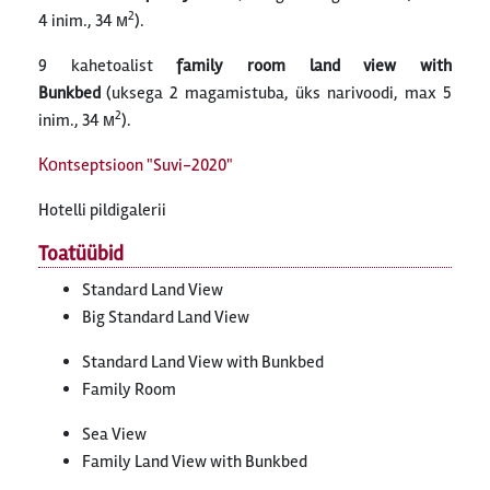
2
4 inim., 34 м
).
9 kahetoalist
family room land view with
Bunkbed
(uksega 2 magamistuba, üks narivoodi, max 5
2
inim., 34 м
).
Коntseptsioon "Suvi-2020"
Hotelli pildigalerii
Toatüübid
Standard Land View
Big Standard Land View
Standard Land View with Bunkbed
Family Room
Sea View
Family Land View with Bunkbed