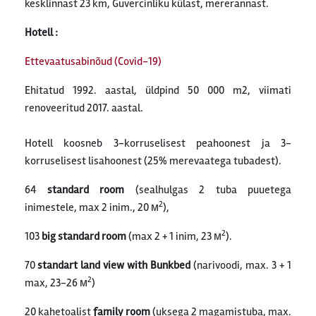
kesklinnast 23 km, Guvercinliku külast, mererannast.
Hotell :
Ettevaatusabinõud (Covid-19)
Ehitatud 1992. aastal, üldpind 50 000 m2, viimati
renoveeritud 2017. aastal.
Hotell koosneb 3-korruselisest peahoonest ja 3-
korruselisest lisahoonest (25% merevaatega tubadest).
64
standard room
(sealhulgas 2 tuba puuetega
2
inimestele, max 2 inim., 20 м
),
2
103
big standard room
(max 2 + 1 inim, 23 м
).
70
standart land view with Bunkbed
(narivoodi, max. 3 + 1
2
max, 23-26 м
)
20 kahetoalist
family room
(uksega 2 magamistuba, max.