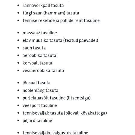
rannavõrkpall tasuta
türgi saun (hammam) tasuta
tennise reketide ja pallide rent tasuline
massaaž tasuline
elav muusika tasuta (teatud päevadel)
saun tasuta
aeroobika tasuta
korvpall tasuta
vesiaeroobika tasuta
jõusaal tasuta
noolemäng tasuta
purjelauasõit tasuline (litsentsiga)
veesport tasuline
tenniseväljak tasuta (päeval, kõvakattega)
piljard tasuline
tenniseväljaku valgustus tasuline