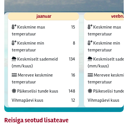
jaanuar
veebrua
Keskmine max
15
Keskmine max
temperatuur
temperatuur
Keskmine min
8
Keskmine min
temperatuur
temperatuur
Keskmiselt sademeid
134
Keskmiselt sadem
(mm/kuus)
(mm/kuus)
Merevee keskmine
16
Merevee keskmin
temperatuur
temperatuur
Päikeselisi tunde kuus
148
Päikeselisi tunde 
Vihmapäevi kuus
12
Vihmapäevi kuus
Reisiga seotud lisateave