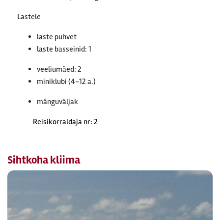
Lastele
laste puhvet
laste basseinid: 1
veeliumäed: 2
miniklubi (4-12 a.)
mänguväljak
Reisikorraldaja nr: 2
Sihtkoha kliima