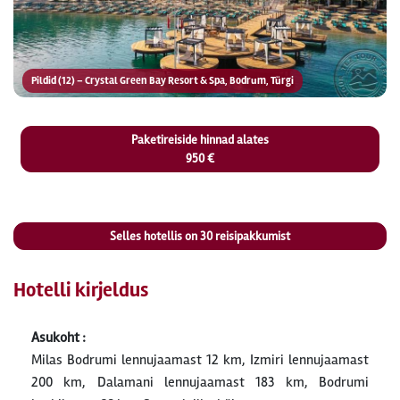
Pildid (12) – Crystal Green Bay Resort & Spa, Bodrum, Türgi
Paketireiside hinnad alates
950 €
Selles hotellis on
30
reisipakkumist
Hotelli kirjeldus
Asukoht :
Milas Bodrumi lennujaamast 12 km, Izmiri lennujaamast
200 km, Dalamani lennujaamast 183 km, Bodrumi