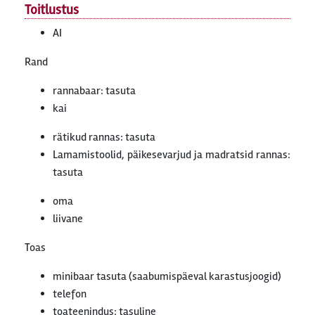
Toitlustus
AI
Rand
rannabaar: tasuta
kai
rätikud rannas: tasuta
Lamamistoolid, päikesevarjud ja madratsid rannas:
tasuta
oma
liivane
Toas
minibaar tasuta (saabumispäeval karastusjoogid)
telefon
toateenindus: tasuline