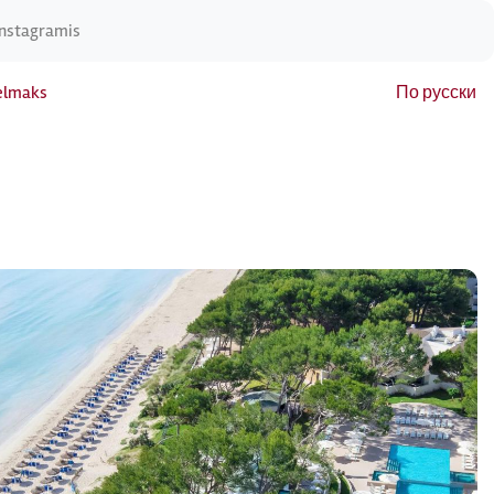
Instagramis
elmaks
По русски