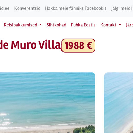
id.ee
Konverentsid
Hakka meie fänniks Facebookis
Jälgi meid 
Reisipakkumised
Sihtkohad
Puhka Eestis
Kontakt
Jär
de Muro Village 4*
1988 €