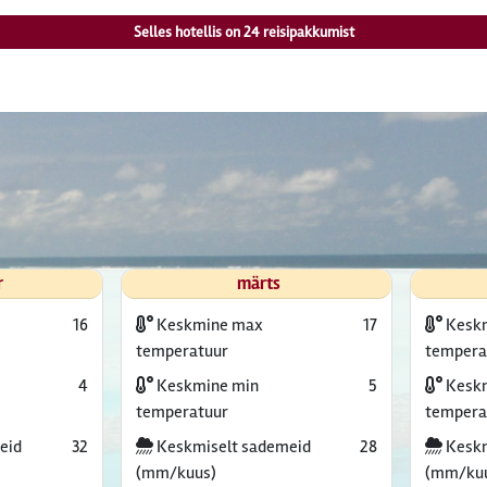
Selles hotellis on
24
reisipakkumist
r
märts
16
Keskmine max
17
Kesk
temperatuur
tempera
4
Keskmine min
5
Keskm
temperatuur
tempera
eid
32
Keskmiselt sademeid
28
Keskm
(mm/kuus)
(mm/ku