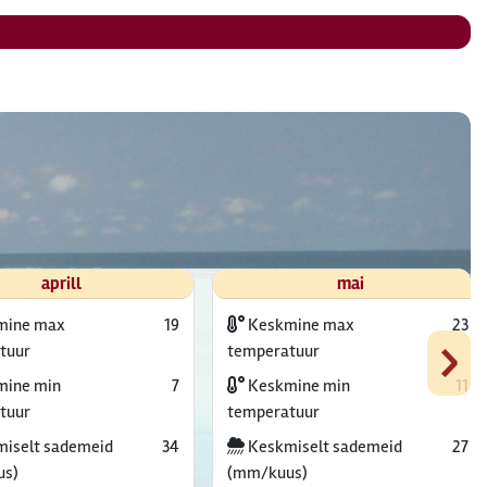
aprill
mai
mine max
19
Keskmine max
23
›
tuur
temperatuur
ine min
7
Keskmine min
11
tuur
temperatuur
iselt sademeid
34
Keskmiselt sademeid
27
us)
(mm/kuus)