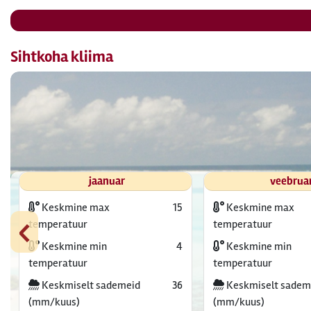
Sihtkoha kliima
jaanuar
veebrua
Keskmine max
15
Keskmine max
‹
temperatuur
temperatuur
Keskmine min
4
Keskmine min
temperatuur
temperatuur
Keskmiselt sademeid
36
Keskmiselt sadem
(mm/kuus)
(mm/kuus)