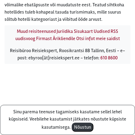
võimalike ebatäpsuste või muudatuste eest. Teatud sihtkoha
hotellides tuleb kohapeal tasuda turismimaks, mille suurus
sõltub hotelli kategooriast ja viibitud ööde arvust.
Muud reisiteenused
Juriidika
Sisukaart
Uudised
RSS
uudisvoog
Firmast
Ärikliendile
Otsi infot meie saidist
Reisibüroo Reisiekspert, Roosikrantsi 8B Tallinn, Eesti - e-
post: ebyroo[ät]reisiekspert.ee - telefon:
610 8600
Sinu parema teenuse tagamiseks kasutame sellel lehel
Küsi pakkumist
küpsiseid. Veebilehe kasutamist jätkates nõustute küpsiste
kasutamisega.
Nõustun