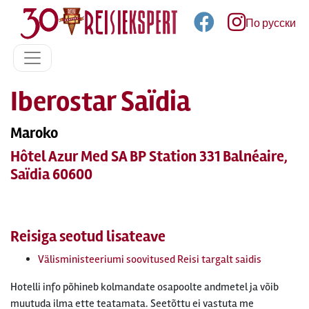
По русски
Iberostar Saïdia
Maroko
Hôtel Azur Med SA BP Station 331 Balnéaire,
Saïdia 60600
Reisiga seotud lisateave
Välisministeeriumi soovitused Reisi targalt saidis
Hotelli info põhineb kolmandate osapoolte andmetel ja võib
muutuda ilma ette teatamata. Seetõttu ei vastuta me