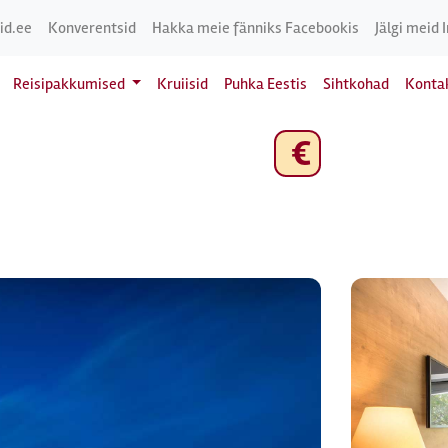
id.ee
Konverentsid
Hakka meie fänniks Facebookis
Jälgi meid 
Reisipakkumised
Kruiisid
Puhka Eestis
Sihtkohad
Konta
€