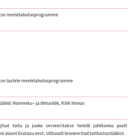
takse meelelahutusprogramme
akse lastele meelelahutusprogramme
üübid: Hommiku- ja õhtusöök, Kõik hinnas
gitud toitu ja jooke serveeritakse hotelli juhtkonna poolt
 alusel lisatasu eest, sõltuvalt broneeritud toitlustustüübist.