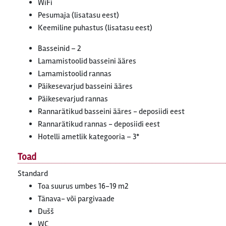
WiFi
Pesumaja (lisatasu eest)
Keemiline puhastus (lisatasu eest)
Basseinid – 2
Lamamistoolid basseini ääres
Lamamistoolid rannas
Päikesevarjud basseini ääres
Päikesevarjud rannas
Rannarätikud basseini ääres - deposiidi eest
Rannarätikud rannas - deposiidi eest
Hotelli ametlik kategooria – 3*
Toad
Standard
Toa suurus umbes 16-19 m2
Tänava- või pargivaade
Dušš
WC