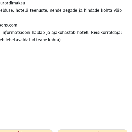
uurordimaksu
rjelduse, hotelli teenuste, nende aegade ja hindade kohta võib
sens.com
t informatsiooni haldab ja ajakohastab hotell. Reisikorraldajal
ebilehel avaldatud teabe kohta)