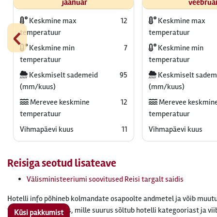
jaanuar
veebrua
Keskmine max
12
Keskmine max
‹
temperatuur
temperatuur
Keskmine min
7
Keskmine min
temperatuur
temperatuur
Keskmiselt sademeid
95
Keskmiselt sadem
(mm/kuus)
(mm/kuus)
Merevee keskmine
12
Merevee keskmin
temperatuur
temperatuur
Vihmapäevi kuus
11
Vihmapäevi kuus
Reisiga seotud lisateave
Välisministeeriumi soovitused Reisi targalt saidis
Hotelli info põhineb kolmandate osapoolte andmetel ja võib muutu
tasuda turismimaks, mille suurus sõltub hotelli kategooriast ja vii
Küsi pakkumist