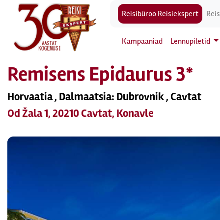
Reisibüroo Reisiekspert
Reis
Kampaaniad
Lennupiletid
Remisens Epidaurus 3*
Horvaatia , Dalmaatsia: Dubrovnik , Cavtat
Od Žala 1, 20210 Cavtat, Konavle