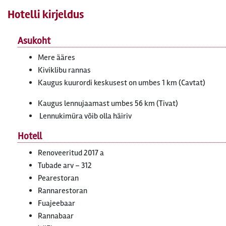
Hotelli kirjeldus
Asukoht
Mere ääres
Kiviklibu rannas
Kaugus kuurordi keskusest on umbes 1 km (Cavtat)
Kaugus lennujaamast umbes 56 km (Tivat)
Lennukimüra võib olla häiriv
Hotell
Renoveeritud 2017 a
Tubade arv – 312
Pearestoran
Rannarestoran
Fuajeebaar
Rannabaar