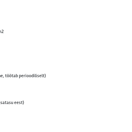
m2
e, töötab perioodiliselt)
isatasu eest)