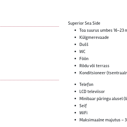
Superior Sea Side
Toa suurus umbes 16-23 
Külgmerevaade
Dušš
WC
Föön
Rõdu või terrass
Konditsioneer (tsentraaln
Telefon
LCD televiisor
Minibaar päringu alusel (l
Seif
WiFi
Maksimaalne majutus – 3