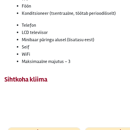
Föön
Konditsioneer (tsentraalne, töötab perioodiliselt)
Telefon
LCD televiisor
Minibaar päringu alusel (lisatasu eest)
Seif
WiFi
Maksimaalne majutus – 3
Sihtkoha kliima