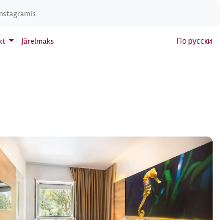
Instagramis
kt
Järelmaks
По русски