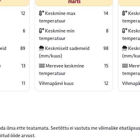
r
märts
12
Keskmine max
14
Kesk
temperatuur
tempera
6
Keskmine min
8
Keskm
temperatuur
tempera
eid
89
Keskmiselt sademeid
98
Keskm
(mm/kuus)
(mm/ku
e
13
Merevee keskmine
15
Mere
temperatuur
tempera
11
Vihmapäevi kuus
12
Vihmapä
da ilma ette teatamata. Seetõttu ei vastuta me võimalike ebatäpsus
bitud ööde arvust.