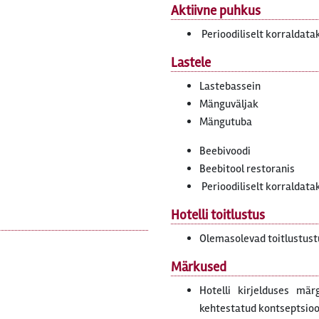
Aktiivne puhkus
Perioodiliselt korralda
Lastele
Lastebassein
Mänguväljak
Mängutuba
Beebivoodi
Beebitool restoranis
Perioodiliselt korraldat
Hotelli toitlustus
Olemasolevad toitlustust
Märkused
Hotelli kirjelduses mär
kehtestatud kontseptsiooni