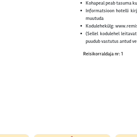
Kohapeal peab tasuma k
Informatsioon hotelli ki
muutuda
Kodulehekülg: www.remi
(Sellel kodulehel leitava
puudub vastutus antud ve
Reisikorraldaja nr: 1