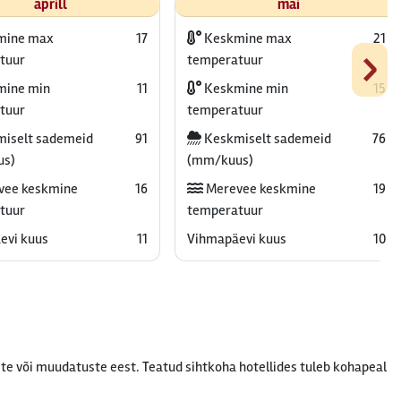
aprill
mai
mine max
17
Keskmine max
21
›
tuur
temperatuur
ine min
11
Keskmine min
15
tuur
temperatuur
iselt sademeid
91
Keskmiselt sademeid
76
us)
(mm/kuus)
vee keskmine
16
Merevee keskmine
19
tuur
temperatuur
evi kuus
11
Vihmapäevi kuus
10
te või muudatuste eest. Teatud sihtkoha hotellides tuleb kohapeal