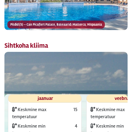
Pildid (5) – Can Picafort Palace, Baleaarid: Mallorca, Hispaania
Sihtkoha kliima
jaanuar
veebrua
Keskmine max
15
Keskmine max
temperatuur
temperatuur
Keskmine min
4
Keskmine min