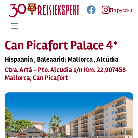
По русски
Can Picafort Palace 4*
Hispaania , Baleaarid: Mallorca , Alcúdia
Ctra. Artà - Pto. Alcudia s/n Km. 22,907458
Mallorca, Can Picafort