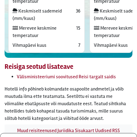
temperatuur
temperatuur
Keskmiselt sademeid
36
Keskmiselt sadem
(mm/kuus)
(mm/kuus)
Merevee keskmine
15
Merevee keskmin
temperatuur
temperatuur
Vihmapäevi kuus
7
Vihmapäevi kuus
Reisiga seotud lisateave
Välisministeeriumi soovitused Reisi targalt saidis
Hotelli info põhineb kolmandate osapoolte andmetel ja võib
muutuda ilma ette teatamata. Seetõttu ei vastuta me
võimalike ebatäpsuste või muudatuste eest. Teatud sihtkoha
hotellides tuleb kohapeal tasuda turismimaks, mille suurus
sõltub hotelli kategooriast ja viibitud ööde arvust.
Muud reisiteenused
Juriidika
Sisukaart
Uudised
RSS