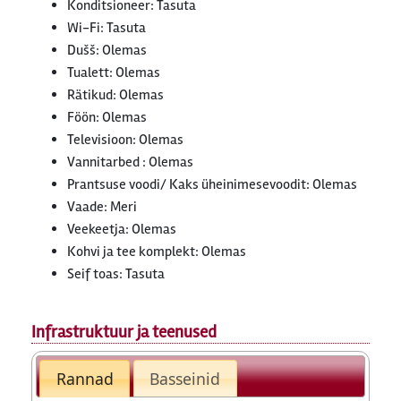
Konditsioneer: Tasuta
Wi-Fi: Tasuta
Dušš: Olemas
Tualett: Olemas
Rätikud: Olemas
Föön: Olemas
Televisioon: Olemas
Vannitarbed : Olemas
Prantsuse voodi/ Kaks üheinimesevoodit: Olemas
Vaade: Meri
Veekeetja: Olemas
Kohvi ja tee komplekt: Olemas
Seif toas: Tasuta
Infrastruktuur ja teenused
Rannad
Basseinid