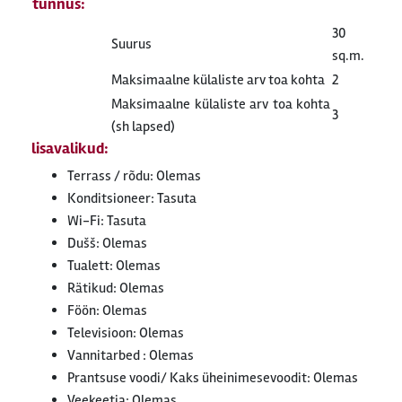
tunnus:
30
Suurus
sq.m.
Maksimaalne külaliste arv toa kohta
2
Maksimaalne külaliste arv toa kohta
3
(sh lapsed)
lisavalikud:
Terrass / rõdu: Olemas
Konditsioneer: Tasuta
Wi-Fi: Tasuta
Dušš: Olemas
Tualett: Olemas
Rätikud: Olemas
Föön: Olemas
Televisioon: Olemas
Vannitarbed : Olemas
Prantsuse voodi/ Kaks üheinimesevoodit: Olemas
Veekeetja: Olemas