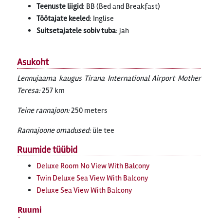
Teenuste liigid
: BB (Bed and Breakfast)
Töötajate keeled
: Inglise
Suitsetajatele sobiv tuba
: jah
Asukoht
Lennujaama kaugus Tirana International Airport Mother
Teresa:
257 km
Teine rannajoon:
250 meters
Rannajoone omadused:
üle tee
Ruumide tüübid
Deluxe Room No View With Balcony
Twin Deluxe Sea View With Balcony
Deluxe Sea View With Balcony
Ruumi