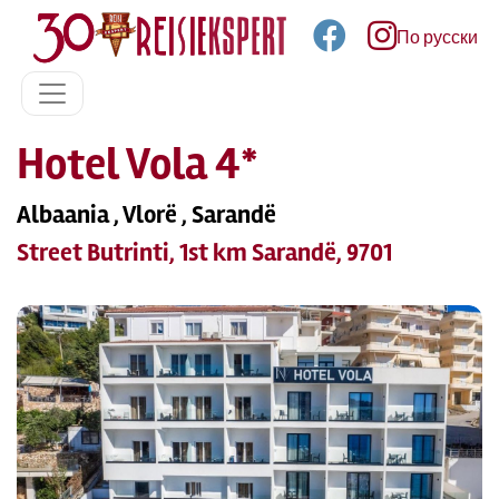
По русски
Hotel Vola 4*
Albaania , Vlorë , Sarandë
Street Butrinti, 1st km Sarandë, 9701