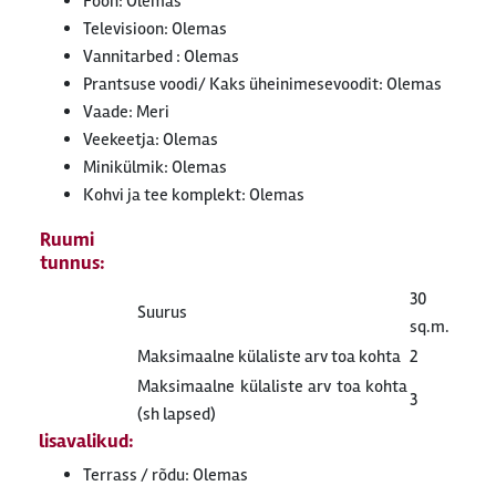
Föön: Olemas
Televisioon: Olemas
Vannitarbed : Olemas
Prantsuse voodi/ Kaks üheinimesevoodit: Olemas
Vaade: Meri
Veekeetja: Olemas
Minikülmik: Olemas
Kohvi ja tee komplekt: Olemas
Ruumi
tunnus:
30
Suurus
sq.m.
Maksimaalne külaliste arv toa kohta
2
Maksimaalne külaliste arv toa kohta
3
(sh lapsed)
lisavalikud:
Terrass / rõdu: Olemas