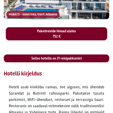
Pildid (7) – Hotel Vola, Vlorë, Albaania
Paketireiside hinnad alates
752 €
Selles hotellis on
31
reisipakkumist
Hotelli kirjeldus
Hotell asub kiviklibu rannas, tee alguses, mis ühendab
Sarandat ja Butrinti rahvusparki. Pakutakse tasuta
parkimist, WiFi-ühendust, restorani ja terrassiga baari.
Restoranis on saadaval mitmekesine valik traditsioonilisi
Albaania ja Vahemere toite. Ranna lähedal on mitmeid