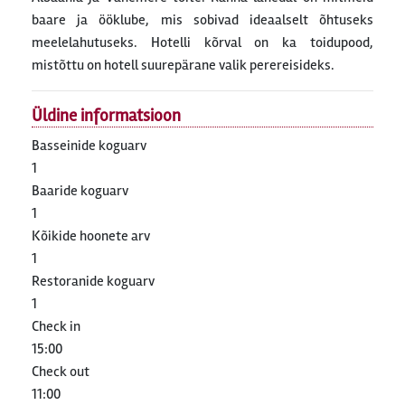
baare ja ööklube, mis sobivad ideaalselt õhtuseks
meelelahutuseks. Hotelli kõrval on ka toidupood,
mistõttu on hotell suurepärane valik perereisideks.
Üldine informatsioon
Basseinide koguarv
1
Baaride koguarv
1
Kõikide hoonete arv
1
Restoranide koguarv
1
Check in
15:00
Check out
11:00