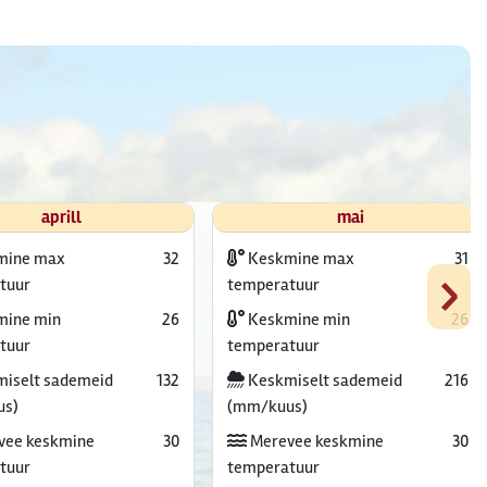
aprill
mai
mine max
32
Keskmine max
31
›
tuur
temperatuur
ine min
26
Keskmine min
26
tuur
temperatuur
iselt sademeid
132
Keskmiselt sademeid
216
us)
(mm/kuus)
vee keskmine
30
Merevee keskmine
30
tuur
temperatuur