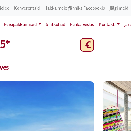
id.ee
Konverentsid
Hakka meie fänniks Facebookis
Jälgi meid 
Reisipakkumised
Sihtkohad
Puhka Eestis
Kontakt
Jär
 5*
€
ives