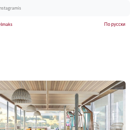
Instagramis
elmaks
По русски