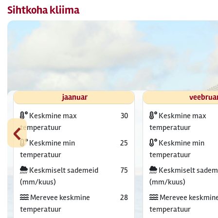
Sihtkoha kliima
jaanuar
veebrua
Keskmine max
30
Keskmine max
‹
temperatuur
temperatuur
Keskmine min
25
Keskmine min
temperatuur
temperatuur
Keskmiselt sademeid
75
Keskmiselt sadem
(mm/kuus)
(mm/kuus)
Merevee keskmine
28
Merevee keskmin
temperatuur
temperatuur