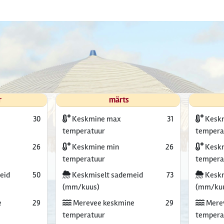
r
märts
30
Keskmine max
31
Kesk
temperatuur
tempera
26
Keskmine min
26
Keskm
temperatuur
tempera
eid
50
Keskmiselt sademeid
73
Keskm
(mm/kuus)
(mm/ku
e
29
Merevee keskmine
29
Mere
temperatuur
tempera