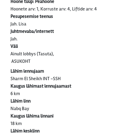
Hoone tüüp: Peahoone
Hoonete arv: 1, Korruste arv: 4, Liftide arv: 4
Pesupesemise teenus
Jah. Lisa
Juhtmevaba/internett
Jah.
Väli
Ainult lobbys (Tasuta),
ASUKOHT
Lähim lennujaam
Sharm El Sheikh INT -SSH
Kaugus lähimast lennujaamast
6 km
Lähim linn
Nabq Bay
Kaugus lähima linnani
18 km
Lähim kesklinn