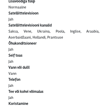
Lisavoodiga tüüp
Normaalne
Satelliittelevisioon
Jah
Satelliittelevisiooni kanalid
Saksa, Vene, Ukraina, Poola, Inglise, Araabia,
Aserbaidžaani, Hollandi, Prantsuse
Õhukonditsioneer
Jah
Seif toas
Jah
Vann või dušš
Vann
Telefon
Jah
Tee või kohvi võimalus
Jah
Koristamine