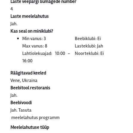
Laste veepargi liumägede number
4
Laste meelelahutus
Jah.
Kas seal on miniklubi?
Min vanus: 3
Beebiklubi: Ei
Max vanus: 8
Lasteklubi: Jah
Lahtiolekuajad: 10:00 -
Noorteklubi: Ei
16:00
Räägitavad keeled
Vene, Ukraina
Beebitool restoranis
Jah.
Beebivoodi
Jah. Tasuta
meelelahutus programm
Meelelahutuse tüüp