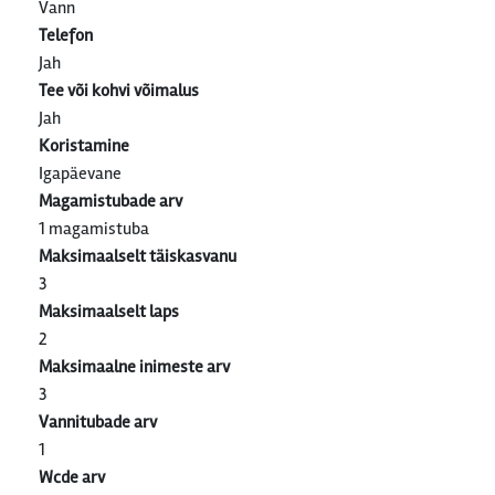
Vann
Telefon
Jah
Tee või kohvi võimalus
Jah
Koristamine
Igapäevane
Magamistubade arv
1 magamistuba
Maksimaalselt täiskasvanu
3
Maksimaalselt laps
2
Maksimaalne inimeste arv
3
Vannitubade arv
1
Wcde arv