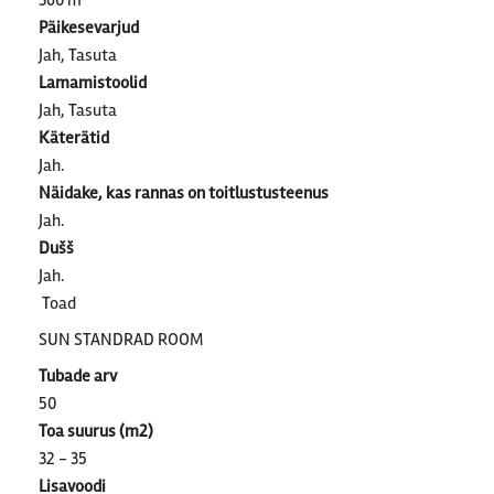
360 m
Päikesevarjud
Jah, Tasuta
Lamamistoolid
Jah, Tasuta
Käterätid
Jah.
Näidake, kas rannas on toitlustusteenus
Jah.
Dušš
Jah.
Toad
SUN STANDRAD ROOM
Tubade arv
50
Toa suurus (m2)
32 - 35
Lisavoodi