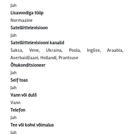
Jah
Lisavoodiga tüüp
Normaalne
Satelliittelevisioon
Jah
Satelliittelevisiooni kanalid
Saksa, Vene, Ukraina, Poola, Inglise, Araabia,
Aserbaidžaani, Hollandi, Prantsuse
Õhukonditsioneer
Jah
Seif toas
Jah
Vann või dušš
Vann
Telefon
Jah
Tee või kohvi võimalus
Jah