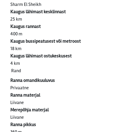
Sharm El Sheikh
Kaugus lähimast kesklinnast
25 km
Kaugus rannast
400 m
Kaugus bussipeatusest või metroost
18 km
Kaugus lähimast ostukeskusest
4 km
Rand
Ranna omandikuuluvus
Privaatne
Ranna materjal
Liivane
Merepõhja materjal
Liivane
Ranna pikkus