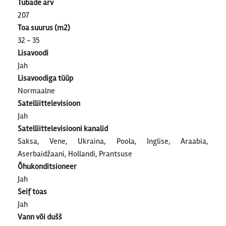
Tubade arv
207
Toa suurus (m2)
32 - 35
Lisavoodi
Jah
Lisavoodiga tüüp
Normaalne
Satelliittelevisioon
Jah
Satelliittelevisiooni kanalid
Saksa, Vene, Ukraina, Poola, Inglise, Araabia,
Aserbaidžaani, Hollandi, Prantsuse
Õhukonditsioneer
Jah
Seif toas
Jah
Vann või dušš