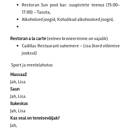
Restoran Sun pool bar: suupistete teenus (15:00-
17:00) - Tasuta,
Alkoholsed joogid, Kohalikud alkohoolsed joogid,
Restoran a la carte
(eelnev broneerimine on vajalik)
Cadillac Restaurant vahemere - Lisa (kord viibimise
jooksul)
Sport ja meelelahutus
Massaaž
Jah, Lisa
Saun
Jah, Lisa
Ilukeskus
Jah, Lisa
Kas seal on tenniseväljak?
Jah,