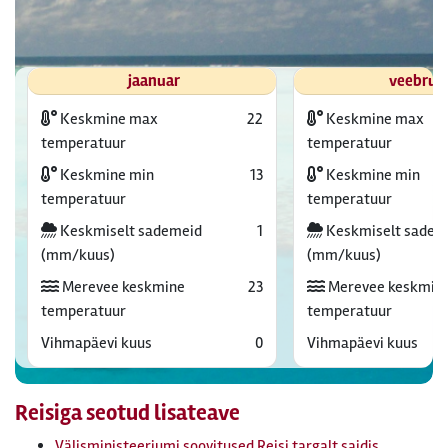
jaanuar
veebrua
Keskmine max
22
Keskmine max
temperatuur
temperatuur
Keskmine min
13
Keskmine min
temperatuur
temperatuur
Keskmiselt sademeid
1
Keskmiselt sadem
(mm/kuus)
(mm/kuus)
Merevee keskmine
23
Merevee keskmin
temperatuur
temperatuur
Vihmapäevi kuus
0
Vihmapäevi kuus
Reisiga seotud lisateave
Välisministeeriumi soovitused Reisi targalt saidis