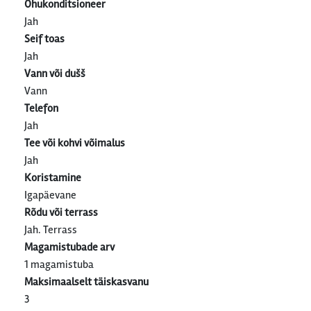
Õhukonditsioneer
Jah
Seif toas
Jah
Vann või dušš
Vann
Telefon
Jah
Tee või kohvi võimalus
Jah
Koristamine
Igapäevane
Rõdu või terrass
Jah. Terrass
Magamistubade arv
1 magamistuba
Maksimaalselt täiskasvanu
3