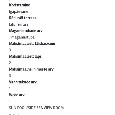
Koristamine
Igapäevane
Rõdu või terrass
Jah. Terrass
Magamistubade arv
1 magamistuba
Maksimaalselt täiskasvanu
3
Maksimaalselt laps
2
Maksimaalne inimeste arv
3
Vannitubade arv
1
Wcde arv
1
SUN POOL/SIDE SEA VIEW ROOM