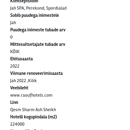
Kontseptsioon
Jah SPA, Perekond, Spordialad
Sobib puudega inimestele
Jah
Puudega inimeste tubade arv
0
Mittesuitsetajate tubade arv
KÕIK
Ehitusaasta
2022
Viimane renoveerimisaasta
Jah 2022 ,Kõik
Veebileht
www.raoufhotels.com
Linn
Qesm Sharm Ash Sheikh
Hotelli kogupindala (m2)
224000