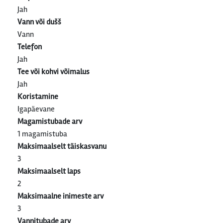
Jah
Vann või dušš
Vann
Telefon
Jah
Tee või kohvi võimalus
Jah
Koristamine
Igapäevane
Magamistubade arv
1 magamistuba
Maksimaalselt täiskasvanu
3
Maksimaalselt laps
2
Maksimaalne inimeste arv
3
Vannitubade arv