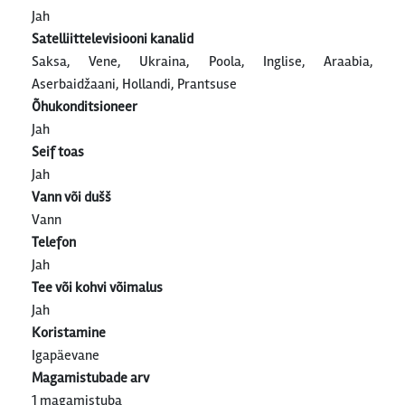
Jah
Satelliittelevisiooni kanalid
Saksa, Vene, Ukraina, Poola, Inglise, Araabia,
Aserbaidžaani, Hollandi, Prantsuse
Õhukonditsioneer
Jah
Seif toas
Jah
Vann või dušš
Vann
Telefon
Jah
Tee või kohvi võimalus
Jah
Koristamine
Igapäevane
Magamistubade arv
1 magamistuba