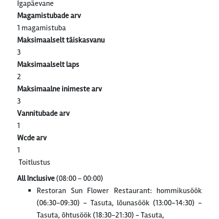
Igapäevane
Magamistubade arv
1 magamistuba
Maksimaalselt täiskasvanu
3
Maksimaalselt laps
2
Maksimaalne inimeste arv
3
Vannitubade arv
1
Wcde arv
1
Toitlustus
All Inclusive
(08:00 - 00:00)
Restoran Sun Flower Restaurant: hommikusöök
(06:30-09:30) - Tasuta, lõunasöök (13:00-14:30) -
Tasuta, õhtusöök (18:30-21:30) - Tasuta,