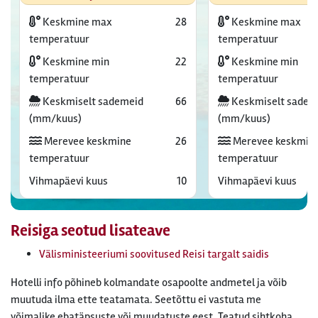
Keskmine max
28
Keskmine max
temperatuur
temperatuur
Keskmine min
22
Keskmine min
temperatuur
temperatuur
Keskmiselt sademeid
66
Keskmiselt sadem
(mm/kuus)
(mm/kuus)
Merevee keskmine
26
Merevee keskmin
temperatuur
temperatuur
Vihmapäevi kuus
10
Vihmapäevi kuus
Reisiga seotud lisateave
Välisministeeriumi soovitused Reisi targalt saidis
Hotelli info põhineb kolmandate osapoolte andmetel ja võib
muutuda ilma ette teatamata. Seetõttu ei vastuta me
võimalike ebatäpsuste või muudatuste eest. Teatud sihtkoha