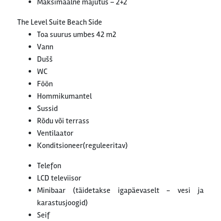
Maksimaalne majutus – 2+2
The Level Suite Beach Side
Toa suurus umbes 42 m2
Vann
Dušš
WC
Föön
Hommikumantel
Sussid
Rõdu või terrass
Ventilaator
Konditsioneer(reguleeritav)
Telefon
LCD televiisor
Minibaar (täidetakse igapäevaselt - vesi ja
karastusjoogid)
Seif