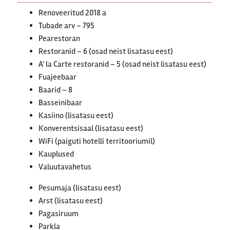
Renoveeritud 2018 a
Tubade arv – 795
Pearestoran
Restoranid – 6 (osad neist lisatasu eest)
A' la Carte restoranid – 5 (osad neist lisatasu eest)
Fuajeebaar
Baarid – 8
Basseinibaar
Kasiino (lisatasu eest)
Konverentsisaal (lisatasu eest)
WiFi (paiguti hotelli territooriumil)
Kauplused
Valuutavahetus
Pesumaja (lisatasu eest)
Arst (lisatasu eest)
Pagasiruum
Parkla