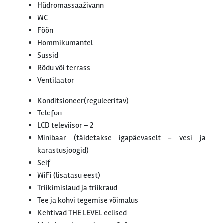
Hüdromassaaživann
WC
Föön
Hommikumantel
Sussid
Rõdu või terrass
Ventilaator
Konditsioneer(reguleeritav)
Telefon
LCD televiisor – 2
Minibaar (täidetakse igapäevaselt - vesi ja
karastusjoogid)
Seif
WiFi (lisatasu eest)
Triikimislaud ja triikraud
Tee ja kohvi tegemise võimalus
Kehtivad THE LEVEL eelised