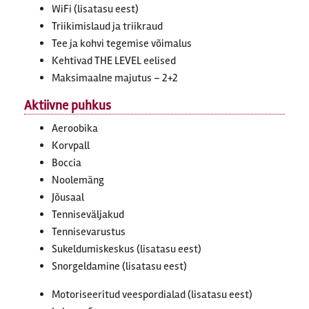
WiFi (lisatasu eest)
Triikimislaud ja triikraud
Tee ja kohvi tegemise võimalus
Kehtivad THE LEVEL eelised
Maksimaalne majutus – 2+2
Aktiivne puhkus
Aeroobika
Korvpall
Boccia
Noolemäng
Jõusaal
Tenniseväljakud
Tennisevarustus
Sukeldumiskeskus (lisatasu eest)
Snorgeldamine (lisatasu eest)
Motoriseeritud veespordialad (lisatasu eest)