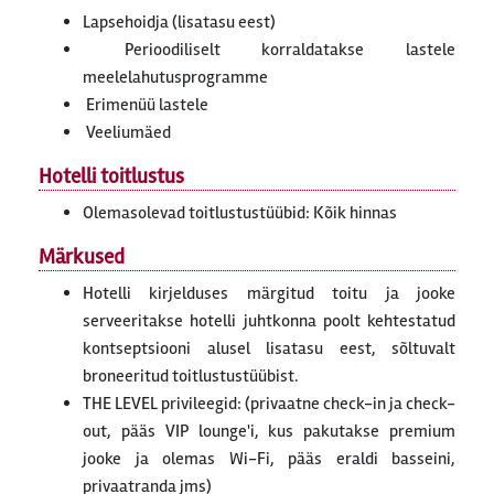
Lapsehoidja (lisatasu eest)
Perioodiliselt korraldatakse lastele
meelelahutusprogramme
Erimenüü lastele
Veeliumäed
Hotelli toitlustus
Olemasolevad toitlustustüübid: Kõik hinnas
Märkused
Hotelli kirjelduses märgitud toitu ja jooke
serveeritakse hotelli juhtkonna poolt kehtestatud
kontseptsiooni alusel lisatasu eest, sõltuvalt
broneeritud toitlustustüübist.
THE LEVEL privileegid: (privaatne check-in ja check-
out, pääs VIP lounge'i, kus pakutakse premium
jooke ja olemas Wi-Fi, pääs eraldi basseini,
privaatranda jms)