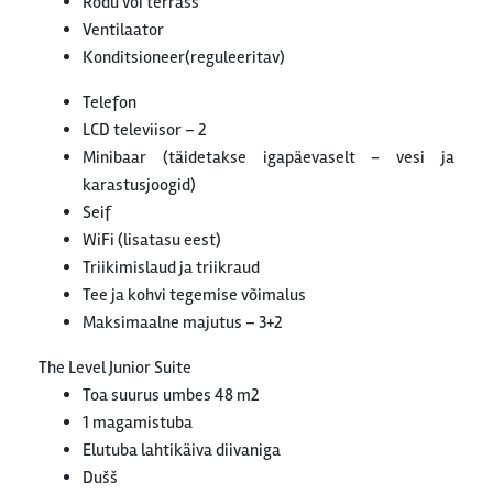
Rõdu või terrass
Ventilaator
Konditsioneer(reguleeritav)
Telefon
LCD televiisor – 2
Minibaar (täidetakse igapäevaselt - vesi ja
karastusjoogid)
Seif
WiFi (lisatasu eest)
Triikimislaud ja triikraud
Tee ja kohvi tegemise võimalus
Maksimaalne majutus – 3+2
The Level Junior Suite
Toa suurus umbes 48 m2
1 magamistuba
Elutuba lahtikäiva diivaniga
Dušš