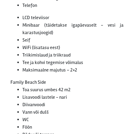
Telefon
LCD televiisor
Minibaar (täidetakse igapäevaselt - vesi ja
karastusjoogid)
Seif
WiFi (lisatasu eest)
Triikimislaud ja triikraud
Tee ja kohvi tegemise võimalus
Maksimaalne majutus – 2+2
Family Beach Side
Toa suurus umbes 42 m2
Lisavoodi lastele - nari
Diivanvoodi
Vann või dušš
WC
Föön