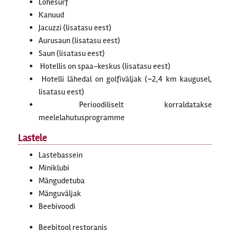
Lohesurf
Kanuud
Jacuzzi (lisatasu eest)
Aurusaun (lisatasu eest)
Saun (lisatasu eest)
Hotellis on spaa-keskus (lisatasu eest)
Hotelli lähedal on golfiväljak (~2,4 km kaugusel,
lisatasu eest)
Perioodiliselt korraldatakse
meelelahutusprogramme
Lastele
Lastebassein
Miniklubi
Mängudetuba
Mänguväljak
Beebivoodi
Beebitool restoranis