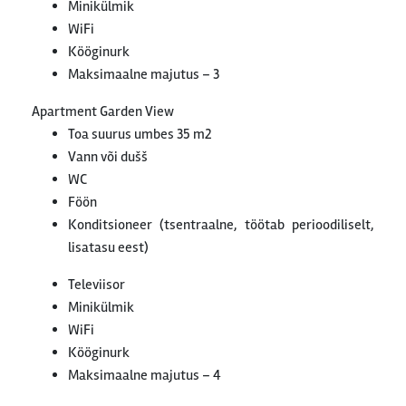
Minikülmik
WiFi
Kööginurk
Maksimaalne majutus – 3
Apartment Garden View
Toa suurus umbes 35 m2
Vann või dušš
WC
Föön
Konditsioneer (tsentraalne, töötab perioodiliselt,
lisatasu eest)
Televiisor
Minikülmik
WiFi
Kööginurk
Maksimaalne majutus – 4