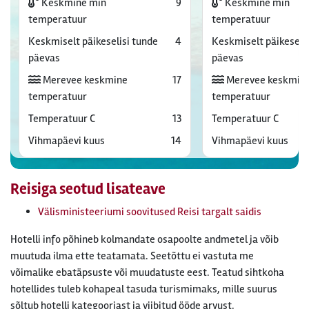
Keskmine min
9
Keskmine min
temperatuur
temperatuur
Keskmiselt päikeselisi tunde
4
Keskmiselt päikeselis
päevas
päevas
Merevee keskmine
17
Merevee keskmin
temperatuur
temperatuur
Temperatuur C
13
Temperatuur C
Vihmapäevi kuus
14
Vihmapäevi kuus
Reisiga seotud lisateave
Välisministeeriumi soovitused Reisi targalt saidis
Hotelli info põhineb kolmandate osapoolte andmetel ja võib
muutuda ilma ette teatamata. Seetõttu ei vastuta me
võimalike ebatäpsuste või muudatuste eest. Teatud sihtkoha
hotellides tuleb kohapeal tasuda turismimaks, mille suurus
sõltub hotelli kategooriast ja viibitud ööde arvust.