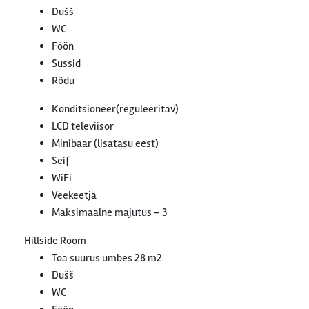
Dušš
WC
Föön
Sussid
Rõdu
Konditsioneer(reguleeritav)
LCD televiisor
Minibaar (lisatasu eest)
Seif
WiFi
Veekeetja
Maksimaalne majutus – 3
Hillside Room
Toa suurus umbes 28 m2
Dušš
WC