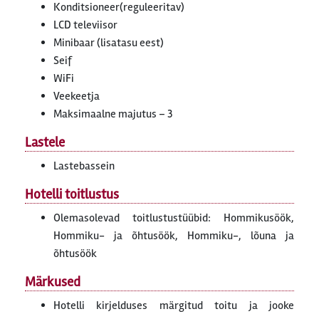
Konditsioneer(reguleeritav)
LCD televiisor
Minibaar (lisatasu eest)
Seif
WiFi
Veekeetja
Maksimaalne majutus – 3
Lastele
Lastebassein
Hotelli toitlustus
Olemasolevad toitlustustüübid: Hommikusöök,
Hommiku- ja õhtusöök, Hommiku-, lõuna ja
õhtusöök
Märkused
Hotelli kirjelduses märgitud toitu ja jooke