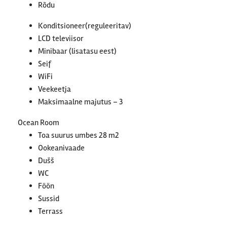
Rõdu
Konditsioneer(reguleeritav)
LCD televiisor
Minibaar (lisatasu eest)
Seif
WiFi
Veekeetja
Maksimaalne majutus – 3
Ocean Room
Toa suurus umbes 28 m2
Ookeanivaade
Dušš
WC
Föön
Sussid
Terrass