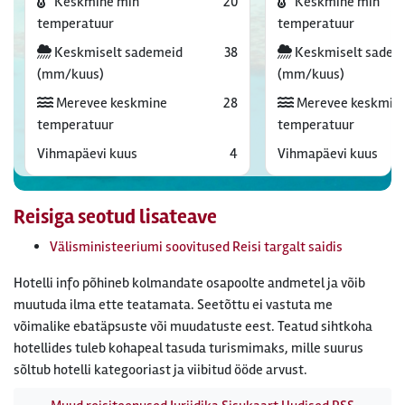
Keskmine min
20
Keskmine min
temperatuur
temperatuur
Keskmiselt sademeid
38
Keskmiselt sadem
(mm/kuus)
(mm/kuus)
Merevee keskmine
28
Merevee keskmin
temperatuur
temperatuur
Vihmapäevi kuus
4
Vihmapäevi kuus
Reisiga seotud lisateave
Välisministeeriumi soovitused Reisi targalt saidis
Hotelli info põhineb kolmandate osapoolte andmetel ja võib
muutuda ilma ette teatamata. Seetõttu ei vastuta me
võimalike ebatäpsuste või muudatuste eest. Teatud sihtkoha
hotellides tuleb kohapeal tasuda turismimaks, mille suurus
sõltub hotelli kategooriast ja viibitud ööde arvust.