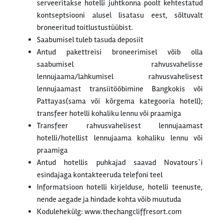
serveeritakse hotelli juhtkonna poolt kehtestatud
kontseptsiooni alusel lisatasu eest, sõltuvalt
broneeritud toitlustustüübist.
Saabumisel tuleb tasuda deposiit
Antud pakettreisi broneerimisel võib olla
saabumisel rahvusvahelisse
lennujaama/lahkumisel rahvusvahelisest
lennujaamast transiitööbimine Bangkokis või
Pattayas(sama või kõrgema kategooria hotell);
transfeer hotelli kohaliku lennu või praamiga
Transfeer rahvusvahelisest lennujaamast
hotelli/hotellist lennujaama kohaliku lennu või
praamiga
Antud hotellis puhkajad saavad Novatours`i
esindajaga kontakteeruda telefoni teel
Informatsioon hotelli kirjelduse, hotelli teenuste,
nende aegade ja hindade kohta võib muutuda
Kodulehekülg: www.thechangcliffresort.com