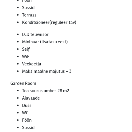
Föön
Sussid
Terrass
Konditsioneer(reguleeritav)
LCD televiisor
Minibaar (lisatasu eest)
Seif
WiFi
Veekeetja
Maksimaalne majutus – 3
Garden Room
Toa suurus umbes 28 m2
Aiavaade
Dušš
WC
Föön
Sussid