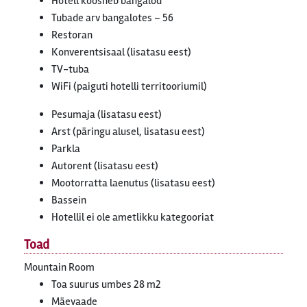
Hotell koosneb bangalod
Tubade arv bangalotes – 56
Restoran
Konverentsisaal (lisatasu eest)
TV-tuba
WiFi (paiguti hotelli territooriumil)
Pesumaja (lisatasu eest)
Arst (päringu alusel, lisatasu eest)
Parkla
Autorent (lisatasu eest)
Mootorratta laenutus (lisatasu eest)
Bassein
Hotellil ei ole ametlikku kategooriat
Toad
Mountain Room
Toa suurus umbes 28 m2
Mäevaade