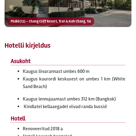
Pildid (12) – Chang Cliff Resort, Trat & Koh Chang, Tai
Hotelli kirjeldus
Asukoht
Kaugus liivarannast umbes 600 m
Kaugus kuurordi keskusest on umbes 1 km (White
Sand Beach)
Kaugus lennujaamast umbes 312 km (Bangkok)
Kindlatel kellaaegadel viivad randa bussid
Hotell
Renoveeritud 2018 a