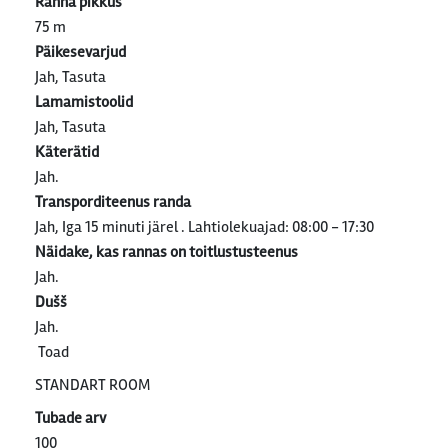
Ranna pikkus
75 m
Päikesevarjud
Jah, Tasuta
Lamamistoolid
Jah, Tasuta
Käterätid
Jah.
Transporditeenus randa
Jah, Iga 15 minuti järel . Lahtiolekuajad: 08:00 - 17:30
Näidake, kas rannas on toitlustusteenus
Jah.
Dušš
Jah.
Toad
STANDART ROOM
Tubade arv
100