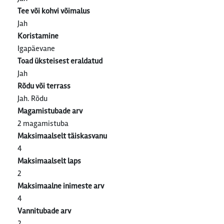
Tee või kohvi võimalus
Jah
Koristamine
Igapäevane
Toad üksteisest eraldatud
Jah
Rõdu või terrass
Jah. Rõdu
Magamistubade arv
2 magamistuba
Maksimaalselt täiskasvanu
4
Maksimaalselt laps
2
Maksimaalne inimeste arv
4
Vannitubade arv
2