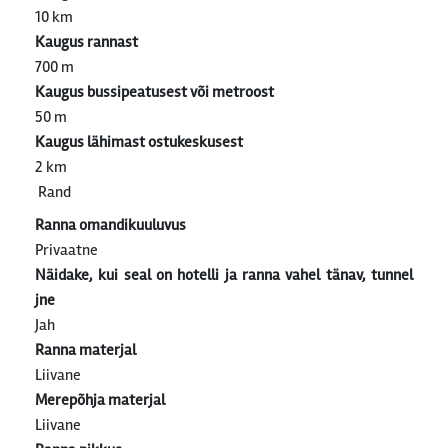
10 km
Kaugus rannast
700 m
Kaugus bussipeatusest või metroost
50 m
Kaugus lähimast ostukeskusest
2 km
Rand
Ranna omandikuuluvus
Privaatne
Näidake, kui seal on hotelli ja ranna vahel tänav, tunnel
jne
Jah
Ranna materjal
Liivane
Merepõhja materjal
Liivane