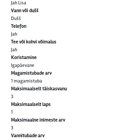
Jah Lisa
Vann või dušš
Dušš
Telefon
Jah
Tee või kohvi võimalus
Jah
Koristamine
Igapäevane
Magamistubade arv
1 magamistuba
Maksimaalselt täiskasvanu
3
Maksimaalselt laps
1
Maksimaalne inimeste arv
3
Vannitubade arv