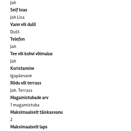
Jah
Seif toas
Jah Lisa
Vann või dušš
Dušš
Telefon
Jah
Tee või kohvi võimalus
Jah
Koristamine
Igapäevane
Rõdu või terrass
Jah. Terrass
Magamistubade arv
1 magamistuba
Maksimaalselt täiskasvanu
2
Maksimaalselt laps