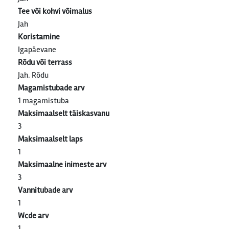
Tee või kohvi võimalus
Jah
Koristamine
Igapäevane
Rõdu või terrass
Jah. Rõdu
Magamistubade arv
1 magamistuba
Maksimaalselt täiskasvanu
3
Maksimaalselt laps
1
Maksimaalne inimeste arv
3
Vannitubade arv
1
Wcde arv
1