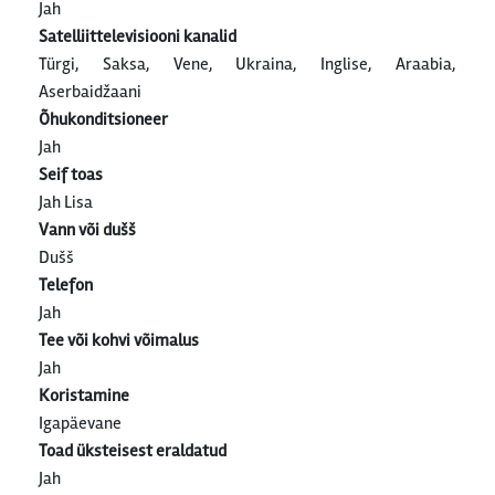
Jah
Satelliittelevisiooni kanalid
Türgi, Saksa, Vene, Ukraina, Inglise, Araabia,
Aserbaidžaani
Õhukonditsioneer
Jah
Seif toas
Jah Lisa
Vann või dušš
Dušš
Telefon
Jah
Tee või kohvi võimalus
Jah
Koristamine
Igapäevane
Toad üksteisest eraldatud
Jah