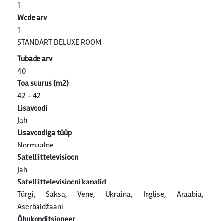
1
Wcde arv
1
STANDART DELUXE ROOM
Tubade arv
40
Toa suurus (m2)
42 - 42
Lisavoodi
Jah
Lisavoodiga tüüp
Normaalne
Satelliittelevisioon
Jah
Satelliittelevisiooni kanalid
Türgi, Saksa, Vene, Ukraina, Inglise, Araabia,
Aserbaidžaani
Õhukonditsioneer