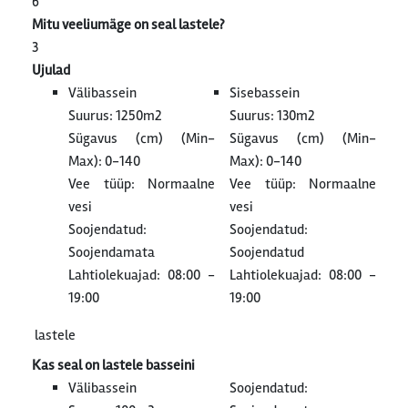
6
Mitu veeliumäge on seal lastele?
3
Ujulad
Välibassein
Sisebassein
Suurus: 1250m2
Suurus: 130m2
Sügavus (cm) (Min-
Sügavus (cm) (Min-
Max): 0-140
Max): 0-140
Vee tüüp: Normaalne
Vee tüüp: Normaalne
vesi
vesi
Soojendatud:
Soojendatud:
Soojendamata
Soojendatud
Lahtiolekuajad: 08:00 -
Lahtiolekuajad: 08:00 -
19:00
19:00
lastele
Kas seal on lastele basseini
Välibassein
Soojendatud: