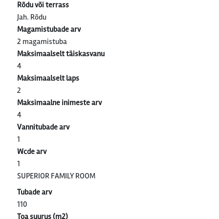
Rõdu või terrass
Jah. Rõdu
Magamistubade arv
2 magamistuba
Maksimaalselt täiskasvanu
4
Maksimaalselt laps
2
Maksimaalne inimeste arv
4
Vannitubade arv
1
Wcde arv
1
SUPERIOR FAMILY ROOM
Tubade arv
110
Toa suurus (m2)