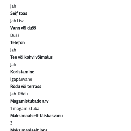
Jah
Seif toas
Jah Lisa
Vann või dušš
Dušš
Telefon
Jah
Tee või kohvi võimalus
Jah
Koristamine
Igapäevane
Rõdu või terrass
Jah. Rõdu
Magamistubade arv
1 magamistuba
Maksimaalselt täiskasvanu
3
Maksimaalselt laps