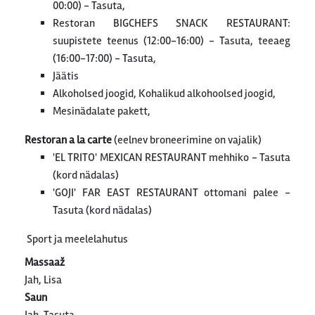
00:00) - Tasuta,
Restoran BIGCHEFS SNACK RESTAURANT:
suupistete teenus (12:00-16:00) - Tasuta, teeaeg
(16:00-17:00) - Tasuta,
Jäätis
Alkoholsed joogid, Kohalikud alkohoolsed joogid,
Mesinädalate pakett,
Restoran a la carte
(eelnev broneerimine on vajalik)
'EL TRITO' MEXICAN RESTAURANT mehhiko - Tasuta
(kord nädalas)
'GOJI' FAR EAST RESTAURANT ottomani palee -
Tasuta (kord nädalas)
Sport ja meelelahutus
Massaaž
Jah, Lisa
Saun