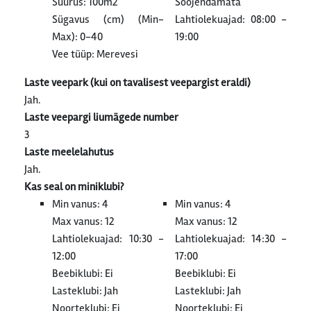
Suurus: 100m2
Soojendamata
Sügavus (cm) (Min-
Lahtiolekuajad: 08:00 -
Max): 0-40
19:00
Vee tüüp: Merevesi
Laste veepark (kui on tavalisest veepargist eraldi)
Jah.
Laste veepargi liumägede number
3
Laste meelelahutus
Jah.
Kas seal on miniklubi?
Min vanus: 4
Min vanus: 4
Max vanus: 12
Max vanus: 12
Lahtiolekuajad: 10:30 -
Lahtiolekuajad: 14:30 -
12:00
17:00
Beebiklubi: Ei
Beebiklubi: Ei
Lasteklubi: Jah
Lasteklubi: Jah
Noorteklubi: Ei
Noorteklubi: Ei