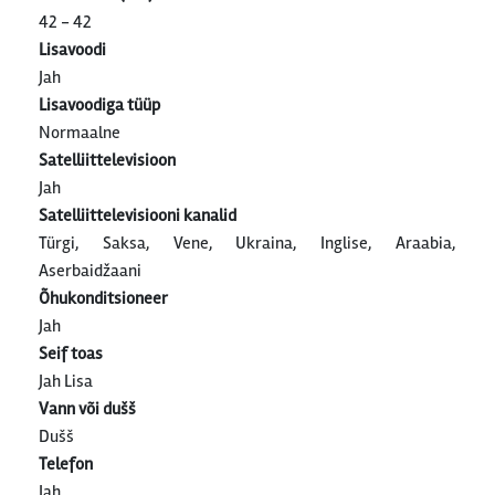
42 - 42
Lisavoodi
Jah
Lisavoodiga tüüp
Normaalne
Satelliittelevisioon
Jah
Satelliittelevisiooni kanalid
Türgi, Saksa, Vene, Ukraina, Inglise, Araabia,
Aserbaidžaani
Õhukonditsioneer
Jah
Seif toas
Jah Lisa
Vann või dušš
Dušš
Telefon
Jah