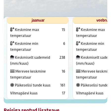
jaanuar
veebrua
Keskmine max
15
Keskmine max
temperatuur
temperatuur
Keskmine min
6
Keskmine min
temperatuur
temperatuur
Keskmiselt sademeid
238
Keskmiselt sadem
(mm/kuus)
(mm/kuus)
Merevee keskmine
16
Merevee keskmin
temperatuur
temperatuur
Päikeselisi tunde kuus
161
Päikeselisi tunde 
Vihmapäevi kuus
17
Vihmapäevi kuus
Reisiga seotud lisateave