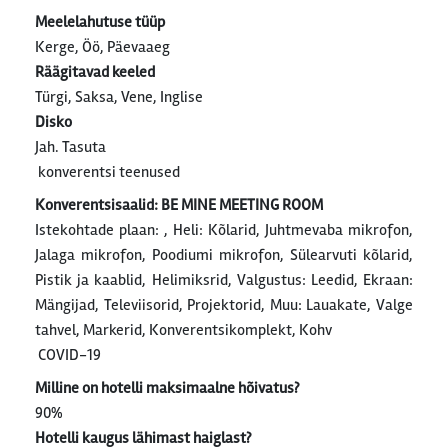
Meelelahutuse tüüp
Kerge, Öö, Päevaaeg
Räägitavad keeled
Türgi, Saksa, Vene, Inglise
Disko
Jah. Tasuta
konverentsi teenused
Konverentsisaalid: BE MINE MEETING ROOM
Istekohtade plaan: , Heli: Kõlarid, Juhtmevaba mikrofon,
Jalaga mikrofon, Poodiumi mikrofon, Sülearvuti kõlarid,
Pistik ja kaablid, Helimiksrid, Valgustus: Leedid, Ekraan:
Mängijad, Televiisorid, Projektorid, Muu: Lauakate, Valge
tahvel, Markerid, Konverentsikomplekt, Kohv
COVID-19
Milline on hotelli maksimaalne hõivatus?
90%
Hotelli kaugus lähimast haiglast?