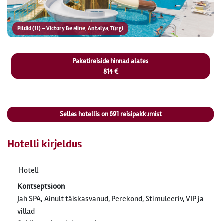
Pildid (11) – Victory Be Mine, Antalya, Türgi
Paketireiside hinnad alates
814 €
Selles hotellis on
691
reisipakkumist
Hotelli kirjeldus
Hotell
Kontseptsioon
Jah SPA, Ainult täiskasvanud, Perekond, Stimuleeriv, VIP ja
villad