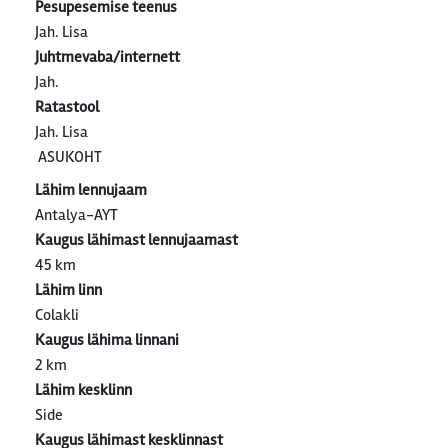
Pesupesemise teenus
Jah. Lisa
Juhtmevaba/internett
Jah.
Ratastool
Jah. Lisa
ASUKOHT
Lähim lennujaam
Antalya-AYT
Kaugus lähimast lennujaamast
45 km
Lähim linn
Colakli
Kaugus lähima linnani
2 km
Lähim kesklinn
Side
Kaugus lähimast kesklinnast