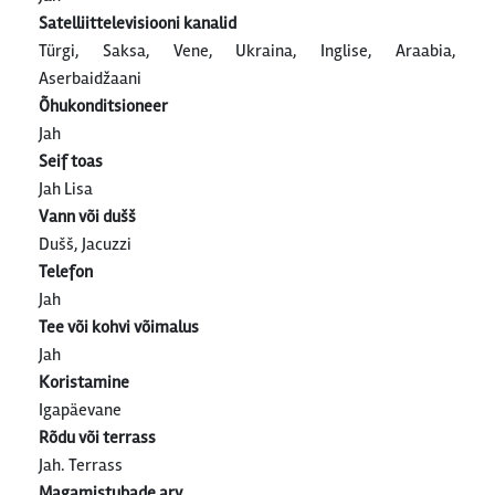
Satelliittelevisiooni kanalid
Türgi, Saksa, Vene, Ukraina, Inglise, Araabia,
Aserbaidžaani
Õhukonditsioneer
Jah
Seif toas
Jah Lisa
Vann või dušš
Dušš, Jacuzzi
Telefon
Jah
Tee või kohvi võimalus
Jah
Koristamine
Igapäevane
Rõdu või terrass
Jah. Terrass
Magamistubade arv