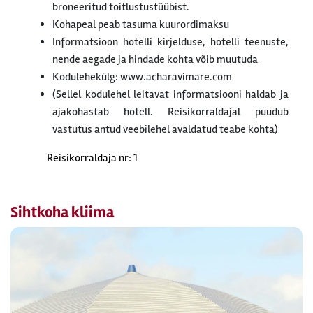
broneeritud toitlustustüübist.
Kohapeal peab tasuma kuurordimaksu
Informatsioon hotelli kirjelduse, hotelli teenuste,
nende aegade ja hindade kohta võib muutuda
Kodulehekülg: www.acharavimare.com
(Sellel kodulehel leitavat informatsiooni haldab ja
ajakohastab hotell. Reisikorraldajal puudub
vastutus antud veebilehel avaldatud teabe kohta)
Reisikorraldaja nr: 1
Sihtkoha kliima