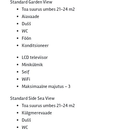
Standard Garden View
Toa suurus umbes 21-24 m2
Aiavaade
Dušš
WC
Föön
Konditsioneer
LCD televiisor
Minikülmik
Seif
WiFi
Maksimaalne majutus – 3
Standard Side Sea View
Toa suurus umbes 21-24 m2
Külgmerevaade
Dušš
WC