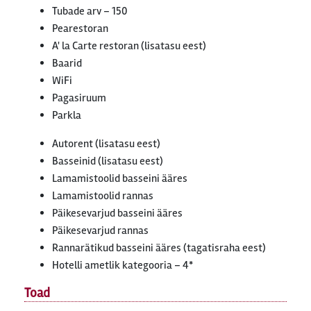
Tubade arv – 150
Pearestoran
A' la Carte restoran (lisatasu eest)
Baarid
WiFi
Pagasiruum
Parkla
Autorent (lisatasu eest)
Basseinid (lisatasu eest)
Lamamistoolid basseini ääres
Lamamistoolid rannas
Päikesevarjud basseini ääres
Päikesevarjud rannas
Rannarätikud basseini ääres (tagatisraha eest)
Hotelli ametlik kategooria – 4*
Toad