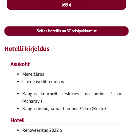
955 €
Selles hotellis on
37
reisipakkumist
Hotelli kirjeldus
Asukoht
Mere ääres
Liiva-kiviklibu rannas
Kaugus kuurordi keskusest on umbes 1 km
(Acharavi)
Kaugus lennujaamast umbes 36 km (Korfu)
Hotell
Renoveeritud 2022 a