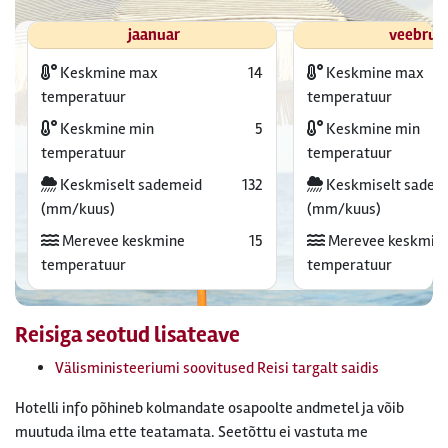
jaanuar
veebrua
Keskmine max
14
Keskmine max
temperatuur
temperatuur
Keskmine min
5
Keskmine min
temperatuur
temperatuur
Keskmiselt sademeid
132
Keskmiselt sadem
(mm/kuus)
(mm/kuus)
Merevee keskmine
15
Merevee keskmin
temperatuur
temperatuur
Reisiga seotud lisateave
Välisministeeriumi soovitused Reisi targalt saidis
Hotelli info põhineb kolmandate osapoolte andmetel ja võib
muutuda ilma ette teatamata. Seetõttu ei vastuta me