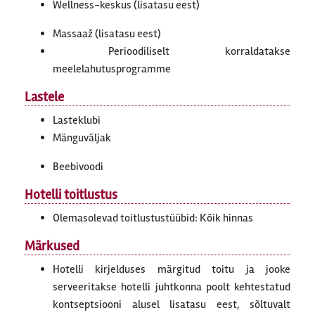
Wellness-keskus (lisatasu eest)
Massaaž (lisatasu eest)
Perioodiliselt korraldatakse
meelelahutusprogramme
Lastele
Lasteklubi
Mänguväljak
Beebivoodi
Hotelli toitlustus
Olemasolevad toitlustustüübid: Kõik hinnas
Märkused
Hotelli kirjelduses märgitud toitu ja jooke
serveeritakse hotelli juhtkonna poolt kehtestatud
kontseptsiooni alusel lisatasu eest, sõltuvalt