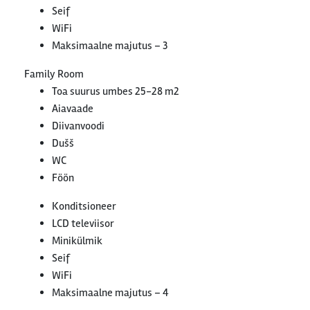
Seif
WiFi
Maksimaalne majutus – 3
Family Room
Toa suurus umbes 25-28 m2
Aiavaade
Diivanvoodi
Dušš
WC
Föön
Konditsioneer
LCD televiisor
Minikülmik
Seif
WiFi
Maksimaalne majutus – 4