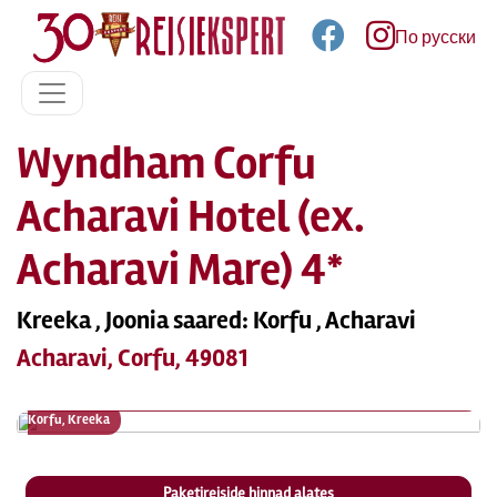
По русски
Wyndham Corfu
Acharavi Hotel (ex.
Acharavi Mare) 4*
Kreeka , Joonia saared: Korfu , Acharavi
Acharavi, Corfu, 49081
Pildid (16) – Wyndham Corfu Acharavi Hotel (ex. Acharavi Mare), Joonia saared:
Korfu, Kreeka
Paketireiside hinnad alates