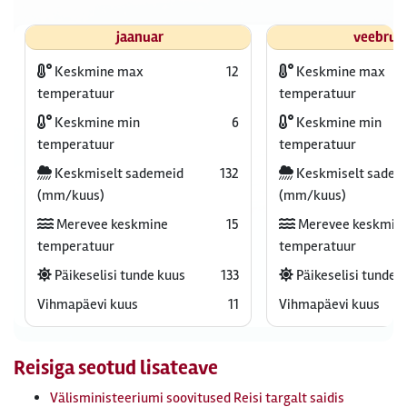
jaanuar
veebrua
Keskmine max
12
Keskmine max
temperatuur
temperatuur
Keskmine min
6
Keskmine min
temperatuur
temperatuur
Keskmiselt sademeid
132
Keskmiselt sadem
(mm/kuus)
(mm/kuus)
Merevee keskmine
15
Merevee keskmin
temperatuur
temperatuur
Päikeselisi tunde kuus
133
Päikeselisi tunde 
Vihmapäevi kuus
11
Vihmapäevi kuus
Reisiga seotud lisateave
Välisministeeriumi soovitused Reisi targalt saidis