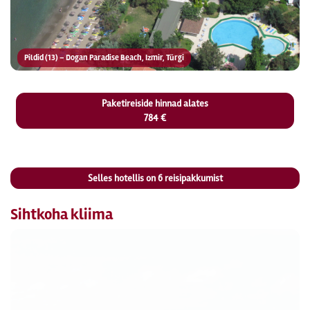
Pildid (13) – Dogan Paradise Beach, Izmir, Türgi
Paketireiside hinnad alates
784 €
Selles hotellis on
6
reisipakkumist
Sihtkoha kliima