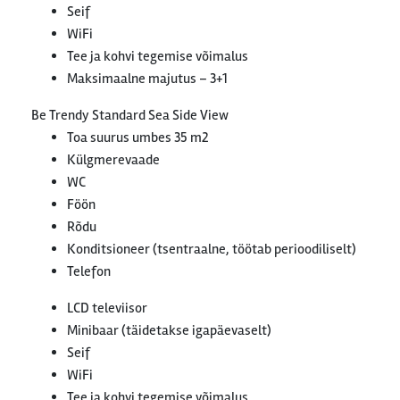
Seif
WiFi
Tee ja kohvi tegemise võimalus
Maksimaalne majutus – 3+1
Be Trendy Standard Sea Side View
Toa suurus umbes 35 m2
Külgmerevaade
WC
Föön
Rõdu
Konditsioneer (tsentraalne, töötab perioodiliselt)
Telefon
LCD televiisor
Minibaar (täidetakse igapäevaselt)
Seif
WiFi
Tee ja kohvi tegemise võimalus