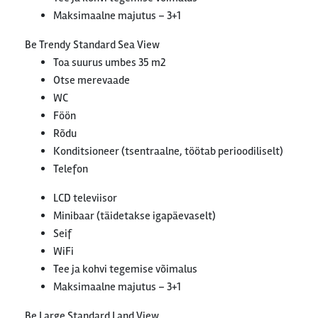
Maksimaalne majutus – 3+1
Be Trendy Standard Sea View
Toa suurus umbes 35 m2
Otse merevaade
WC
Föön
Rõdu
Konditsioneer (tsentraalne, töötab perioodiliselt)
Telefon
LCD televiisor
Minibaar (täidetakse igapäevaselt)
Seif
WiFi
Tee ja kohvi tegemise võimalus
Maksimaalne majutus – 3+1
Be Large Standard Land View