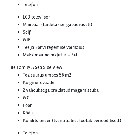
Telefon
LCD televiisor
Minibaar (täidetakse igapäevaselt)
Seif
WiFi
Tee ja kohvi tegemise võimalus
Maksimaalne majutus – 3+1
Be Family A Sea Side View
Toa suurus umbes 56 m2
Külgmerevaade
2 vaheuksega eraldatud magamistuba
WC
Föön
Rõdu
Konditsioneer (tsentraalne, töötab perioodiliselt)
Telefon