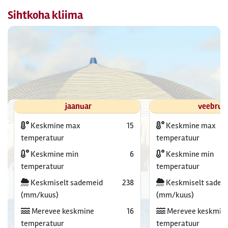
Sihtkoha kliima
jaanuar
veebrua
Keskmine max
15
Keskmine max
temperatuur
temperatuur
Keskmine min
6
Keskmine min
temperatuur
temperatuur
Keskmiselt sademeid
238
Keskmiselt sadem
(mm/kuus)
(mm/kuus)
Merevee keskmine
16
Merevee keskmin
temperatuur
temperatuur