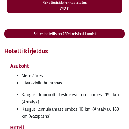
Paketireiside hinnad alates
742 €
Selles hotellis on
2594
reisipakkumist
Hotelli kirjeldus
Asukoht
Mere ääres
Liiva-kiviklibu rannas
Kaugus kuurordi keskusest on umbes 15 km
(Antalya)
Kaugus lennujaamast umbes 10 km (Antalya), 180
km (Gazipasha)
Hotell