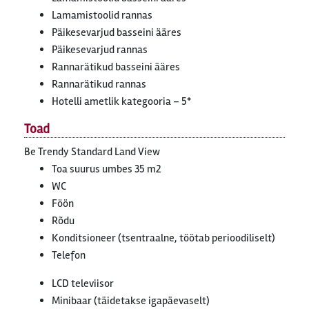
Lamamistoolid rannas
Päikesevarjud basseini ääres
Päikesevarjud rannas
Rannarätikud basseini ääres
Rannarätikud rannas
Hotelli ametlik kategooria – 5*
Toad
Be Trendy Standard Land View
Toa suurus umbes 35 m2
WC
Föön
Rõdu
Konditsioneer (tsentraalne, töötab perioodiliselt)
Telefon
LCD televiisor
Minibaar (täidetakse igapäevaselt)