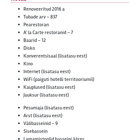
Renoveeritud 2016 a
Tubade arv – 837
Pearestoran
A' la Carte restoranid – 7
Baarid – 12
Disko
Konverentsisaal (lisatasu eest)
Kino
Internet (lisatasu eest)
WiFi (paiguti hotelli territooriumil)
Kauplused (lisatasu eest)
Juuksur (lisatasu eest)
Pesumaja (lisatasu eest)
Arst (lisatasu eest)
Välibasseinid – 9
Sisebassein
Lamamistoolid basseini ääres