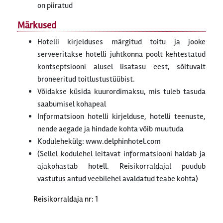
on piiratud
Märkused
Hotelli kirjelduses märgitud toitu ja jooke
serveeritakse hotelli juhtkonna poolt kehtestatud
kontseptsiooni alusel lisatasu eest, sõltuvalt
broneeritud toitlustustüübist.
Võidakse küsida kuurordimaksu, mis tuleb tasuda
saabumisel kohapeal
Informatsioon hotelli kirjelduse, hotelli teenuste,
nende aegade ja hindade kohta võib muutuda
Kodulehekülg: www.delphinhotel.com
(Sellel kodulehel leitavat informatsiooni haldab ja
ajakohastab hotell. Reisikorraldajal puudub
vastutus antud veebilehel avaldatud teabe kohta)
Reisikorraldaja nr: 1