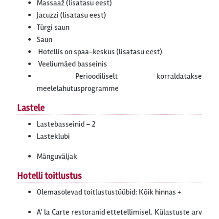
Massaaž (lisatasu eest)
Jacuzzi (lisatasu eest)
Türgi saun
Saun
Hotellis on spaa-keskus (lisatasu eest)
Veeliumäed basseinis
Perioodiliselt korraldatakse
meelelahutusprogramme
Lastele
Lastebasseinid – 2
Lasteklubi
Mänguväljak
Hotelli toitlustus
Olemasolevad toitlustustüübid: Kõik hinnas +
A' la Carte restoranid ettetellimisel. Külastuste arv