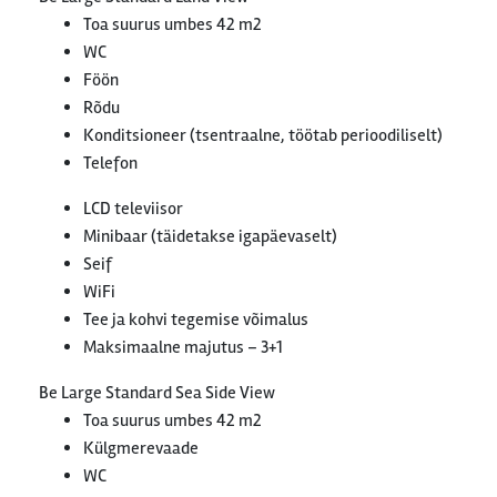
Toa suurus umbes 42 m2
WC
Föön
Rõdu
Konditsioneer (tsentraalne, töötab perioodiliselt)
Telefon
LCD televiisor
Minibaar (täidetakse igapäevaselt)
Seif
WiFi
Tee ja kohvi tegemise võimalus
Maksimaalne majutus – 3+1
Be Large Standard Sea Side View
Toa suurus umbes 42 m2
Külgmerevaade
WC