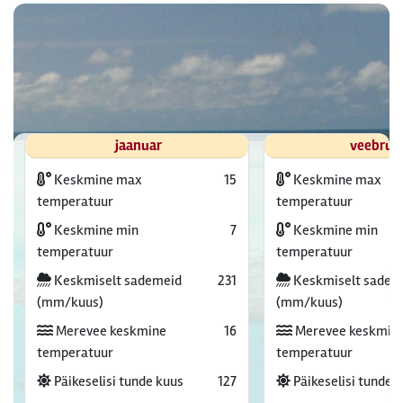
jaanuar
veebrua
Keskmine max
15
Keskmine max
temperatuur
temperatuur
Keskmine min
7
Keskmine min
temperatuur
temperatuur
Keskmiselt sademeid
231
Keskmiselt sadem
(mm/kuus)
(mm/kuus)
Merevee keskmine
16
Merevee keskmin
temperatuur
temperatuur
Päikeselisi tunde kuus
127
Päikeselisi tunde 