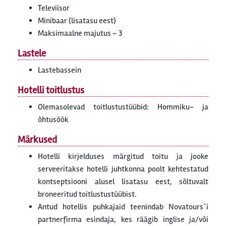
Televiisor
Minibaar (lisatasu eest)
Maksimaalne majutus – 3
Lastele
Lastebassein
Hotelli toitlustus
Olemasolevad toitlustustüübid: Hommiku- ja
õhtusöök
Märkused
Hotelli kirjelduses märgitud toitu ja jooke
serveeritakse hotelli juhtkonna poolt kehtestatud
kontseptsiooni alusel lisatasu eest, sõltuvalt
broneeritud toitlustustüübist.
Antud hotellis puhkajaid teenindab Novatours`i
partnerfirma esindaja, kes räägib inglise ja/või