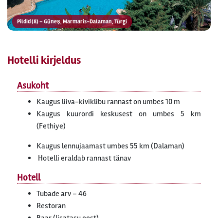
Pildid (8) – Güneş, Marmaris-Dalaman, Türgi
Hotelli kirjeldus
Asukoht
Kaugus liiva-kiviklibu rannast on umbes 10 m
Kaugus kuurordi keskusest on umbes 5 km
(Fethiye)
Kaugus lennujaamast umbes 55 km (Dalaman)
Hotelli eraldab rannast tänav
Hotell
Tubade arv – 46
Restoran