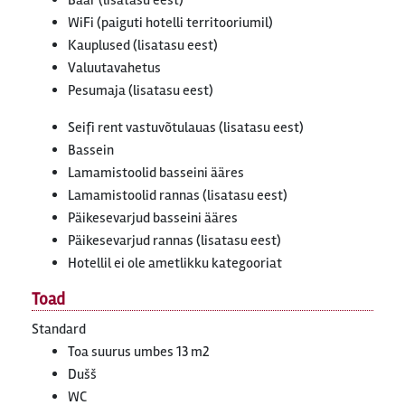
Baar (lisatasu eest)
WiFi (paiguti hotelli territooriumil)
Kauplused (lisatasu eest)
Valuutavahetus
Pesumaja (lisatasu eest)
Seifi rent vastuvõtulauas (lisatasu eest)
Bassein
Lamamistoolid basseini ääres
Lamamistoolid rannas (lisatasu eest)
Päikesevarjud basseini ääres
Päikesevarjud rannas (lisatasu eest)
Hotellil ei ole ametlikku kategooriat
Toad
Standard
Toa suurus umbes 13 m2
Dušš
WC