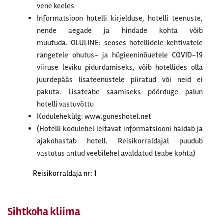
vene keeles
Informatsioon hotelli kirjelduse, hotelli teenuste,
nende aegade ja hindade kohta võib
muutuda. OLULINE: seoses hotellidele kehtivatele
rangetele ohutus- ja hügieeninõuetele COVID-19
viiruse leviku pidurdamiseks, võib hotellides olla
juurdepääs lisateenustele piiratud või neid ei
pakuta. Lisateabe saamiseks pöörduge palun
hotelli vastuvõttu
Kodulehekülg: www.guneshotel.net
(Hotelli kodulehel leitavat informatsiooni haldab ja
ajakohastab hotell. Reisikorraldajal puudub
vastutus antud veebilehel avaldatud teabe kohta)
Reisikorraldaja nr: 1
Sihtkoha kliima