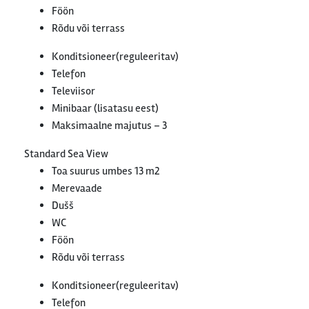
Föön
Rõdu või terrass
Konditsioneer(reguleeritav)
Telefon
Televiisor
Minibaar (lisatasu eest)
Maksimaalne majutus – 3
Standard Sea View
Toa suurus umbes 13 m2
Merevaade
Dušš
WC
Föön
Rõdu või terrass
Konditsioneer(reguleeritav)
Telefon