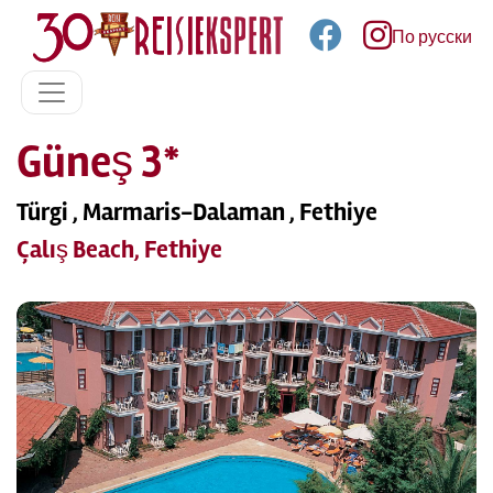
По русски
Güneş 3*
Türgi , Marmaris-Dalaman , Fethiye
Çalış Beach, Fethiye