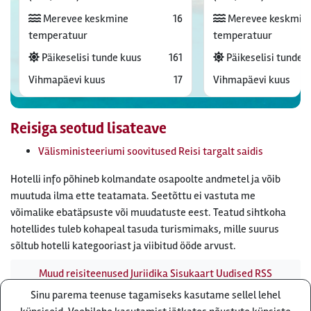
Merevee keskmine
16
Merevee keskmin
temperatuur
temperatuur
Päikeselisi tunde kuus
161
Päikeselisi tunde 
Vihmapäevi kuus
17
Vihmapäevi kuus
Reisiga seotud lisateave
Välisministeeriumi soovitused Reisi targalt saidis
Hotelli info põhineb kolmandate osapoolte andmetel ja võib
muutuda ilma ette teatamata. Seetõttu ei vastuta me
võimalike ebatäpsuste või muudatuste eest. Teatud sihtkoha
hotellides tuleb kohapeal tasuda turismimaks, mille suurus
sõltub hotelli kategooriast ja viibitud ööde arvust.
Muud reisiteenused
Juriidika
Sisukaart
Uudised
RSS
uudisvoog
Firmast
Ärikliendile
Otsi infot meie saidist
Sinu parema teenuse tagamiseks kasutame sellel lehel
Küsi pakkumist