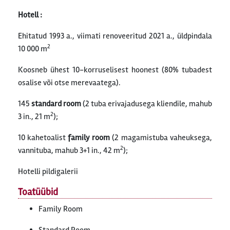
Hotell :
Ehitatud 1993 a., viimati renoveeritud 2021 a., üldpindala
2
10 000 m
Koosneb ühest 10-korruselisest hoonest (80% tubadest
osalise või otse merevaatega).
145
standard room
(2 tuba erivajadusega kliendile, mahub
2
3 in., 21 m
);
10 kahetoalist
family room
(2 magamistuba vaheuksega,
2
vannituba, mahub 3+1 in., 42 m
);
Hotelli pildigalerii
Toatüübid
Family Room