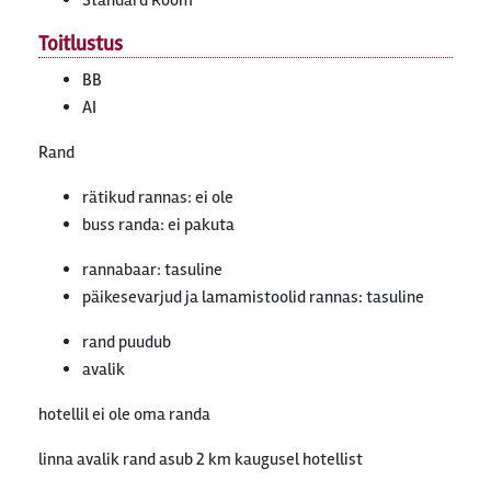
Standard Room
Toitlustus
BB
AI
Rand
rätikud rannas: ei ole
buss randa: ei pakuta
rannabaar: tasuline
päikesevarjud ja lamamistoolid rannas: tasuline
rand puudub
avalik
hotellil ei ole oma randa
linna avalik rand asub 2 km kaugusel hotellist