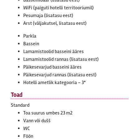
Basseinibaar (lisatasu eest)
WiFi (paiguti hotelli territooriumil)
Pesumaja (lisatasu eest)
Arst (väljakutsel, lisatasu eest)
Parkla
Bassein
Lamamistoolid basseini ääres
Lamamistoolid rannas (lisatasu eest)
Päikesevarjud basseini ääres
Päikesevarjud rannas (lisatasu eest)
Hotelli ametlik kategooria – 3*
Toad
Standard
Toa suurus umbes 23 m2
Vann või dušš
WC
Föön