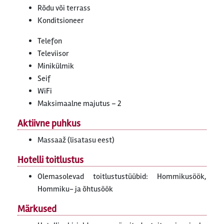
Rõdu või terrass
Konditsioneer
Telefon
Televiisor
Minikülmik
Seif
WiFi
Maksimaalne majutus – 2
Aktiivne puhkus
Massaaž (lisatasu eest)
Hotelli toitlustus
Olemasolevad toitlustustüübid: Hommikusöök,
Hommiku- ja õhtusöök
Märkused