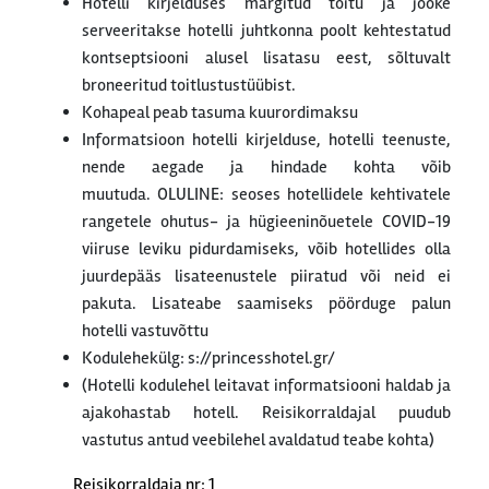
Hotelli kirjelduses märgitud toitu ja jooke
serveeritakse hotelli juhtkonna poolt kehtestatud
kontseptsiooni alusel lisatasu eest, sõltuvalt
broneeritud toitlustustüübist.
Kohapeal peab tasuma kuurordimaksu
Informatsioon hotelli kirjelduse, hotelli teenuste,
nende aegade ja hindade kohta võib
muutuda. OLULINE: seoses hotellidele kehtivatele
rangetele ohutus- ja hügieeninõuetele COVID-19
viiruse leviku pidurdamiseks, võib hotellides olla
juurdepääs lisateenustele piiratud või neid ei
pakuta. Lisateabe saamiseks pöörduge palun
hotelli vastuvõttu
Kodulehekülg: s://princesshotel.gr/
(Hotelli kodulehel leitavat informatsiooni haldab ja
ajakohastab hotell. Reisikorraldajal puudub
vastutus antud veebilehel avaldatud teabe kohta)
Reisikorraldaja nr: 1