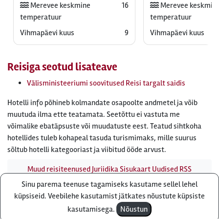
Merevee keskmine
16
Merevee keskmin
temperatuur
temperatuur
Vihmapäevi kuus
9
Vihmapäevi kuus
Reisiga seotud lisateave
Välisministeeriumi soovitused Reisi targalt saidis
Hotelli info põhineb kolmandate osapoolte andmetel ja võib
muutuda ilma ette teatamata. Seetõttu ei vastuta me
võimalike ebatäpsuste või muudatuste eest. Teatud sihtkoha
hotellides tuleb kohapeal tasuda turismimaks, mille suurus
sõltub hotelli kategooriast ja viibitud ööde arvust.
Muud reisiteenused
Juriidika
Sisukaart
Uudised
RSS
uudisvoog
Firmast
Ärikliendile
Otsi infot meie saidist
Sinu parema teenuse tagamiseks kasutame sellel lehel
Küsi pakkumist
küpsiseid. Veebilehe kasutamist jätkates nõustute küpsiste
Reisibüroo Reisiekspert, Roosikrantsi 8B Tallinn, Eesti - e-
kasutamisega.
Nõustun
post: ebyroo[ät]reisiekspert.ee - telefon:
610 8600