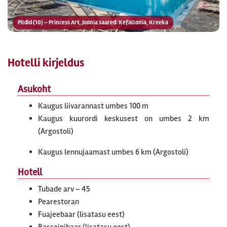
Pildid (10) – Princess Art, Joonia saared: Kefallonia, Kreeka
Hotelli kirjeldus
Asukoht
Kaugus liivarannast umbes 100 m
Kaugus kuurordi keskusest on umbes 2 km
(Argostoli)
Kaugus lennujaamast umbes 6 km (Argostoli)
Hotell
Tubade arv – 45
Pearestoran
Fuajeebaar (lisatasu eest)