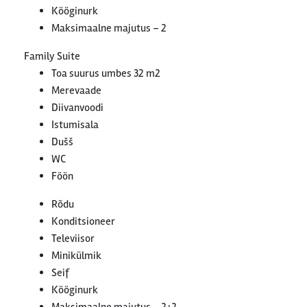
Kööginurk
Maksimaalne majutus – 2
Family Suite
Toa suurus umbes 32 m2
Merevaade
Diivanvoodi
Istumisala
Dušš
WC
Föön
Rõdu
Konditsioneer
Televiisor
Minikülmik
Seif
Kööginurk