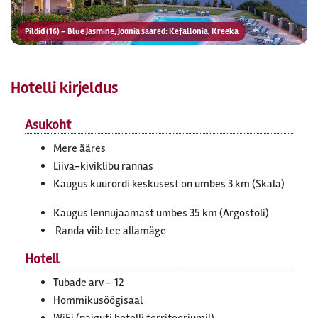
Pildid (16) – Blue Jasmine, Joonia saared: Kefallonia, Kreeka
Hotelli kirjeldus
Asukoht
Mere ääres
Liiva-kiviklibu rannas
Kaugus kuurordi keskusest on umbes 3 km (Skala)
Kaugus lennujaamast umbes 35 km (Argostoli)
Randa viib tee allamäge
Hotell
Tubade arv – 12
Hommikusöögisaal