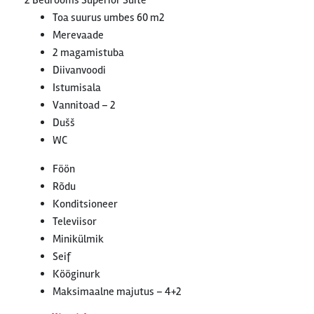
2 Bedrooms Superior Suite
Toa suurus umbes 60 m2
Merevaade
2 magamistuba
Diivanvoodi
Istumisala
Vannitoad – 2
Dušš
WC
Föön
Rõdu
Konditsioneer
Televiisor
Minikülmik
Seif
Kööginurk
Maksimaalne majutus – 4+2