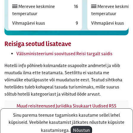
Merevee keskmine
16
Merevee keskmin
temperatuur
temperatuur
Vihmapäevi kuus
9
Vihmapäevi kuus
Reisiga seotud lisateave
Välisministeeriumi soovitused Reisi targalt saidis
Hotelli info põhineb kolmandate osapoolte andmetel ja võib
muutuda ilma ette teatamata. Seetõttu ei vastuta me
võimalike ebatäpsuste või muudatuste eest. Teatud sihtkoha
hotellides tuleb kohapeal tasuda turismimaks, mille suurus
sõltub hotelli kategooriast ja viibitud ööde arvust.
Muud reisiteenused
Juriidika
Sisukaart
Uudised
RSS
uudisvoog
Firmast
Ärikliendile
Otsi infot meie saidist
Sinu parema teenuse tagamiseks kasutame sellel lehel
Küsi pakkumist
küpsiseid. Veebilehe kasutamist jätkates nõustute küpsiste
Reisibüroo Reisiekspert, Roosikrantsi 8B Tallinn, Eesti - e-
kasutamisega.
Nõustun
post: ebyroo[ät]reisiekspert.ee - telefon:
610 8600