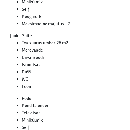
Minikülmik
Seif
Kööginurk
Maksimaalne majutus – 2
Junior Suite
Toa suurus umbes 26 m2
Merevaade
Diivanvoodi
Istumisala
Dušš
WC
Föön
Rõdu
Konditsioneer
Televiisor
Minikülmik
Seif