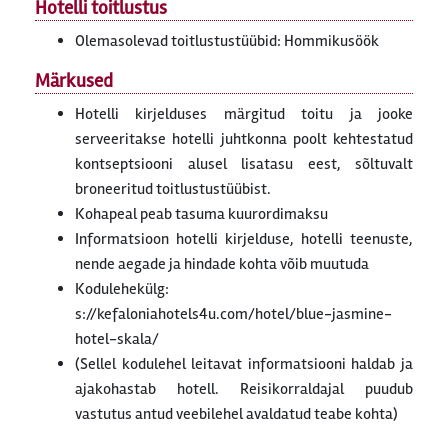
Hotelli toitlustus
Olemasolevad toitlustustüübid: Hommikusöök
Märkused
Hotelli kirjelduses märgitud toitu ja jooke
serveeritakse hotelli juhtkonna poolt kehtestatud
kontseptsiooni alusel lisatasu eest, sõltuvalt
broneeritud toitlustustüübist.
Kohapeal peab tasuma kuurordimaksu
Informatsioon hotelli kirjelduse, hotelli teenuste,
nende aegade ja hindade kohta võib muutuda
Kodulehekülg:
s://kefaloniahotels4u.com/hotel/blue-jasmine-
hotel-skala/
(Sellel kodulehel leitavat informatsiooni haldab ja
ajakohastab hotell. Reisikorraldajal puudub
vastutus antud veebilehel avaldatud teabe kohta)