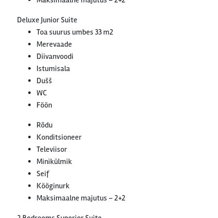
Maksimaalne majutus – 2+2
Deluxe Junior Suite
Toa suurus umbes 33 m2
Merevaade
Diivanvoodi
Istumisala
Dušš
WC
Föön
Rõdu
Konditsioneer
Televiisor
Minikülmik
Seif
Kööginurk
Maksimaalne majutus – 2+2