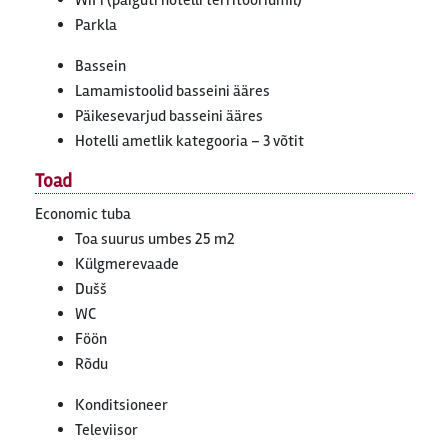
WiFi (paiguti hotelli territooriumil)
Parkla
Bassein
Lamamistoolid basseini ääres
Päikesevarjud basseini ääres
Hotelli ametlik kategooria – 3 võtit
Toad
Economic tuba
Toa suurus umbes 25 m2
Külgmerevaade
Dušš
WC
Föön
Rõdu
Konditsioneer
Televiisor