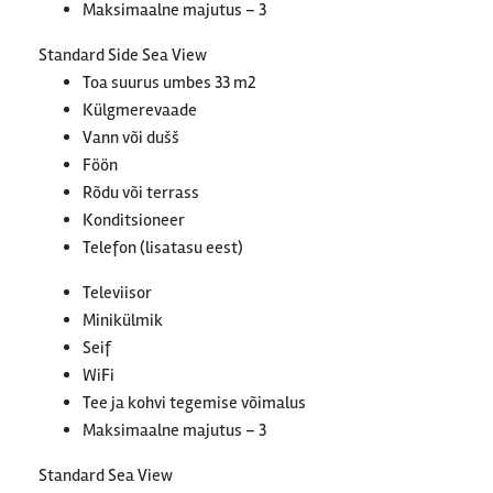
Maksimaalne majutus – 3
Standard Side Sea View
Toa suurus umbes 33 m2
Külgmerevaade
Vann või dušš
Föön
Rõdu või terrass
Konditsioneer
Telefon (lisatasu eest)
Televiisor
Minikülmik
Seif
WiFi
Tee ja kohvi tegemise võimalus
Maksimaalne majutus – 3
Standard Sea View