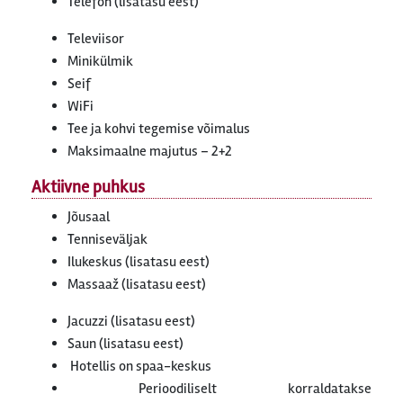
Telefon (lisatasu eest)
Televiisor
Minikülmik
Seif
WiFi
Tee ja kohvi tegemise võimalus
Maksimaalne majutus – 2+2
Aktiivne puhkus
Jõusaal
Tenniseväljak
Ilukeskus (lisatasu eest)
Massaaž (lisatasu eest)
Jacuzzi (lisatasu eest)
Saun (lisatasu eest)
Hotellis on spaa-keskus
Perioodiliselt korraldatakse