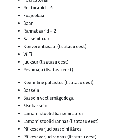
Pearestoran
Restoranid – 6
Fuajeebaar
Baar
Rannabaarid – 2
Basseinibaar
Konverentsisaal (lisatasu eest)
WiFi
Juuksur (lisatasu eest)
Pesumaja (lisatasu eest)
Keemiline puhastus (lisatasu eest)
Bassein
Bassein veeliumägedega
Sisebassein
Lamamistoolid basseini ääres
Lamamistoolid rannas (lisatasu eest)
Päikesevarjud basseini ääres
Päikesevarjud rannas (lisatasu eest)