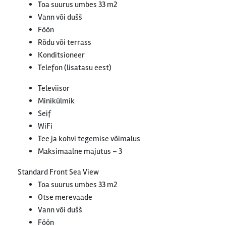
Toa suurus umbes 33 m2
Vann või dušš
Föön
Rõdu või terrass
Konditsioneer
Telefon (lisatasu eest)
Televiisor
Minikülmik
Seif
WiFi
Tee ja kohvi tegemise võimalus
Maksimaalne majutus – 3
Standard Front Sea View
Toa suurus umbes 33 m2
Otse merevaade
Vann või dušš
Föön