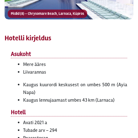
Pildid (8) – Chrysomare Beach, Larnaca, Küpros
Hotelli kirjeldus
Asukoht
Mere ääres
Liivarannas
Kaugus kuurordi keskusest on umbes 500 m (Ayia
Napa)
Kaugus lennujaamast umbes 43 km (Larnaca)
Hotell
Avati 2021 a
Tubade arv – 294