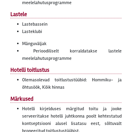
meelelahutusprogramme
Lastele
Lastebassein
Lasteklubi
Mänguväljak
Perioodiliselt korraldatakse lastele
meelelahutusprogramme
Hotelli toitlustus
Olemasolevad toitlustustüübid: Hommiku- ja
õhtusöök, Kõik hinnas
Märkused
Hotelli kirjelduses märgitud toitu ja jooke
serveeritakse hotelli juhtkonna poolt kehtestatud
kontseptsiooni alusel lisatasu eest, sõltuvalt
broneeritud toitlustustüübist.