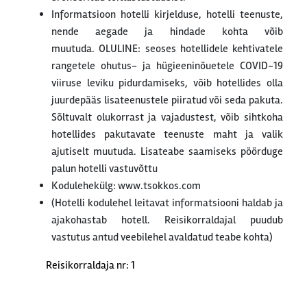
Informatsioon hotelli kirjelduse, hotelli teenuste,
nende aegade ja hindade kohta võib
muutuda. OLULINE: seoses hotellidele kehtivatele
rangetele ohutus- ja hügieeninõuetele COVID-19
viiruse leviku pidurdamiseks, võib hotellides olla
juurdepääs lisateenustele piiratud või seda pakuta.
Sõltuvalt olukorrast ja vajadustest, võib sihtkoha
hotellides pakutavate teenuste maht ja valik
ajutiselt muutuda. Lisateabe saamiseks pöörduge
palun hotelli vastuvõttu
Kodulehekülg: www.tsokkos.com
(Hotelli kodulehel leitavat informatsiooni haldab ja
ajakohastab hotell. Reisikorraldajal puudub
vastutus antud veebilehel avaldatud teabe kohta)
Reisikorraldaja nr: 1