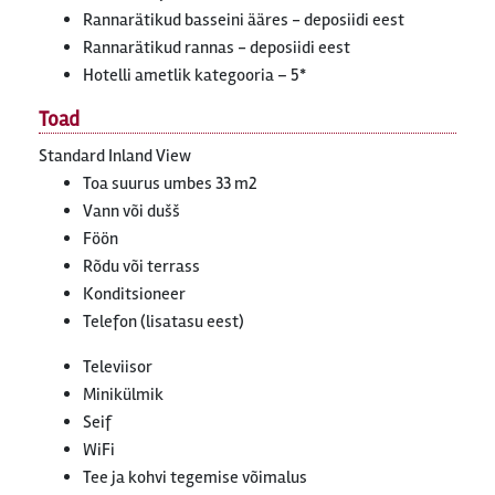
Rannarätikud basseini ääres - deposiidi eest
Rannarätikud rannas - deposiidi eest
Hotelli ametlik kategooria – 5*
Toad
Standard Inland View
Toa suurus umbes 33 m2
Vann või dušš
Föön
Rõdu või terrass
Konditsioneer
Telefon (lisatasu eest)
Televiisor
Minikülmik
Seif
WiFi
Tee ja kohvi tegemise võimalus