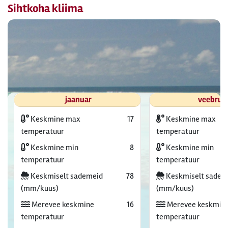
Sihtkoha kliima
jaanuar
veebrua
Keskmine max
17
Keskmine max
temperatuur
temperatuur
Keskmine min
8
Keskmine min
temperatuur
temperatuur
Keskmiselt sademeid
78
Keskmiselt sadem
(mm/kuus)
(mm/kuus)
Merevee keskmine
16
Merevee keskmin
temperatuur
temperatuur