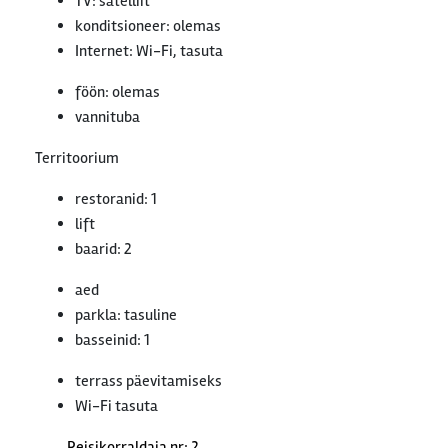
TV: satelliit
konditsioneer: olemas
Internet: Wi-Fi, tasuta
föön: olemas
vannituba
Territoorium
restoranid: 1
lift
baarid: 2
aed
parkla: tasuline
basseinid: 1
terrass päevitamiseks
Wi-Fi tasuta
Reisikorraldaja nr: 2