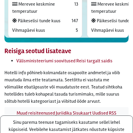
Merevee keskmine
13
Merevee keskmin
temperatuur
temperatuur
Päikeselisi tunde kuus
147
Päikeselisi tunde 
Vihmapäevi kuus
5
Vihmapäevi kuus
Reisiga seotud lisateave
Välisministeeriumi soovitused Reisi targalt saidis
Hotelli info põhineb kolmandate osapoolte andmetel ja võib
muutuda ilma ette teatamata. Seetõttu ei vastuta me
võimalike ebatäpsuste või muudatuste eest. Teatud sihtkoha
hotellides tuleb kohapeal tasuda turismimaks, mille suurus
sõltub hotelli kategooriast ja viibitud ööde arvust.
Muud reisiteenused
Juriidika
Sisukaart
Uudised
RSS
uudisvoog
Firmast
Ärikliendile
Otsi infot meie saidist
Sinu parema teenuse tagamiseks kasutame sellel lehel
Küsi pakkumist
küpsiseid. Veebilehe kasutamist jätkates nõustute küpsiste
Reisibüroo Reisiekspert, Roosikrantsi 8B Tallinn, Eesti - e-