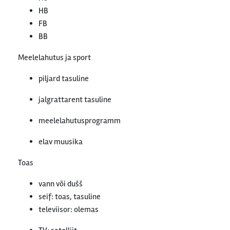
HB
FB
BB
Meelelahutus ja sport
piljard tasuline
jalgrattarent tasuline
meelelahutusprogramm
elav muusika
Toas
vann või dušš
seif: toas, tasuline
televiisor: olemas