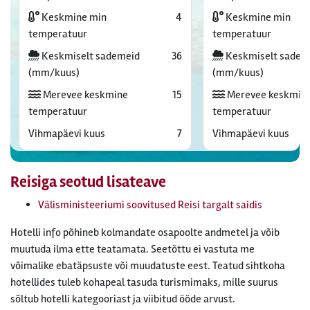
Keskmine min
4
Keskmine min
temperatuur
temperatuur
Keskmiselt sademeid
36
Keskmiselt sadem
(mm/kuus)
(mm/kuus)
Merevee keskmine
15
Merevee keskmin
temperatuur
temperatuur
Vihmapäevi kuus
7
Vihmapäevi kuus
Reisiga seotud lisateave
Välisministeeriumi soovitused Reisi targalt saidis
Hotelli info põhineb kolmandate osapoolte andmetel ja võib
muutuda ilma ette teatamata. Seetõttu ei vastuta me
võimalike ebatäpsuste või muudatuste eest. Teatud sihtkoha
hotellides tuleb kohapeal tasuda turismimaks, mille suurus
sõltub hotelli kategooriast ja viibitud ööde arvust.