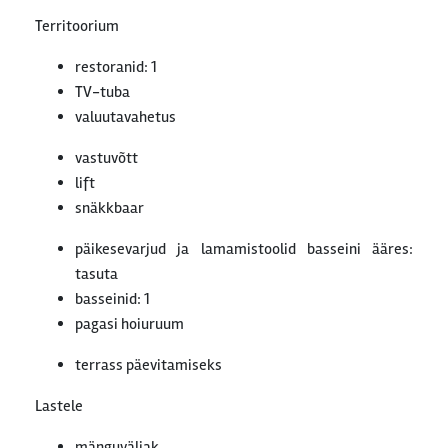
Territoorium
restoranid: 1
TV-tuba
valuutavahetus
vastuvõtt
lift
snäkkbaar
päikesevarjud ja lamamistoolid basseini ääres:
tasuta
basseinid: 1
pagasi hoiuruum
terrass päevitamiseks
Lastele
mänguväljak