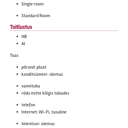
Single room
Standard Room
Toitlustus
HB
AI
Toas
põrand: plaat
konditsioneer: olemas
vannituba
rõdu mitte kõigis tubades
telefon
Internet: Wi-Fi, tasuline
televiisor: olemas