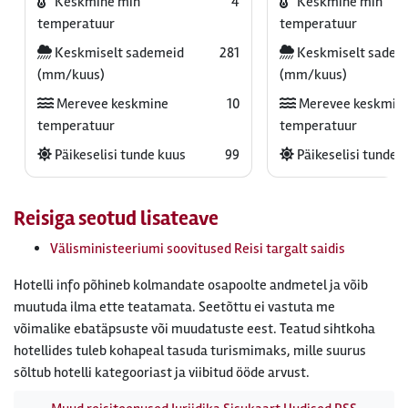
Keskmine min
4
Keskmine min
temperatuur
temperatuur
Keskmiselt sademeid
281
Keskmiselt sadem
(mm/kuus)
(mm/kuus)
Merevee keskmine
10
Merevee keskmin
temperatuur
temperatuur
Päikeselisi tunde kuus
99
Päikeselisi tunde 
Reisiga seotud lisateave
Välisministeeriumi soovitused Reisi targalt saidis
Hotelli info põhineb kolmandate osapoolte andmetel ja võib
muutuda ilma ette teatamata. Seetõttu ei vastuta me
võimalike ebatäpsuste või muudatuste eest. Teatud sihtkoha
hotellides tuleb kohapeal tasuda turismimaks, mille suurus
sõltub hotelli kategooriast ja viibitud ööde arvust.