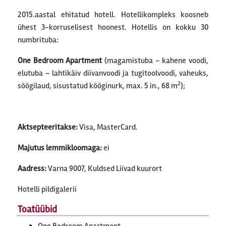
2015.aastal ehitatud hotell. Hotellikompleks koosneb
ühest 3-korruselisest hoonest. Hotellis on kokku 30
numbrituba:
One Bedroom Apartment
(magamistuba – kahene voodi,
elutuba – lahtikäiv diivanvoodi ja tugitoolvoodi, vaheuks,
2
söögilaud, sisustatud kööginurk, max. 5 in., 68 m
);
Aktsepteeritakse:
Visa, MasterCard.
Majutus lemmikloomaga:
ei
Aadress:
Varna 9007, Kuldsed Liivad kuurort
Hotelli pildigalerii
Toatüübid