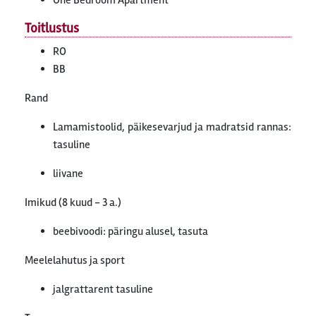
One Bedroom Apartment
Toitlustus
RO
BB
Rand
Lamamistoolid, päikesevarjud ja madratsid rannas:
tasuline
liivane
Imikud (8 kuud - 3 a.)
beebivoodi: päringu alusel, tasuta
Meelelahutus ja sport
jalgrattarent tasuline