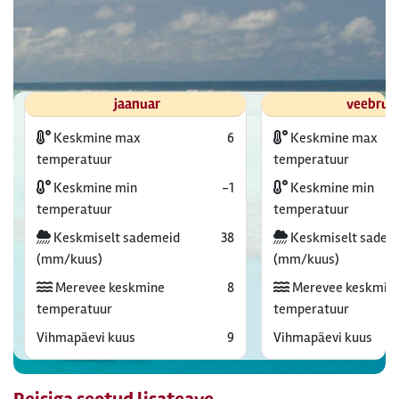
jaanuar
veebrua
Keskmine max
6
Keskmine max
temperatuur
temperatuur
Keskmine min
-1
Keskmine min
temperatuur
temperatuur
Keskmiselt sademeid
38
Keskmiselt sadem
(mm/kuus)
(mm/kuus)
Merevee keskmine
8
Merevee keskmin
temperatuur
temperatuur
Vihmapäevi kuus
9
Vihmapäevi kuus