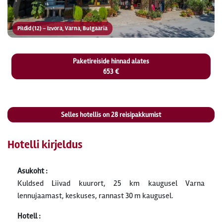
Pildid (12) – Izvora, Varna, Bulgaaria
Paketireiside hinnad alates
653 €
Selles hotellis on
28
reisipakkumist
Hotelli kirjeldus
Asukoht :
Kuldsed Liivad kuurort, 25 km kaugusel Varna
lennujaamast, keskuses, rannast 30 m kaugusel.
Hotell :