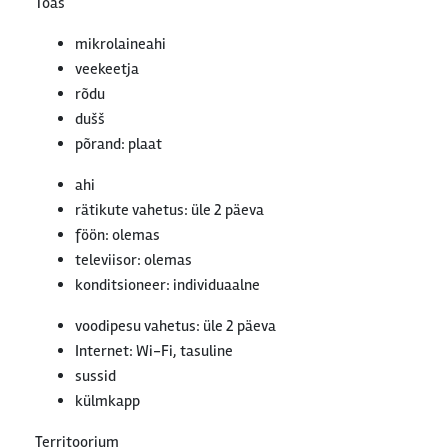
Toas
mikrolaineahi
veekeetja
rõdu
dušš
põrand: plaat
ahi
rätikute vahetus: üle 2 päeva
föön: olemas
televiisor: olemas
konditsioneer: individuaalne
voodipesu vahetus: üle 2 päeva
Internet: Wi-Fi, tasuline
sussid
külmkapp
Territoorium