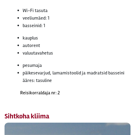
Wi-Fi tasuta
veeliumäed: 1
basseinid: 1
kauplus
autorent
valuutavahetus
pesumaja
päikesevarjud, lamamistoolid ja madratsid basseini
ääres: tasuline
Reisikorraldaja nr: 2
Sihtkoha kliima