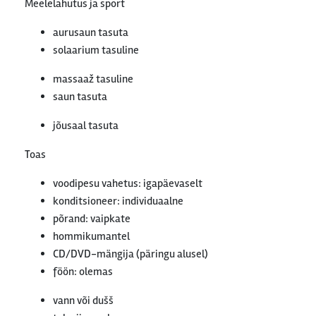
Meelelahutus ja sport
aurusaun tasuta
solaarium tasuline
massaaž tasuline
saun tasuta
jõusaal tasuta
Toas
voodipesu vahetus: igapäevaselt
konditsioneer: individuaalne
põrand: vaipkate
hommikumantel
CD/DVD-mängija (päringu alusel)
föön: olemas
vann või dušš