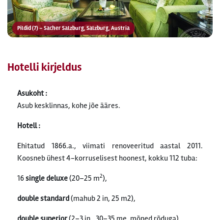
Pildid (7) – Sacher Salzburg, Salzburg, Austria
Hotelli kirjeldus
Asukoht :
Asub kesklinnas, kohe jõe ääres.
Hotell :
Ehitatud 1866.a., viimati renoveeritud aastal 2011.
Koosneb ühest 4-korruselisest hoonest, kokku 112 tuba:
2
16
single deluxe
(20–25 m
),
double standard
(mahub 2 in, 25 m2),
double superior
(2–3 in., 30–35 me, mõned rõduga),