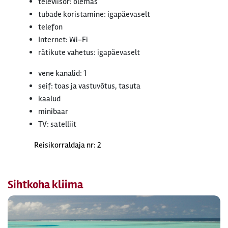
televiisor: olemas
tubade koristamine: igapäevaselt
telefon
Internet: Wi-Fi
rätikute vahetus: igapäevaselt
vene kanalid: 1
seif: toas ja vastuvõtus, tasuta
kaalud
minibaar
TV: satelliit
Reisikorraldaja nr: 2
Sihtkoha kliima