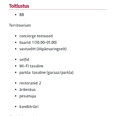
Toitlustus
BB
Territoorium
concierge teenused
baarid: 1 (10.00-01.00)
vastuvõtt (ööpäevaringselt)
seifid
Wi-Fi tasuline
parkla: tasuline (garaaz/parkla)
restoranid: 2
ärikeskus
pesumaja
kondiitriäri