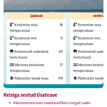
jaanuar
veebrua
Keskmine max
16
Keskmine max
temperatuur
temperatuur
Keskmine min
11
Keskmine min
temperatuur
temperatuur
Keskmiselt sademeid
65
Keskmiselt sadem
(mm/kuus)
(mm/kuus)
Merevee keskmine
17
Merevee keskmin
temperatuur
temperatuur
Päikeselisi tunde kuus
179
Päikeselisi tunde 
Reisiga seotud lisateave
Välisministeeriumi soovitused Reisi targalt saidis