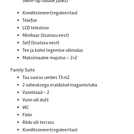
Swim-up tubade jaoks)
Konditsioneer(reguleeritav)
Telefon
LCD televiisor
Minibaar (lisatasu eest)
Seif (lisatasu eest)
Tee ja kohvi tegemise võimalus
Maksimaalne majutus – 2+2
Family Suite
Toa suurus umbes 73 m2
2 vaheuksega eraldatud magamistuba
Vannitoad – 2
Vann või dušš
WC
Föön
Rõdu või terrass
Konditsioneer(reguleeritav)