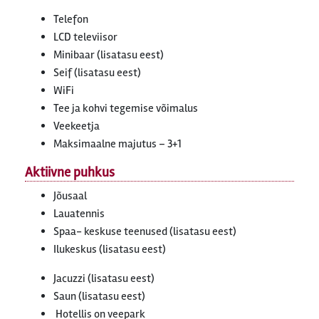
Telefon
LCD televiisor
Minibaar (lisatasu eest)
Seif (lisatasu eest)
WiFi
Tee ja kohvi tegemise võimalus
Veekeetja
Maksimaalne majutus – 3+1
Aktiivne puhkus
Jõusaal
Lauatennis
Spaa- keskuse teenused (lisatasu eest)
Ilukeskus (lisatasu eest)
Jacuzzi (lisatasu eest)
Saun (lisatasu eest)
Hotellis on veepark