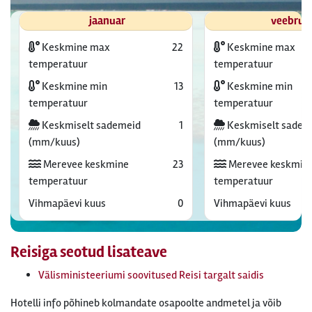
jaanuar
veebrua
Keskmine max
22
Keskmine max
temperatuur
temperatuur
Keskmine min
13
Keskmine min
temperatuur
temperatuur
Keskmiselt sademeid
1
Keskmiselt sadem
(mm/kuus)
(mm/kuus)
Merevee keskmine
23
Merevee keskmin
temperatuur
temperatuur
Vihmapäevi kuus
0
Vihmapäevi kuus
Reisiga seotud lisateave
Välisministeeriumi soovitused Reisi targalt saidis
Hotelli info põhineb kolmandate osapoolte andmetel ja võib