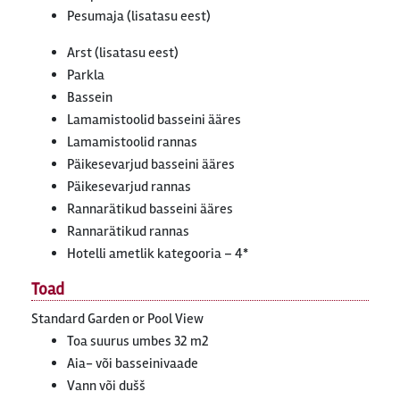
Pesumaja (lisatasu eest)
Arst (lisatasu eest)
Parkla
Bassein
Lamamistoolid basseini ääres
Lamamistoolid rannas
Päikesevarjud basseini ääres
Päikesevarjud rannas
Rannarätikud basseini ääres
Rannarätikud rannas
Hotelli ametlik kategooria – 4*
Toad
Standard Garden or Pool View
Toa suurus umbes 32 m2
Aia- või basseinivaade
Vann või dušš