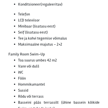
Konditsioneer(reguleeritav)
Telefon
LCD televiisor
Minibaar (lisatasu eest)
Seif (lisatasu eest)
Tee ja kohvi tegemise võimalus
Maksimaalne majutus – 2+2
Family Room Swim-Up
Toa suurus umbes 42 m2
Vann või dušš
WC
Föön
Hommikumantel
Sussid
Rõdu või terrass
Basseini pääs terrassilt (ühine bassein kõikide