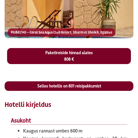
Pildid (14) – Coral Sea Aqua Club Resort, Sharm el Sheikh, Egiptus
Paketireiside hinnad alates
808 €
Selles hotellis on
801
reisipakkumist
Hotelli kirjeldus
Asukoht
Kaugus rannast umbes 600 m