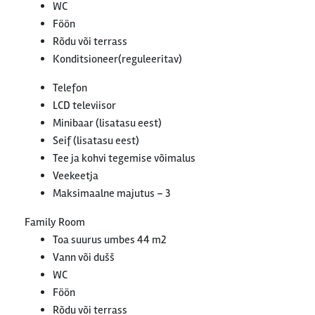
WC
Föön
Rõdu või terrass
Konditsioneer(reguleeritav)
Telefon
LCD televiisor
Minibaar (lisatasu eest)
Seif (lisatasu eest)
Tee ja kohvi tegemise võimalus
Veekeetja
Maksimaalne majutus – 3
Family Room
Toa suurus umbes 44 m2
Vann või dušš
WC
Föön
Rõdu või terrass