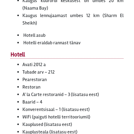
Kaugus kuurordi keskusest on umbes 20 km
(Naama Bay)
Kaugus lennujaamast umbes 12 km (Sharm El
Sheikh)
Hotell asub
Hotelli eraldab rannast tänav
Hotell
Avati 2012 a
Tubade arv – 212
Pearestoran
Restoran
A' la Carte restoranid – 3 (lisatasu eest)
Baarid – 4
Konverentsisaal – 1 (lisatasu eest)
WiFi (paiguti hotelli territooriumil)
Kauplused (lisatasu eest)
Kauplusteala (lisatasu eest)