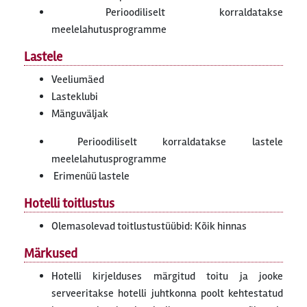
Perioodiliselt korraldatakse
meelelahutusprogramme
Lastele
Veeliumäed
Lasteklubi
Mänguväljak
Perioodiliselt korraldatakse lastele
meelelahutusprogramme
Erimenüü lastele
Hotelli toitlustus
Olemasolevad toitlustustüübid: Kõik hinnas
Märkused
Hotelli kirjelduses märgitud toitu ja jooke
serveeritakse hotelli juhtkonna poolt kehtestatud