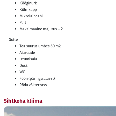
Kööginurk
Külmkapp
Mikrolaineahi
Pliit
Maksimaalne majutus – 2
Suite
Toa suurus umbes 60 m2
Aiavaade
Istumisala
Dušš
WC
Föön (päringu alusel)
Rõdu või terrass
Sihtkoha kliima