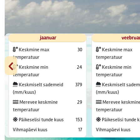
jaanuar
veebrua
Keskmine max
30
Keskmine max
‹
temperatuur
temperatuur
Keskmine min
24
Keskmine min
temperatuur
temperatuur
Keskmiselt sademeid
379
Keskmiselt sadem
(mm/kuus)
(mm/kuus)
Merevee keskmine
29
Merevee keskmin
temperatuur
temperatuur
Päikeselisi tunde kuus
153
Päikeselisi tunde 
Vihmapäevi kuus
17
Vihmapäevi kuus