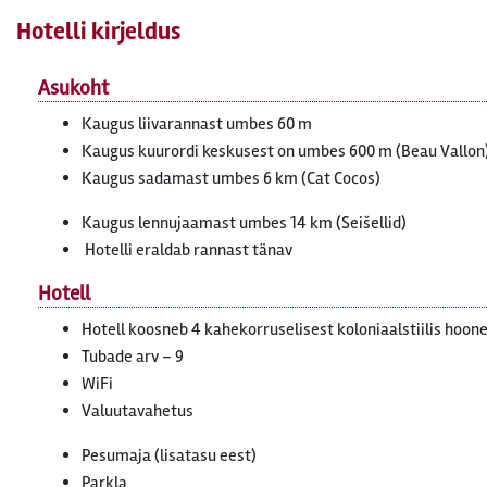
Hotelli kirjeldus
Asukoht
Kaugus liivarannast umbes 60 m
Kaugus kuurordi keskusest on umbes 600 m (Beau Vallon),
Kaugus sadamast umbes 6 km (Cat Cocos)
Kaugus lennujaamast umbes 14 km (Seišellid)
Hotelli eraldab rannast tänav
Hotell
Hotell koosneb 4 kahekorruselisest koloniaalstiilis hoon
Tubade arv – 9
WiFi
Valuutavahetus
Pesumaja (lisatasu eest)
Parkla