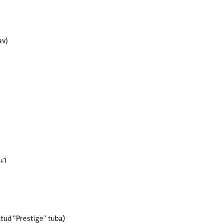
av)
+1
ud "Prestige" tuba)