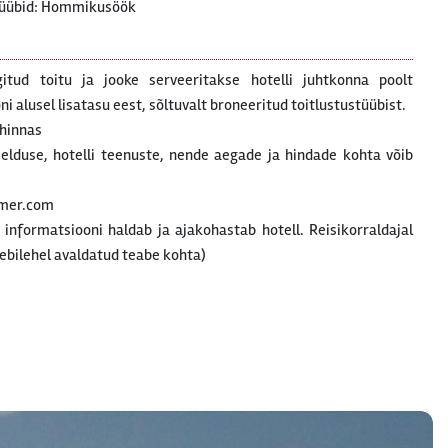
tüübid: Hommikusöök
gitud toitu ja jooke serveeritakse hotelli juhtkonna poolt
 alusel lisatasu eest, sõltuvalt broneeritud toitlustustüübist.
 hinnas
rjelduse, hotelli teenuste, nende aegade ja hindade kohta võib
dmer.com
t informatsiooni haldab ja ajakohastab hotell. Reisikorraldajal
ebilehel avaldatud teabe kohta)