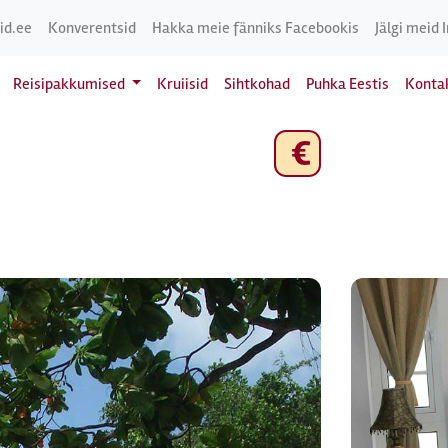
id.ee
Konverentsid
Hakka meie fänniks Facebookis
Jälgi meid 
Reisipakkumised
Kruiisid
Sihtkohad
Puhka Eestis
Konta
€