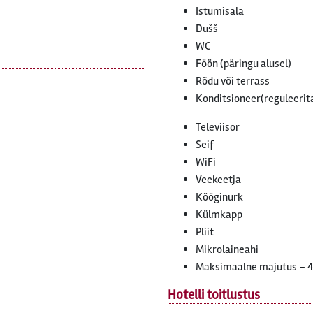
Istumisala
Dušš
WC
Föön (päringu alusel)
Rõdu või terrass
Konditsioneer(reguleerit
Televiisor
Seif
WiFi
Veekeetja
Kööginurk
Külmkapp
Pliit
Mikrolaineahi
Maksimaalne majutus – 4
Hotelli toitlustus