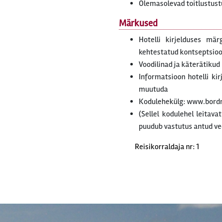
Olemasolevad toitlustus
Märkused
Hotelli kirjelduses mär
kehtestatud kontseptsiooni
Voodilinad ja käterätikud
Informatsioon hotelli ki
muutuda
Kodulehekülg: www.bor
(Sellel kodulehel leitava
puudub vastutus antud ve
Reisikorraldaja nr: 1