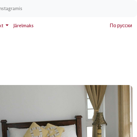
Instagramis
kt
Järelmaks
По русски