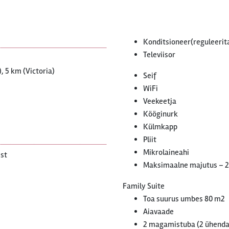
Konditsioneer(reguleerit
Televiisor
 5 km (Victoria)
Seif
WiFi
Veekeetja
Kööginurk
Külmkapp
Pliit
Mikrolaineahi
est
Maksimaalne majutus – 2
Family Suite
Toa suurus umbes 80 m2
Aiavaade
2 magamistuba (2 ühendat