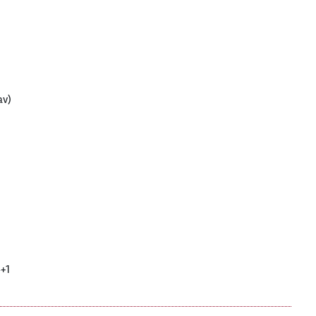
av)
+1