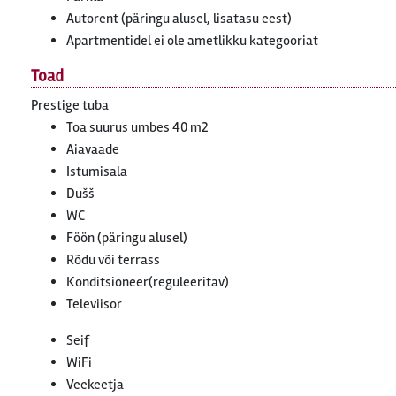
Autorent (päringu alusel, lisatasu eest)
Apartmentidel ei ole ametlikku kategooriat
Toad
Prestige tuba
Toa suurus umbes 40 m2
Aiavaade
Istumisala
Dušš
WC
Föön (päringu alusel)
Rõdu või terrass
Konditsioneer(reguleeritav)
Televiisor
Seif
WiFi
Veekeetja