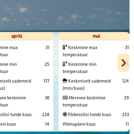
aprill
mai
mine max
31
Keskmine max
31
›
tuur
temperatuur
ine min
25
Keskmine min
25
tuur
temperatuur
iselt sademeid
177
Keskmiselt sademeid
124
us)
(mm/kuus)
vee keskmine
30
Merevee keskmine
29
tuur
temperatuur
elisi tunde kuus
228
Päikeselisi tunde kuus
253
evi kuus
14
Vihmapäevi kuus
11