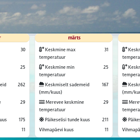
r
märts
30
Keskmine max
31
Kesk
temperatuur
tempera
25
Keskmine min
25
Keskm
temperatuur
tempera
eid
262
Keskmiselt sademeid
167
Keskm
(mm/kuus)
(mm/ku
e
29
Merevee keskmine
29
Mere
temperatuur
tempera
kuus
175
Päikeselisi tunde kuus
211
Päikes
11
Vihmapäevi kuus
11
Vihmapä