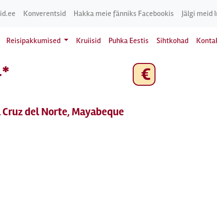
id.ee
Konverentsid
Hakka meie fänniks Facebookis
Jälgi meid 
Reisipakkumised
Kruiisid
Puhka Eestis
Sihtkohad
Konta
4*
€
a Cruz del Norte, Mayabeque