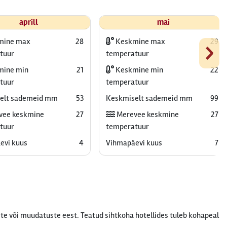
aprill
mai
›
mine max
28
Keskmine max
29
tuur
temperatuur
ine min
21
Keskmine min
22
tuur
temperatuur
elt sademeid mm
53
Keskmiselt sademeid mm
99
vee keskmine
27
Merevee keskmine
27
tuur
temperatuur
evi kuus
4
Vihmapäevi kuus
7
te või muudatuste eest. Teatud sihtkoha hotellides tuleb kohapeal