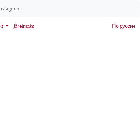
Instagramis
kt
Järelmaks
По русски