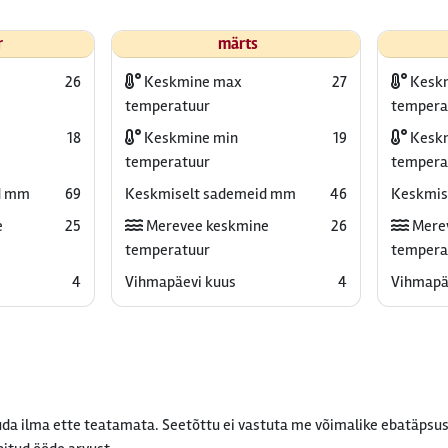
r
märts
26
Keskmine max
27
Kesk
temperatuur
tempera
18
Keskmine min
19
Keskm
temperatuur
tempera
d mm
69
Keskmiselt sademeid mm
46
Keskmis
e
25
Merevee keskmine
26
Mere
temperatuur
tempera
4
Vihmapäevi kuus
4
Vihmapä
da ilma ette teatamata. Seetõttu ei vastuta me võimalike ebatäpsus