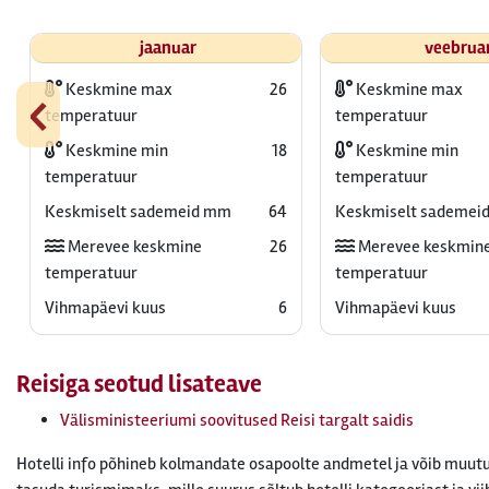
jaanuar
veebrua
‹
Keskmine max
26
Keskmine max
temperatuur
temperatuur
Keskmine min
18
Keskmine min
temperatuur
temperatuur
Keskmiselt sademeid mm
64
Keskmiselt sademei
Merevee keskmine
26
Merevee keskmin
temperatuur
temperatuur
Vihmapäevi kuus
6
Vihmapäevi kuus
Reisiga seotud lisateave
Välisministeeriumi soovitused Reisi targalt saidis
Hotelli info põhineb kolmandate osapoolte andmetel ja võib muutu