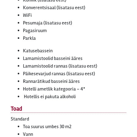
Kohvik (lisatasu eest)
Konverentsisaal (lisatasu eest)
WiFi
Pesumaja (lisatasu eest)
Pagasiruum
Parkla
Katusebassein
Lamamistoolid basseini ääres
Lamamistoolid rannas (lisatasu eest)
Päikesevarjud rannas (lisatasu eest)
Rannarätikud basseini ääres
Hotelli ametlik kategooria – 4*
Hotellis ei pakuta alkoholi
Toad
Standard
Toa suurus umbes 30 m2
Vann