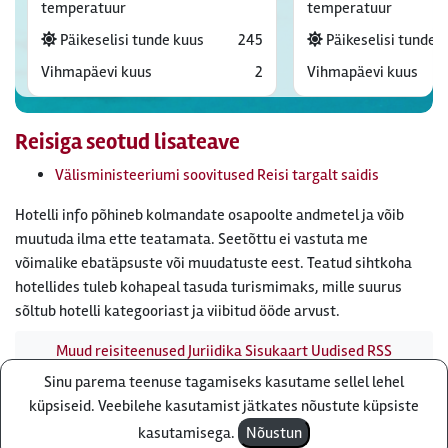
temperatuur
temperatuur
Päikeselisi tunde kuus
245
Päikeselisi tunde 
Vihmapäevi kuus
2
Vihmapäevi kuus
Reisiga seotud lisateave
Välisministeeriumi soovitused Reisi targalt saidis
Hotelli info põhineb kolmandate osapoolte andmetel ja võib
muutuda ilma ette teatamata. Seetõttu ei vastuta me
võimalike ebatäpsuste või muudatuste eest. Teatud sihtkoha
hotellides tuleb kohapeal tasuda turismimaks, mille suurus
sõltub hotelli kategooriast ja viibitud ööde arvust.
Muud reisiteenused
Juriidika
Sisukaart
Uudised
RSS
uudisvoog
Firmast
Ärikliendile
Otsi infot meie saidist
Sinu parema teenuse tagamiseks kasutame sellel lehel
Küsi pakkumist
küpsiseid. Veebilehe kasutamist jätkates nõustute küpsiste
Reisibüroo Reisiekspert, Roosikrantsi 8B Tallinn, Eesti - e-
kasutamisega.
Nõustun
post: ebyroo[ät]reisiekspert.ee - telefon:
610 8600