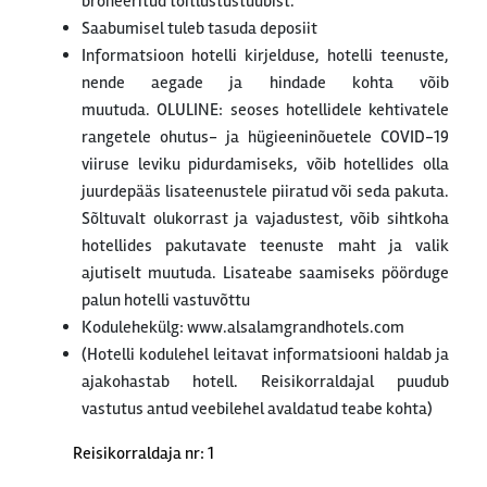
broneeritud toitlustustüübist.
Saabumisel tuleb tasuda deposiit
Informatsioon hotelli kirjelduse, hotelli teenuste,
nende aegade ja hindade kohta võib
muutuda. OLULINE: seoses hotellidele kehtivatele
rangetele ohutus- ja hügieeninõuetele COVID-19
viiruse leviku pidurdamiseks, võib hotellides olla
juurdepääs lisateenustele piiratud või seda pakuta.
Sõltuvalt olukorrast ja vajadustest, võib sihtkoha
hotellides pakutavate teenuste maht ja valik
ajutiselt muutuda. Lisateabe saamiseks pöörduge
palun hotelli vastuvõttu
Kodulehekülg: www.alsalamgrandhotels.com
(Hotelli kodulehel leitavat informatsiooni haldab ja
ajakohastab hotell. Reisikorraldajal puudub
vastutus antud veebilehel avaldatud teabe kohta)
Reisikorraldaja nr: 1