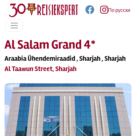
По русски
Al Salam Grand 4*
Araabia Ühendemiraadid , Sharjah , Sharjah
Al Taawun Street, Sharjah