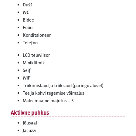
Dušš
WC
Bidee
Föön
Konditsioneer
Telefon
LCD televiisor
Minikülmik
Seif
WiFi
Triikimislaud ja triikraud (päringu alusel)
Tee ja kohvi tegemise võimalus
Maksimaalne majutus – 3
Aktiivne puhkus
Jõusaal
Jacuzzi