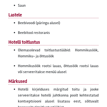
Saun
Lastele
Beebivoodi (päringu alusel)
Beebitool restoranis
Hotelli toitlustus
Olemasolevad toitlustustüübid: Hommikusöök,
Hommiku- ja õhtusöök
Hommikusöök rootsi lauas, õhtusöök rootsi lauas
või serveeritakse menüü alusel
Märkused
Hotelli kirjelduses märgitud toitu ja jooke
serveeritakse hotelli juhtkonna poolt kehtestatud
kontseptsiooni alusel lisatasu eest, sõltuvalt