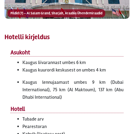
Pildid (7) – Al Salam Grand, Sharjah, Araabia Ühendemiraadid
Hotelli kirjeldus
Asukoht
Kaugus liivarannast umbes 6 km
Kaugus kuurordi keskusest on umbes 4 km
Kaugus lennujaamast umbes 9 km (Dubai
International), 75 km (Al Maktoum), 137 km (Abu
Dhabi International)
Hotell
Tubade arv
Pearestoran