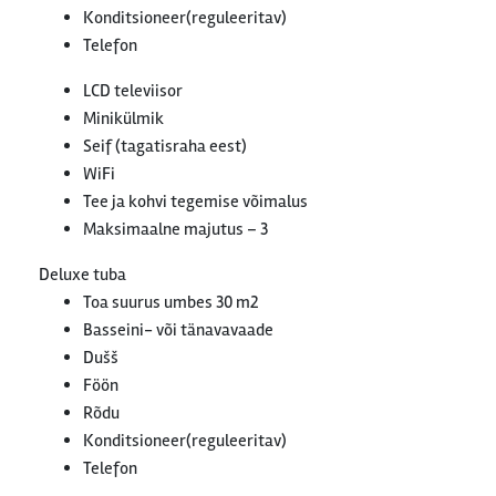
Konditsioneer(reguleeritav)
Telefon
LCD televiisor
Minikülmik
Seif (tagatisraha eest)
WiFi
Tee ja kohvi tegemise võimalus
Maksimaalne majutus – 3
Deluxe tuba
Toa suurus umbes 30 m2
Basseini- või tänavavaade
Dušš
Föön
Rõdu
Konditsioneer(reguleeritav)
Telefon