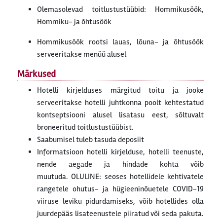
Olemasolevad toitlustustüübid: Hommikusöök,
Hommiku- ja õhtusöök
Hommikusöök rootsi lauas, lõuna- ja õhtusöök
serveeritakse menüü alusel
Märkused
Hotelli kirjelduses märgitud toitu ja jooke
serveeritakse hotelli juhtkonna poolt kehtestatud
kontseptsiooni alusel lisatasu eest, sõltuvalt
broneeritud toitlustustüübist.
Saabumisel tuleb tasuda deposiit
Informatsioon hotelli kirjelduse, hotelli teenuste,
nende aegade ja hindade kohta võib
muutuda. OLULINE: seoses hotellidele kehtivatele
rangetele ohutus- ja hügieeninõuetele COVID-19
viiruse leviku pidurdamiseks, võib hotellides olla
juurdepääs lisateenustele piiratud või seda pakuta.