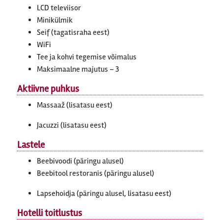
LCD televiisor
Minikülmik
Seif (tagatisraha eest)
WiFi
Tee ja kohvi tegemise võimalus
Maksimaalne majutus – 3
Aktiivne puhkus
Massaaž (lisatasu eest)
Jacuzzi (lisatasu eest)
Lastele
Beebivoodi (päringu alusel)
Beebitool restoranis (päringu alusel)
Lapsehoidja (päringu alusel, lisatasu eest)
Hotelli toitlustus