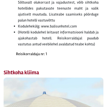
Sõltuvalt olukorrast ja vajadustest, võib sihtkoha
hotellides pakutavate teenuste maht ja valik
ajutiselt muutuda. Lisateabe saamiseks pöörduge
palun hotelli vastuvõttu
Kodulehekülg: www.balisunhotel.com
(Hotelli kodulehel leitavat informatsiooni haldab ja
ajakohastab hotell. Reisikorraldajal puudub
vastutus antud veebilehel avaldatud teabe kohta)
Reisikorraldaja nr: 1
Sihtkoha kliima