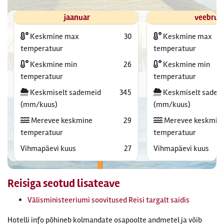
jaanuar
veebrua
Keskmine max
30
Keskmine max
temperatuur
temperatuur
Keskmine min
26
Keskmine min
temperatuur
temperatuur
Keskmiselt sademeid
345
Keskmiselt sadem
(mm/kuus)
(mm/kuus)
Merevee keskmine
29
Merevee keskmin
temperatuur
temperatuur
Vihmapäevi kuus
27
Vihmapäevi kuus
Reisiga seotud lisateave
Välisministeeriumi soovitused Reisi targalt saidis
Hotelli info põhineb kolmandate osapoolte andmetel ja võib