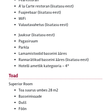
Pearestoran
A' la Carte restoran (lisatasu eest)
Fuajeebaar (lisatasu eest)
WiFi
Valuutavahetus (lisatasu eest)
Juuksur (lisatasu eest)
Pagasiruum
Parkla
Lamamistoolid basseini ääres
Rannarätikud basseini ääres (lisatasu eest)
Hotelli ametlik kategooria – 4*
Toad
Superior Room
Toa suurus umbes 28 m2
Basseinivaade
Dušš
Föön