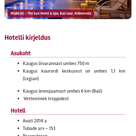
Pildid (6) – The Sun Hotel & Spa, Bali saar, Indoneesia
Hotelli kirjeldus
Asukoht
Kaugus liivarannast umbes 750 m
Kaugus kuurordi keskusest on umbes 1,1 km
(Legian)
Kaugus lennujaamast umbes 6 km (Bali)
Vetteminek treppidest
Hotell
Avati 2014 a
Tubade arv – 153