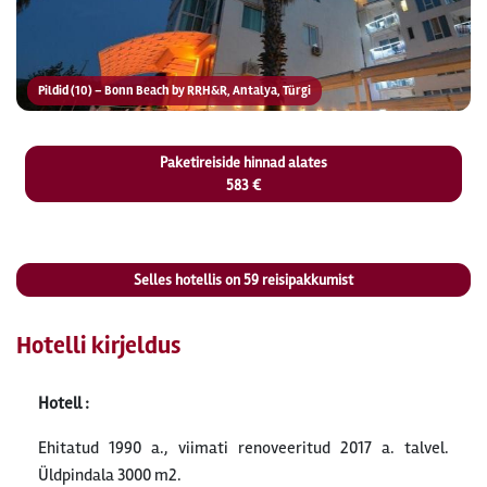
Pildid (10) – Bonn Beach by RRH&R, Antalya, Türgi
Paketireiside hinnad alates
583 €
Selles hotellis on
59
reisipakkumist
Hotelli kirjeldus
Hotell :
Ehitatud 1990 a., viimati renoveeritud 2017 a. talvel.
Üldpindala 3000 m2.