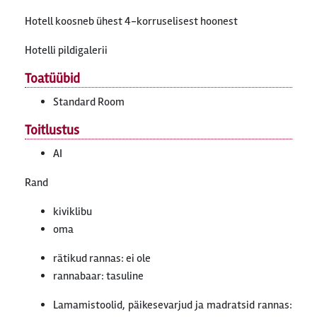
Hotell koosneb ühest 4-korruselisest hoonest
Hotelli pildigalerii
Toatüübid
Standard Room
Toitlustus
AI
Rand
kiviklibu
oma
rätikud rannas: ei ole
rannabaar: tasuline
Lamamistoolid, päikesevarjud ja madratsid rannas: