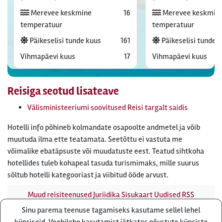
Merevee keskmine
16
Merevee keskmin
temperatuur
temperatuur
Päikeselisi tunde kuus
161
Päikeselisi tunde 
Vihmapäevi kuus
17
Vihmapäevi kuus
Reisiga seotud lisateave
Välisministeeriumi soovitused Reisi targalt saidis
Hotelli info põhineb kolmandate osapoolte andmetel ja võib
muutuda ilma ette teatamata. Seetõttu ei vastuta me
võimalike ebatäpsuste või muudatuste eest. Teatud sihtkoha
hotellides tuleb kohapeal tasuda turismimaks, mille suurus
sõltub hotelli kategooriast ja viibitud ööde arvust.
Muud reisiteenused
Juriidika
Sisukaart
Uudised
RSS
uudisvoog
Firmast
Ärikliendile
Otsi infot meie saidist
Sinu parema teenuse tagamiseks kasutame sellel lehel
Küsi pakkumist