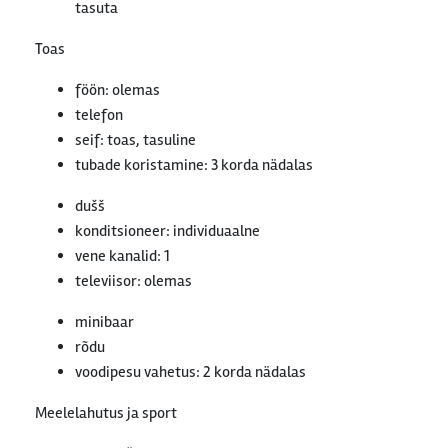
tasuta
Toas
föön: olemas
telefon
seif: toas, tasuline
tubade koristamine: 3 korda nädalas
dušš
konditsioneer: individuaalne
vene kanalid: 1
televiisor: olemas
minibaar
rõdu
voodipesu vahetus: 2 korda nädalas
Meelelahutus ja sport