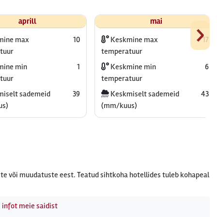
›
aprill
mai
mine max
10
Keskmine max
17
tuur
temperatuur
ine min
1
Keskmine min
6
tuur
temperatuur
iselt sademeid
39
Keskmiselt sademeid
43
us)
(mm/kuus)
te või muudatuste eest. Teatud sihtkoha hotellides tuleb kohapeal
 infot meie saidist