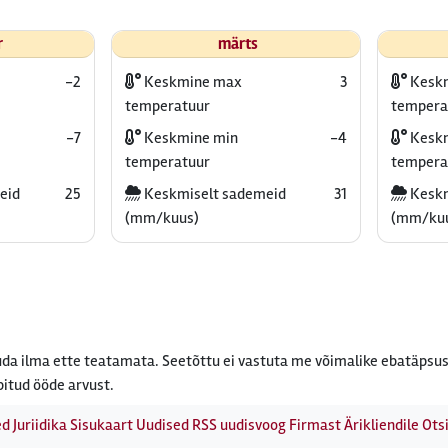
r
märts
-2
Keskmine max
3
Kesk
temperatuur
tempera
-7
Keskmine min
-4
Keskm
temperatuur
tempera
eid
25
Keskmiselt sademeid
31
Keskm
(mm/kuus)
(mm/ku
da ilma ette teatamata. Seetõttu ei vastuta me võimalike ebatäpsus
bitud ööde arvust.
ed
Juriidika
Sisukaart
Uudised
RSS uudisvoog
Firmast
Ärikliendile
Otsi