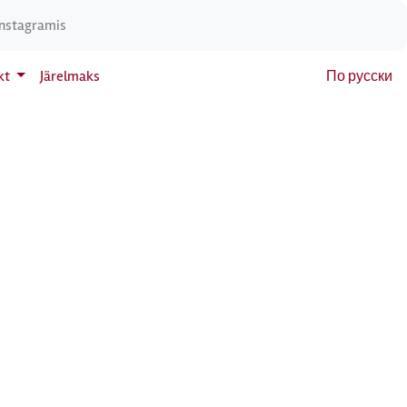
Instagramis
kt
Järelmaks
По русски