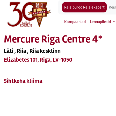
Reisibüroo Reisiekspert
Reis
Kampaaniad
Lennupiletid
Mercure Riga Centre 4*
Läti , Riia , Riia kesklinn
Elizabetes 101, Riga, LV-1050
Sihtkoha kliima