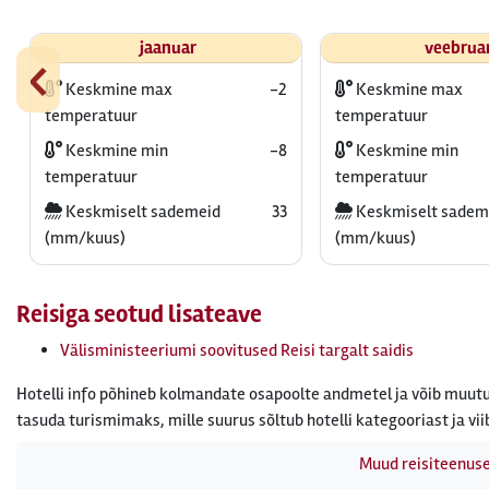
‹
jaanuar
veebrua
Keskmine max
-2
Keskmine max
temperatuur
temperatuur
Keskmine min
-8
Keskmine min
temperatuur
temperatuur
Keskmiselt sademeid
33
Keskmiselt sadem
(mm/kuus)
(mm/kuus)
Reisiga seotud lisateave
Välisministeeriumi soovitused Reisi targalt saidis
Hotelli info põhineb kolmandate osapoolte andmetel ja võib muutu
tasuda turismimaks, mille suurus sõltub hotelli kategooriast ja vii
Muud reisiteenus