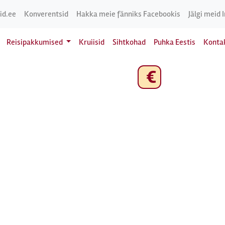
id.ee
Konverentsid
Hakka meie fänniks Facebookis
Jälgi meid 
Reisipakkumised
Kruiisid
Sihtkohad
Puhka Eestis
Konta
€