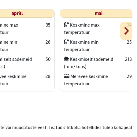
aprill
mai
›
mine max
35
Keskmine max
34
tuur
temperatuur
ine min
26
Keskmine min
25
tuur
temperatuur
iselt sademeid
50
Keskmiselt sademeid
218
us)
(mm/kuus)
vee keskmine
28
Merevee keskmine
29
tuur
temperatuur
te või muudatuste eest. Teatud sihtkoha hotellides tuleb kohapeal