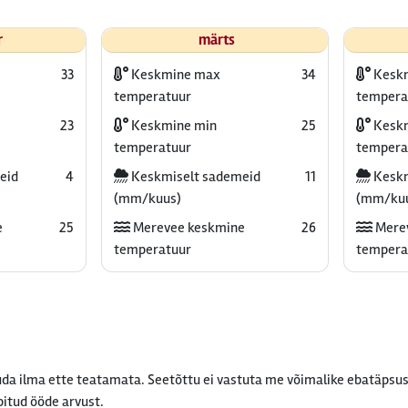
r
märts
33
Keskmine max
34
Kesk
temperatuur
tempera
23
Keskmine min
25
Keskm
temperatuur
tempera
eid
4
Keskmiselt sademeid
11
Keskm
(mm/kuus)
(mm/ku
e
25
Merevee keskmine
26
Mere
temperatuur
tempera
da ilma ette teatamata. Seetõttu ei vastuta me võimalike ebatäpsus
bitud ööde arvust.