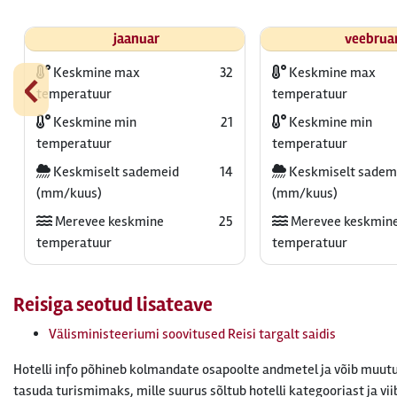
jaanuar
veebrua
‹
Keskmine max
32
Keskmine max
temperatuur
temperatuur
Keskmine min
21
Keskmine min
temperatuur
temperatuur
Keskmiselt sademeid
14
Keskmiselt sadem
(mm/kuus)
(mm/kuus)
Merevee keskmine
25
Merevee keskmin
temperatuur
temperatuur
Reisiga seotud lisateave
Välisministeeriumi soovitused Reisi targalt saidis
Hotelli info põhineb kolmandate osapoolte andmetel ja võib muutu
tasuda turismimaks, mille suurus sõltub hotelli kategooriast ja vii