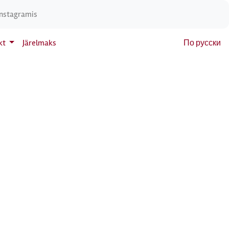
Instagramis
kt
Järelmaks
По русски