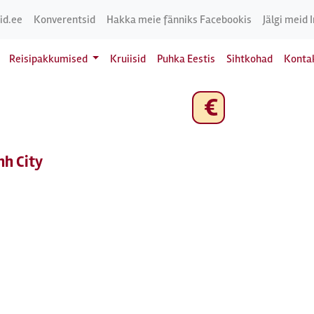
id.ee
Konverentsid
Hakka meie fänniks Facebookis
Jälgi meid 
Reisipakkumised
Kruiisid
Puhka Eestis
Sihtkohad
Konta
€
nh City