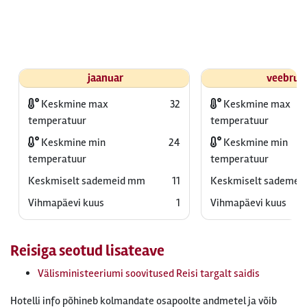
jaanuar
veebrua
Keskmine max
32
Keskmine max
temperatuur
temperatuur
Keskmine min
24
Keskmine min
temperatuur
temperatuur
Keskmiselt sademeid mm
11
Keskmiselt sademei
Vihmapäevi kuus
1
Vihmapäevi kuus
Reisiga seotud lisateave
Välisministeeriumi soovitused Reisi targalt saidis
Hotelli info põhineb kolmandate osapoolte andmetel ja võib